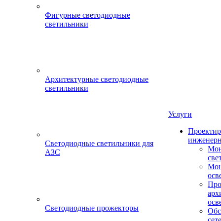
Фигурные светодиодные
светильники
Архитектурные светодиодные
светильники
Услуги
Проектир
инженерн
Светодиодные светильники для
Мон
АЗС
све
Мон
осв
Про
арх
осв
Светодиодные прожекторы
Обс
сет