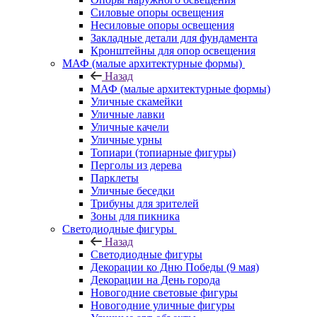
Силовые опоры освещения
Несиловые опоры освещения
Закладные детали для фундамента
Кронштейны для опор освещения
МАФ (малые архитектурные формы)
Назад
МАФ (малые архитектурные формы)
Уличные скамейки
Уличные лавки
Уличные качели
Уличные урны
Топиари (топиарные фигуры)
Перголы из дерева
Парклеты
Уличные беседки
Трибуны для зрителей
Зоны для пикника
Светодиодные фигуры
Назад
Светодиодные фигуры
Декорации ко Дню Победы (9 мая)
Декорации на День города
Новогодние световые фигуры
Новогодние уличные фигуры