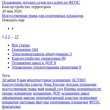
Оснащение детских садов под ключ по ФГОС
Благоустройство территории
20 мая 2026
Искусственная трава для спортивных площадок
Показать еще
1
2
3
...
17
Все статьи
Освещение
104
Электромонтажное оборудование
3
Благоустройство территории
99
Оснащение школ и ДОУ
8
Управление строительными проектами
9
Теги
3d забор
9 мая
архитектурное освещение
АСУНО
благоустройство города
День России
детские площадки
искусственная трава
маф
новый год
Нормы освещенности
опоры
освещение
оснащение ДОУ
оснащение школ
оформление школы
переработанный пластик
резиновые
покрытия
световые фигуры
спортивные площадки
ФГОС
флагштоки