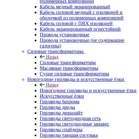
полимерных композиций
Кабель медный экранированный
Кабель силовой медный с изоляцией и
оболочкой из полимерных композиций
Кабель силовой с ПВХ изоляцией
Кабель экранированный огнестойкий
Провода установочные
Провода установочные (не содержащие
галогены)
Силовые трансформаторы
Назад
Силовые трансформаторы
Масляные трансформаторы
Сухие силовые трансформаторы
Новогодние гирлянды и искусственные ёлки
Назад
Новогодние гирлянды и искусственные ёлки
Искусственные ёлки
Гирлянды бахрома
Гирлянды дреды
Гирлянды дюралайт
Гирлянды светодиодная сеть
Гирлянды светодиодные занавес
Гирлянды спайдеры
Гирлянды тающая сосулька