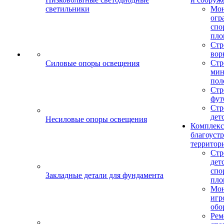
светильники
Мо
огр
спо
пло
Стр
вор
Стр
Силовые опоры освещения
мин
пол
Стр
фут
Стр
дет
Несиловые опоры освещения
Комплекс
благоуст
территор
Стр
дет
спо
Закладные детали для фундамента
пло
Мон
игр
обо
Рем