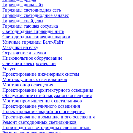
Гирлянды дюралайт
Гирлянды светодиодная сеть
Гирлянды светодиодные занавес
Гирлянды спайдеры
Гирлянды тающая сосулька
Светодиодные гирлянды нить
Светодиодные гирлянды шарики
Уличные гирлянды Белт-Лайт
Макушки на елку
Ограждение для елки
Низковольтное оборудование
Счётчики электроэнергии
Услуги
Проектирование инженерных систем
Монтаж уличных светильников
Монтаж опор освещения
Проектирование архитектурного освещения
Обслуживание сетей наружного освещения
Монтаж промышленных светильников
Проектирование уличного освещения
Проектирование аварийного освещения
Проектирование промышленного освещения
Ремонт светодиодных светильников
Производство светодиодных светильников
Ремонт уличного освещения