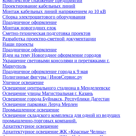
Комплексное снабжение предприятий
Проектирование кабельных линий
Монтаж кабельных линий напряжением до 10 кВ
Сборка электрощитового оборудования
Праздничное оформление
Монтаж новогодних елок
Сметно-техническая подготовка проектов
Разработка проектно-сметной документации
Наши проекты
Праздничное оформление
Идеи на тему Новогоднее оформление городов
Украшение световыми консолями и перетяжками г.
Мариуполь
Праздничное оформление города к 9 мая
Полигонные фигуры | ИновСервис.ру
Уличное освещение
Освещение центрального стадиона в Менделеевске
Освещение улицы Магистральная г. Казань
Освещение города Буйнакск, Республики Дагестан
Освещение парковки Леруа Мерлен
Промышленное освещение
Освещение складского комплекса для одной из ведущих
промышленно-торговых компаний.
Архитектурное освещение
Архитектурное освещение ЖК «Красные Челны»