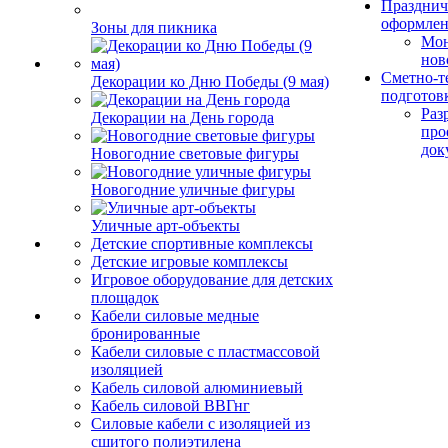
Празднич
оформле
Зоны для пикника
Мо
нов
Сметно-т
Декорации ко Дню Победы (9 мая)
подготов
Раз
Декорации на День города
про
док
Новогодние световые фигуры
Новогодние уличные фигуры
Уличные арт-объекты
Детские спортивные комплексы
Детские игровые комплексы
Игровое оборудование для детских
площадок
Кабели силовые медные
бронированные
Кабели силовые с пластмассовой
изоляцией
Кабель силовой алюминиевый
Кабель силовой ВВГнг
Силовые кабели с изоляцией из
сшитого полиэтилена