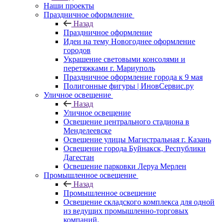
Наши проекты
Праздничное оформление
Назад
Праздничное оформление
Идеи на тему Новогоднее оформление
городов
Украшение световыми консолями и
перетяжками г. Мариуполь
Праздничное оформление города к 9 мая
Полигонные фигуры | ИновСервис.ру
Уличное освещение
Назад
Уличное освещение
Освещение центрального стадиона в
Менделеевске
Освещение улицы Магистральная г. Казань
Освещение города Буйнакск, Республики
Дагестан
Освещение парковки Леруа Мерлен
Промышленное освещение
Назад
Промышленное освещение
Освещение складского комплекса для одной
из ведущих промышленно-торговых
компаний.