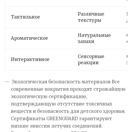
Различные
Р
Тактильное
текстуры
д
Натуральные
С
Ароматическое
запахи
с
Сенсорные
О
Интерактивное
реакции
з
Экологическая безопасность материалов Все
современные покрытия проходят строжайшую
экологическую сертификацию,
подтверждающую отсутствие токсичных
веществ и безопасность для детского здоровья.
Сертификаты GREENGUARD гарантируют
низкие эмиссии летучих соединений.