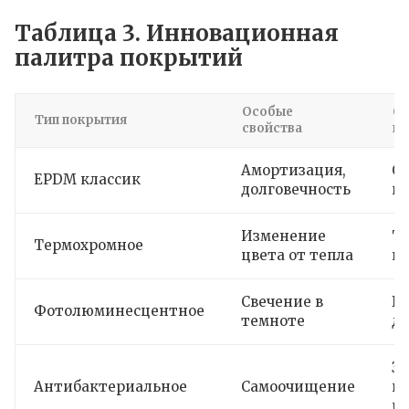
Таблица 3. Инновационная
палитра покрытий
Особые
Об
Тип покрытия
свойства
пр
Амортизация,
О
EPDM классик
долговечность
иг
Изменение
Т
Термохромное
цвета от тепла
и
Свечение в
Бе
Фотолюминесцентное
темноте
д
З
Антибактериальное
Самоочищение
п
г