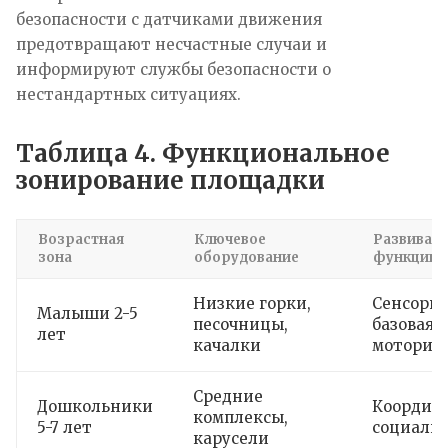
безопасности с датчиками движения
предотвращают несчастные случаи и
информируют службы безопасности о
нестандартных ситуациях.
Таблица 4. Функциональное
зонирование площадки
Возрастная
Ключевое
Развиваю
зона
оборудование
функции
Низкие горки,
Сенсорик
Малыши 2-5
песочницы,
базовая
лет
качалки
моторик
Средние
Дошкольники
Координ
комплексы,
5-7 лет
социали
карусели