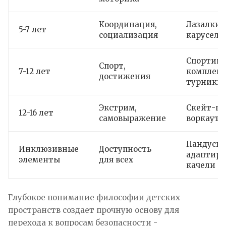
Координация,
Лазалки, 
5-7 лет
социализация
карусели
Спортив
Спорт,
7-12 лет
комплекс
достижения
турники
Экстрим,
Скейт-па
12-16 лет
самовыражение
воркаут
Пандусы,
Инклюзивные
Доступность
адаптир
элементы
для всех
качели
Глубокое понимание философии детских
пространств создает прочную основу для
перехода к вопросам безопасности -