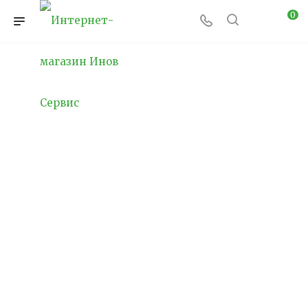
0
Благоустройство
детских и спортивных
площадок
Профессиональное благоустройство детских
площадок снижает травматизм на 78%,
увеличивает физическую активность детей
на 65% и превращает каждую минуту игры в
безопасное приключение, полное открытий и
радости