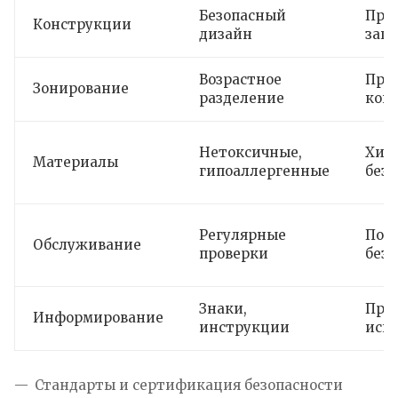
Безопасный
Пре
Конструкции
дизайн
защ
Возрастное
Пре
Зонирование
разделение
кон
Нетоксичные,
Хим
Материалы
гипоаллергенные
безо
Регулярные
Под
Обслуживание
проверки
безо
Знаки,
Пра
Информирование
инструкции
исп
Стандарты и сертификация безопасности