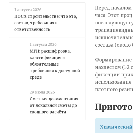
Перед началом 
3 августа 2026
часа. Этот про
ПОС в строительстве: что это,
последующую у
состав, требования и
ответственность
трапециевидны
исключительно
состава (около 0
1 августа 2026
МГН: расшифровка,
классификация и
Формирование 
обязательные
нахлестом (1-2
требования к доступной
фиксации прикл
среде
использование 
плотного резин
29 июля 2026
Сметная документация:
Пригото
от локальной сметы до
сводного расчёта
Химический 