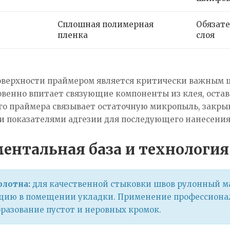
Сплошная полимерная
Обязате
пленка
слоя
оверхности праймером является критически важным ш
овенно впитает связующие компоненты из клея, оста
о праймера связывает остаточную микропыль, закрыв
 показателями адгезии для последующего нанесения 
ентальная база и технология
олотна:
для качественной стыковки швов рулонный м
цию в помещении укладки. Применение профессионал
разование пустот и неровных кромок.