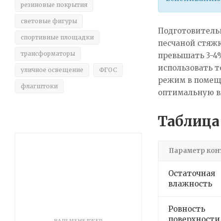
резиновые покрытия
световые фигуры
Подготовитель
спортивные площадки
песчаной стяж
трансформаторы
превышать 3-4%
использовать т
уличное освещение
ФГОС
режим в помеще
флагштоки
оптимальную в
Таблица
Параметр кон
Остаточная
влажность
Ровность
поверхности