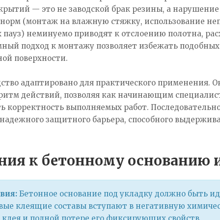
рытий — это не заводской брак резины, а нарушение
 норм (монтаж на влажную стяжку, использование н
 пауз) неминуемо приводят к отслоению полотна, р
мный подход к монтажу позволяет избежать подобных
ной поверхности.
ство адаптировано для практического применения. О
ритм действий, позволяя как начинающим специалис
ть корректность выполняемых работ. Последовательн
надежного защитного барьера, способного выдержив
ния к бетонному основанию
вия:
Бетонное основание под укладку должно быть ид
ые клеящие составы вступают в негативную химическ
клея и полной потере его фиксирующих свойств.