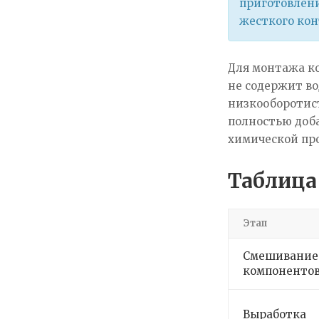
приготовлени
жесткого конт
Для монтажа к
не содержит во
низкооборотист
полностью доба
химической про
Таблица
Этап
Смешивание
компоненто
Выработка