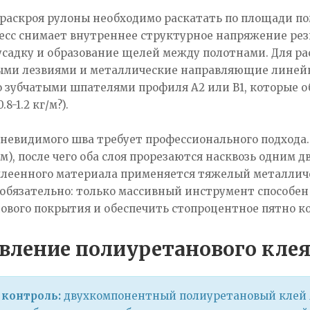
раскроя рулоны необходимо раскатать по площади по
цесс снимает внутреннее структурное напряжение ре
садку и образование щелей между полотнами. Для р
ми лезвиями и металлические направляющие линейк
 зубчатыми шпателями профиля А2 или В1, которые о
.8-1.2 кг/м?).
невидимого шва требует профессионального подхода
 см), после чего оба слоя прорезаются насквозь одни
еенного материала применяется тяжелый металлическ
обязательно: только массивный инструмент способен
ового покрытия и обеспечить стопроцентное пятно ко
вление полиуретанового клея
контроль:
двухкомпонентный полиуретановый клей я