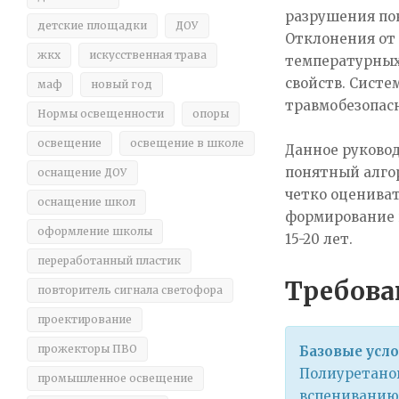
разрушения пок
детские площадки
ДОУ
Отклонения от
жкх
искусственная трава
температурных
свойств. Систе
маф
новый год
травмобезопас
Нормы освещенности
опоры
освещение
освещение в школе
Данное руковод
понятный алго
оснащение ДОУ
четко оценива
оснащение школ
формирование 
оформление школы
15-20 лет.
переработанный пластик
Требова
повторитель сигнала светофора
проектирование
прожекторы ПВО
Базовые усло
Полиуретанов
промышленное освещение
вспениванию 