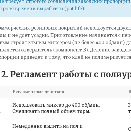
е требует строгого соблюдения заводских пропорций 
роля времени выработки (pot life).
оммерческих резиновых покрытий используется двухк
ды и не дает усадки. Приготовление начинается с пе
ым строительным миксером (не более 400 об/мин) дл
вляется отвердитель (компонент Б). Деление заводск
порции приведет к тому, что клей не полимеризуется
 2. Регламент работы с поли
Регламентные действия
Использовать миксер до 400 об/мин.
З
в
Смешивать полный объем тары.
т
Немедленно вылить на пол и
О