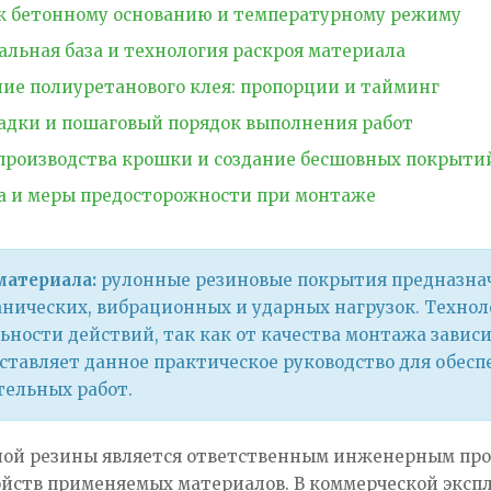
к бетонному основанию и температурному режиму
льная база и технология раскроя материала
ие полиуретанового клея: пропорции и тайминг
адки и пошаговый порядок выполнения работ
производства крошки и создание бесшовных покрыти
а и меры предосторожности при монтаже
материала:
рулонные резиновые покрытия предназнач
нических, вибрационных и ударных нагрузок. Технол
ьности действий, так как от качества монтажа завис
ставляет данное практическое руководство для обеспе
тельных работ.
ной резины является ответственным инженерным пр
ойств применяемых материалов. В коммерческой эксп