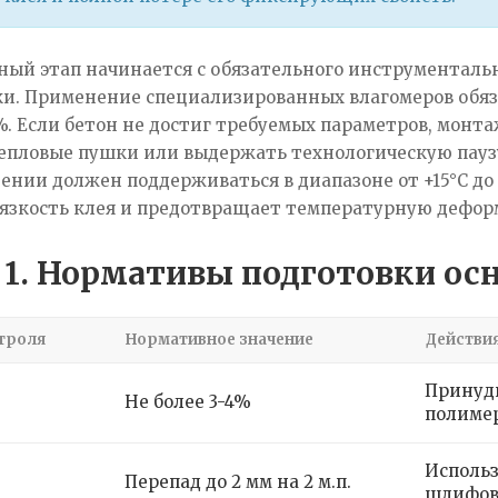
ный этап начинается с обязательного инструменталь
ки. Применение специализированных влагомеров обяз
. Если бетон не достиг требуемых параметров, монт
епловые пушки или выдержать технологическую паузу
нии должен поддерживаться в диапазоне от +15°C до 
язкость клея и предотвращает температурную деформ
 1. Нормативы подготовки ос
троля
Нормативное значение
Действия
Принуд
Не более 3-4%
полиме
Исполь
Перепад до 2 мм на 2 м.п.
шлифов