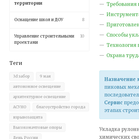
территории
Требования 
Инструмента
Оснащение школ и ДОУ
8
Приготовлен
Способы укл
Управление строительными
10
проектами
Технология 
Охрана труд
Теги
3d забор
9 мая
Назначение 
автономное освещение
пиковых меха
последовател
архитектурное освещение
Сервис
предо
АСУНО
благоустройство города
этапах строи
взрывозащита
Высокомачтовые опоры
Укладка рулон
химических св
День России