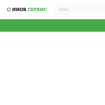
Профессиональная укла
Укладка рулонной резины пугает многих новичко
профессиональный монтаж — это не магия, а стро