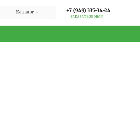
+7 (949) 335-34-24
Каталог
ЗАКАЗАТЬ ЗВОНОК
окрытий
ить дорогой материал. На самом деле,
 шагов, где нет места догадкам.