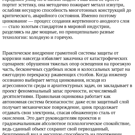
портит эстетику, она методично пожирает металл изнутри,
ослабляя несущую способность многотонных конструкций до
критического, аварийного состояния. Именно поэтому
цинкование — процесс создания жертвенного анодного слоя
— стало золотым стандартом в мировой индустрии,
разделяясь на две мощные, но принципиально разные
технологии: холодную и горячую.
Практическое внедрение грамотной системы защиты от
коррозии навсегда избавляет заказчика от катастрофических
сценариев: обрушения тяжелых опор освещения на проезжую
часть, бесконечных судебных исков и колоссальных затрат на
ежегодную перекраску ржавеющих столбов. Когда инженер
осознанно выбирает метод цинкования, исходя из
агрессивности среды и архитектурных задач, он закладывает в
проект феноменальный запас прочности, исчисляемый
десятилетиями. Правильная оцинковка работает как
автономная система безопасности: даже если защитный слой
получает механическое повреждение, цинк продолжает
отдавать свои электроны, спасая обнаженную сталь от
окисления. Это дает руководителям проектов и
градоначальникам абсолютное психологическое спокойствие,
ведь сданный объект сохранит свой первозданный,
безупречный вид и несущую способность на протяжении