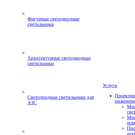
Фигурные светодиодные
светильники
Архитектурные светодиодные
светильники
Услуги
Проектир
Светодиодные светильники для
инженерн
АЗС
Мон
све
Мон
осв
Про
арх