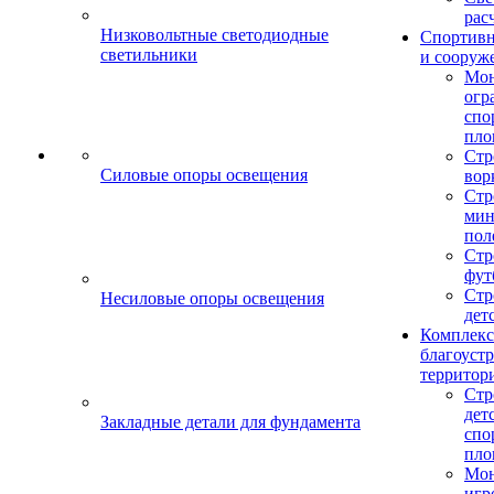
рас
Низковольтные светодиодные
Спортив
светильники
и сооруж
Мо
огр
спо
пло
Стр
Силовые опоры освещения
вор
Стр
мин
пол
Стр
фут
Стр
Несиловые опоры освещения
дет
Комплекс
благоуст
территор
Стр
дет
Закладные детали для фундамента
спо
пло
Мон
игр