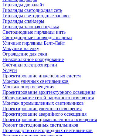
Гирлянды дюралайт
Гирлянды светодиодная сеть
Гирлянды светодиодные занавес
Гирлянды спайдеры
Гирлянды тающая сосулька
Светодиодные гирлянды нить
Светодиодные гирлянды шарики
Уличные гирлянды Белт-Лайт
Макушки на елку
Ограждение для елки
Низковольтное оборудование
Счётчики электроэнергии
Услуги
Проектирование инженерных систем
Монтаж уличных светильников
Монтаж опор освещения
Проектирование архитектурного освещения
Обслуживание сетей наружного освещения
Монтаж промышленных светильников
Проектирование уличного освещения
Проектирование аварийного освещения
Проектирование промышленного освещения
Ремонт светодиодных светильников
Производство светодиодных светильников
Ремонт уличного освещения