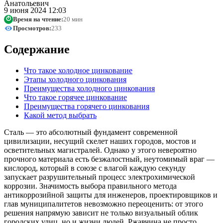
9 июня 2024 12:03
Время на чтение:
20 мин
⏱
Просмотров:
233
Содержание
Что такое холодное цинкование
Этапы холодного цинкования
Преимущества холодного цинкования
Что такое горячее цинкование
Преимущества горячего цинкования
Какой метод выбрать
Сталь — это абсолютный фундамент современной
цивилизации, несущий скелет наших городов, мостов и
осветительных магистралей. Однако у этого невероятно
прочного материала есть безжалостный, неутомимый враг —
кислород, который в союзе с влагой каждую секунду
запускает разрушительный процесс электрохимической
коррозии. Значимость выбора правильного метода
антикоррозийной защиты для инженеров, проектировщиков и
глав муниципалитетов невозможно переоценить: от этого
решения напрямую зависит не только визуальный облик
городских улиц, но и жизни людей. Ржавчина не просто