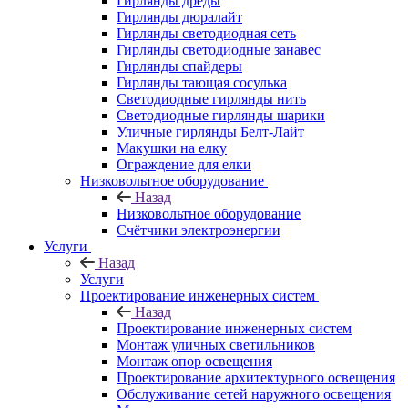
Гирлянды дреды
Гирлянды дюралайт
Гирлянды светодиодная сеть
Гирлянды светодиодные занавес
Гирлянды спайдеры
Гирлянды тающая сосулька
Светодиодные гирлянды нить
Светодиодные гирлянды шарики
Уличные гирлянды Белт-Лайт
Макушки на елку
Ограждение для елки
Низковольтное оборудование
Назад
Низковольтное оборудование
Счётчики электроэнергии
Услуги
Назад
Услуги
Проектирование инженерных систем
Назад
Проектирование инженерных систем
Монтаж уличных светильников
Монтаж опор освещения
Проектирование архитектурного освещения
Обслуживание сетей наружного освещения