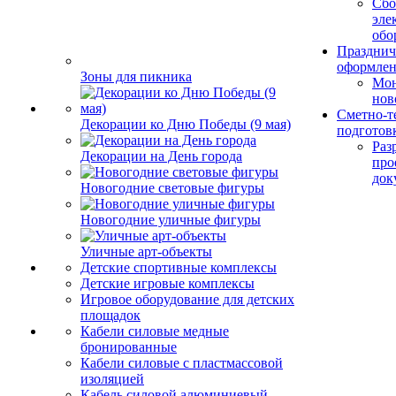
Сбо
эле
обо
Празднич
оформле
Зоны для пикника
Мо
нов
Сметно-т
Декорации ко Дню Победы (9 мая)
подготов
Раз
Декорации на День города
про
док
Новогодние световые фигуры
Новогодние уличные фигуры
Уличные арт-объекты
Детские спортивные комплексы
Детские игровые комплексы
Игровое оборудование для детских
площадок
Кабели силовые медные
бронированные
Кабели силовые с пластмассовой
изоляцией
Кабель силовой алюминиевый