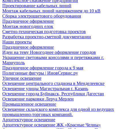
Комплексное снабжение предприятий
Проектирование кабельных линий
Монтаж кабельных линий напряжением до 10 кВ
Сборка электрощитового оборудования
Праздничное оформление
Монтаж новогодних елок
Сметно-техническая подготовка проектов
Разработка проектно-сметной документации
Наши проекты
Праздничное оформление
Идеи на тему Новогоднее оформление городов
Украшение световыми консолями и перетяжками г.
Мариуполь
Праздничное оформление города к 9 мая
Полигонные фигуры | ИновСервис.ру
Уличное освещение
Освещение центрального стадиона в Менделеевске
Освещение улицы Магистральная г. Казань
Освещение города Буйнакск, Республики Дагестан
Освещение парковки Леруа Мерлен
Промышленное освещение
Освещение складского комплекса для одной из ведущих
промышленно-торговых компаний.
Архитектурное освещение
Архитектурное освещение ЖК «Красные Челны»