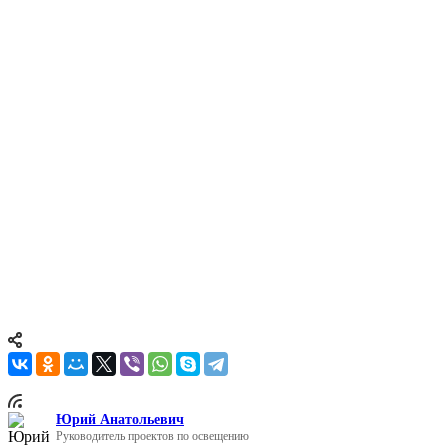
Горячее или холодное
цинкование – в чём разница?
Цинкование металлических конструкций является одним из
самых эффективных способов защиты от коррозии, что
особенно важно при использовании металлических изделий в
агрессивной внешней среде. Основные методы цинкования —
это горячее и холодное цинкование. Каждый из них имеет
свои особенности, преимущества и недостатки, которые
необходимо учитывать при выборе способа обработки металла
для конкретного проекта. В этой статье мы подробно
разберём, в чём заключается разница между горячим и
холодным цинкованием, и какой метод лучше подходит для
различных условий эксплуатации.
Юрий Анатольевич
Руководитель проектов по освещению