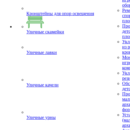
обо
Рем
Кронштейны для опор освещения
спо
пло
Про
дет
Уличные скамейки
пло
Укл
из 
кро
Уличные лавки
Мон
игр
ком
Укл
рез
Обс
Уличные качели
дет
Про
мал
арх
фор
Уст
Уличные урны
(ма
арх