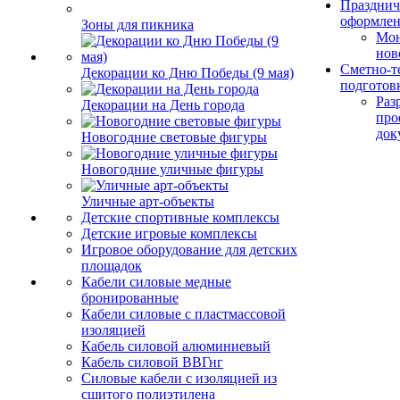
Празднич
оформле
Зоны для пикника
Мо
нов
Сметно-т
Декорации ко Дню Победы (9 мая)
подготов
Раз
Декорации на День города
про
док
Новогодние световые фигуры
Новогодние уличные фигуры
Уличные арт-объекты
Детские спортивные комплексы
Детские игровые комплексы
Игровое оборудование для детских
площадок
Кабели силовые медные
бронированные
Кабели силовые с пластмассовой
изоляцией
Кабель силовой алюминиевый
Кабель силовой ВВГнг
Силовые кабели с изоляцией из
сшитого полиэтилена