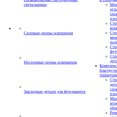
светильники
Мо
огр
спо
пло
Стр
вор
Стр
Силовые опоры освещения
мин
пол
Стр
фут
Стр
дет
Несиловые опоры освещения
Комплекс
благоуст
территор
Стр
дет
спо
Закладные детали для фундамента
пло
Мон
игр
обо
Рем