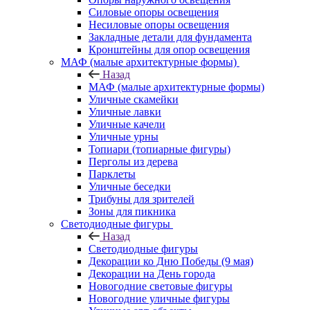
Силовые опоры освещения
Несиловые опоры освещения
Закладные детали для фундамента
Кронштейны для опор освещения
МАФ (малые архитектурные формы)
Назад
МАФ (малые архитектурные формы)
Уличные скамейки
Уличные лавки
Уличные качели
Уличные урны
Топиари (топиарные фигуры)
Перголы из дерева
Парклеты
Уличные беседки
Трибуны для зрителей
Зоны для пикника
Светодиодные фигуры
Назад
Светодиодные фигуры
Декорации ко Дню Победы (9 мая)
Декорации на День города
Новогодние световые фигуры
Новогодние уличные фигуры