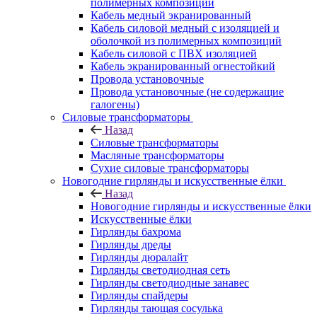
полимерных композиций
Кабель медный экранированный
Кабель силовой медный с изоляцией и
оболочкой из полимерных композиций
Кабель силовой с ПВХ изоляцией
Кабель экранированный огнестойкий
Провода установочные
Провода установочные (не содержащие
галогены)
Силовые трансформаторы
Назад
Силовые трансформаторы
Масляные трансформаторы
Сухие силовые трансформаторы
Новогодние гирлянды и искусственные ёлки
Назад
Новогодние гирлянды и искусственные ёлки
Искусственные ёлки
Гирлянды бахрома
Гирлянды дреды
Гирлянды дюралайт
Гирлянды светодиодная сеть
Гирлянды светодиодные занавес
Гирлянды спайдеры
Гирлянды тающая сосулька