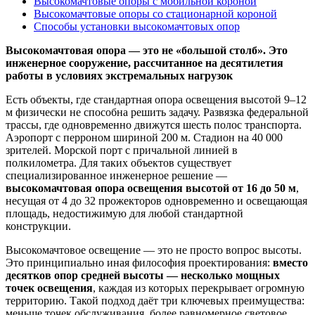
Высокомачтовые опоры с мобильной короной
Высокомачтовые опоры со стационарной короной
Способы установки высокомачтовых опор
Высокомачтовая опора — это не «большой столб». Это
инженерное сооружение, рассчитанное на десятилетия
работы в условиях экстремальных нагрузок
Есть объекты, где стандартная опора освещения высотой 9–12
м физически не способна решить задачу. Развязка федеральной
трассы, где одновременно движутся шесть полос транспорта.
Аэропорт с перроном шириной 200 м. Стадион на 40 000
зрителей. Морской порт с причальной линией в
полкилометра. Для таких объектов существует
специализированное инженерное решение —
высокомачтовая опора освещения высотой от 16 до 50 м
,
несущая от 4 до 32 прожекторов одновременно и освещающая
площадь, недостижимую для любой стандартной
конструкции.
Высокомачтовое освещение — это не просто вопрос высоты.
Это принципиально иная философия проектирования:
вместо
десятков опор средней высоты — несколько мощных
точек освещения
, каждая из которых перекрывает огромную
территорию. Такой подход даёт три ключевых преимущества:
меньше точек обслуживания, более равномерное световое