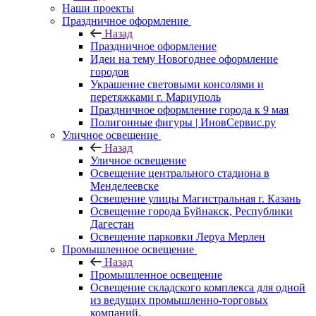
Наши проекты
Праздничное оформление
Назад
Праздничное оформление
Идеи на тему Новогоднее оформление
городов
Украшение световыми консолями и
перетяжками г. Мариуполь
Праздничное оформление города к 9 мая
Полигонные фигуры | ИновСервис.ру
Уличное освещение
Назад
Уличное освещение
Освещение центрального стадиона в
Менделеевске
Освещение улицы Магистральная г. Казань
Освещение города Буйнакск, Республики
Дагестан
Освещение парковки Леруа Мерлен
Промышленное освещение
Назад
Промышленное освещение
Освещение складского комплекса для одной
из ведущих промышленно-торговых
компаний.