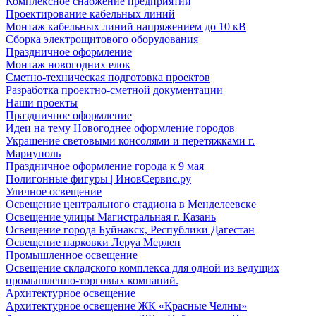
Комплексное снабжение предприятий
Проектирование кабельных линий
Монтаж кабельных линий напряжением до 10 кВ
Сборка электрощитового оборудования
Праздничное оформление
Монтаж новогодних елок
Сметно-техническая подготовка проектов
Разработка проектно-сметной документации
Наши проекты
Праздничное оформление
Идеи на тему Новогоднее оформление городов
Украшение световыми консолями и перетяжками г.
Мариуполь
Праздничное оформление города к 9 мая
Полигонные фигуры | ИновСервис.ру
Уличное освещение
Освещение центрального стадиона в Менделеевске
Освещение улицы Магистральная г. Казань
Освещение города Буйнакск, Республики Дагестан
Освещение парковки Леруа Мерлен
Промышленное освещение
Освещение складского комплекса для одной из ведущих
промышленно-торговых компаний.
Архитектурное освещение
Архитектурное освещение ЖК «Красные Челны»