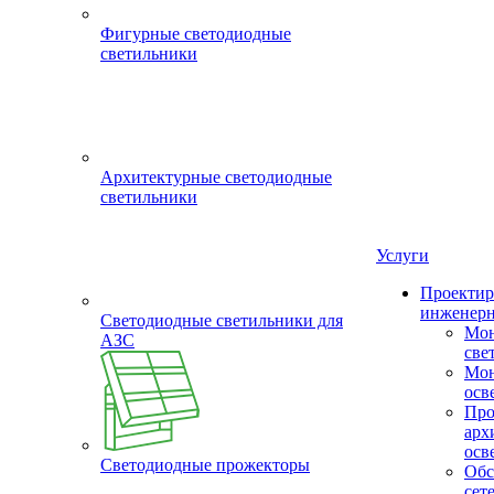
Фигурные светодиодные
светильники
Архитектурные светодиодные
светильники
Услуги
Проектир
инженерн
Светодиодные светильники для
Мон
АЗС
све
Мон
осв
Про
арх
осв
Светодиодные прожекторы
Обс
сет