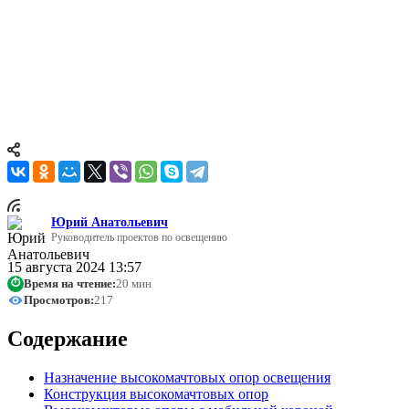
элементом в организации освещения на больших открытых
пространствах. Эти конструкции обеспечивают эффективное
и равномерное освещение на крупных территориях, таких как
стадионы, автостоянки, аэропорты, порты, промышленные
объекты и транспортные развязки. Их применение позволяет
минимизировать количество опор освещения, что делает их
идеальными для использования на объектах с большими
площадями.
Юрий Анатольевич
Руководитель проектов по освещению
15 августа 2024 13:57
Время на чтение:
20 мин
⏱
Просмотров:
217
Содержание
Назначение высокомачтовых опор освещения
Конструкция высокомачтовых опор