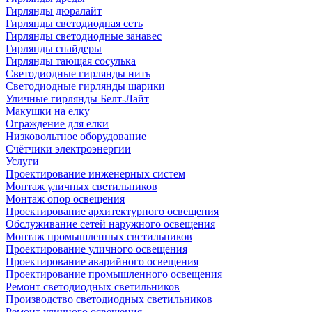
Гирлянды дюралайт
Гирлянды светодиодная сеть
Гирлянды светодиодные занавес
Гирлянды спайдеры
Гирлянды тающая сосулька
Светодиодные гирлянды нить
Светодиодные гирлянды шарики
Уличные гирлянды Белт-Лайт
Макушки на елку
Ограждение для елки
Низковольтное оборудование
Счётчики электроэнергии
Услуги
Проектирование инженерных систем
Монтаж уличных светильников
Монтаж опор освещения
Проектирование архитектурного освещения
Обслуживание сетей наружного освещения
Монтаж промышленных светильников
Проектирование уличного освещения
Проектирование аварийного освещения
Проектирование промышленного освещения
Ремонт светодиодных светильников
Производство светодиодных светильников
Ремонт уличного освещения