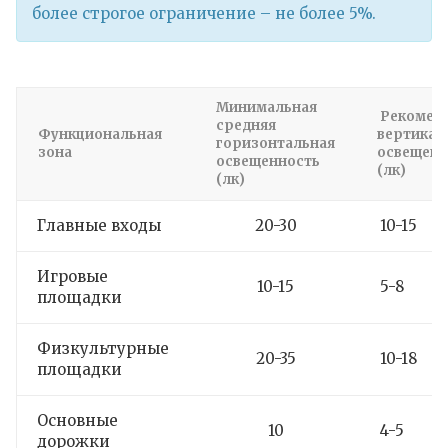
более строгое ограничение – не более 5%.
Минимальная
Рекомен
средняя
Функциональная
вертикал
горизонтальная
зона
освещенн
освещенность
(лк)
(лк)
Главные входы
20-30
10-15
Игровые
10-15
5-8
площадки
Физкультурные
20-35
10-18
площадки
Основные
10
4-5
дорожки