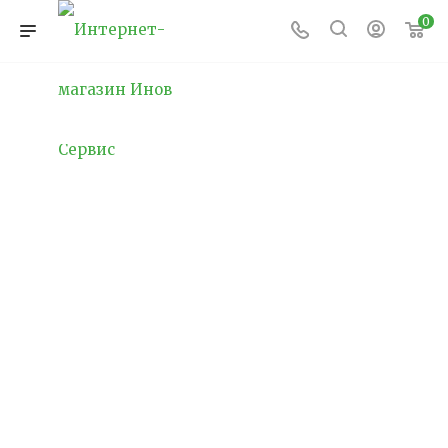
0
Уличное освещение
детского сада
Освещение в детском саду — это один из
важнейших аспектов безопасности и
комфорта детей. Особенно это касается
уличного освещения, которое отвечает за
безопасность на территории сада в темное
время суток и повышает общий уровень
благоустройства.