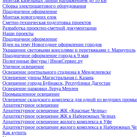
Монтаж кабельных линий напряжением до 10 кВ
Сборка электрощитового оборудования
Праздничное оформление
Монтаж новогодних елок
Сметно-техническая подготовка проектов
Разработка проектно-сметной документации
Наши проекты
Праздничное оформление
Идеи на тему Новогоднее оформление городов
Украшение световыми консолями и перетяжками г. Мариуполь
Праздничное оформление города к 9 мая
Полигонные фигуры | ИновСервис.ру
Уличное освещение
Освещение центрального стадиона в Менделеевске
Освещение улицы Магистральная г. Казань
Освещение города Буйнакск, Республики Дагестан
Освещение парковки Леруа Мерлен
Промышленное освещение
Освещение складского комплекса для одной из ведущих пром
Архитектурное освещение
Архитектурное освещение ЖК «Красные Челны»
Архитектурное освещение ЖК в Набережных Челнах
Архитектурное освещение жилого комплекса в Уфе
Архитектурное освещение жилого комплекса в Набережных Че
Как купить