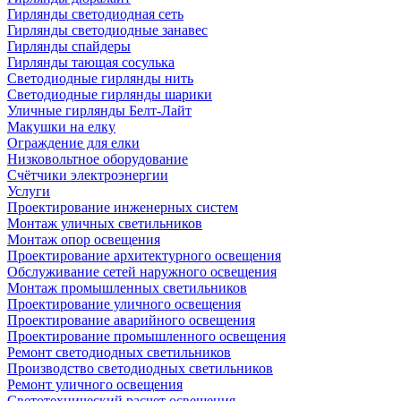
Гирлянды светодиодная сеть
Гирлянды светодиодные занавес
Гирлянды спайдеры
Гирлянды тающая сосулька
Светодиодные гирлянды нить
Светодиодные гирлянды шарики
Уличные гирлянды Белт-Лайт
Макушки на елку
Ограждение для елки
Низковольтное оборудование
Счётчики электроэнергии
Услуги
Проектирование инженерных систем
Монтаж уличных светильников
Монтаж опор освещения
Проектирование архитектурного освещения
Обслуживание сетей наружного освещения
Монтаж промышленных светильников
Проектирование уличного освещения
Проектирование аварийного освещения
Проектирование промышленного освещения
Ремонт светодиодных светильников
Производство светодиодных светильников
Ремонт уличного освещения
Светотехнический расчет освещения