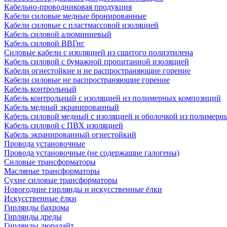
Кабельно-проводниковая продукция
Кабели силовые медные бронированные
Кабели силовые с пластмассовой изоляцией
Кабель силовой алюминиевый
Кабель силовой ВВГнг
Силовые кабели с изоляцией из сшитого полиэтилена
Кабель силовой с бумажной пропитанной изоляцией
Кабели огнестойкие и не распространяющие горение
Кабели силовые не распространяющие горение
Кабель контрольный
Кабель контрольный с изоляцией из полимерных композиций
Кабель медный экранированный
Кабель силовой медный с изоляцией и оболочкой из полимер
Кабель силовой с ПВХ изоляцией
Кабель экранированный огнестойкий
Провода установочные
Провода установочные (не содержащие галогены)
Силовые трансформаторы
Масляные трансформаторы
Сухие силовые трансформаторы
Новогодние гирлянды и искусственные ёлки
Искусственные ёлки
Гирлянды бахрома
Гирлянды дреды
Гирлянды дюралайт