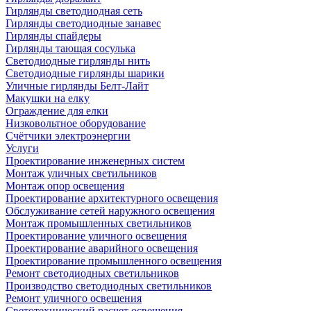
Гирлянды светодиодная сеть
Гирлянды светодиодные занавес
Гирлянды спайдеры
Гирлянды тающая сосулька
Светодиодные гирлянды нить
Светодиодные гирлянды шарики
Уличные гирлянды Белт-Лайт
Макушки на елку
Ограждение для елки
Низковольтное оборудование
Счётчики электроэнергии
Услуги
Проектирование инженерных систем
Монтаж уличных светильников
Монтаж опор освещения
Проектирование архитектурного освещения
Обслуживание сетей наружного освещения
Монтаж промышленных светильников
Проектирование уличного освещения
Проектирование аварийного освещения
Проектирование промышленного освещения
Ремонт светодиодных светильников
Производство светодиодных светильников
Ремонт уличного освещения
Светотехнический расчет освещения