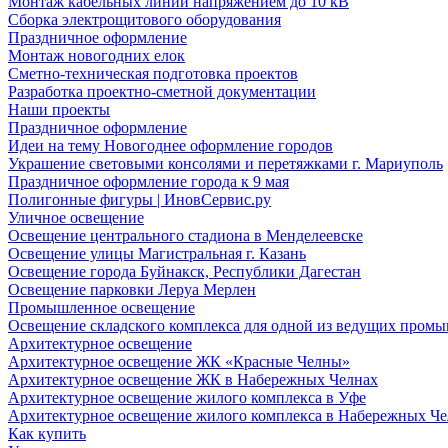
Монтаж кабельных линий напряжением до 10 кВ
Сборка электрощитового оборудования
Праздничное оформление
Монтаж новогодних елок
Сметно-техническая подготовка проектов
Разработка проектно-сметной документации
Наши проекты
Праздничное оформление
Идеи на тему Новогоднее оформление городов
Украшение световыми консолями и перетяжками г. Мариуполь
Праздничное оформление города к 9 мая
Полигонные фигуры | ИновСервис.ру
Уличное освещение
Освещение центрального стадиона в Менделеевске
Освещение улицы Магистральная г. Казань
Освещение города Буйнакск, Республики Дагестан
Освещение парковки Леруа Мерлен
Промышленное освещение
Освещение складского комплекса для одной из ведущих пром
Архитектурное освещение
Архитектурное освещение ЖК «Красные Челны»
Архитектурное освещение ЖК в Набережных Челнах
Архитектурное освещение жилого комплекса в Уфе
Архитектурное освещение жилого комплекса в Набережных Че
Как купить