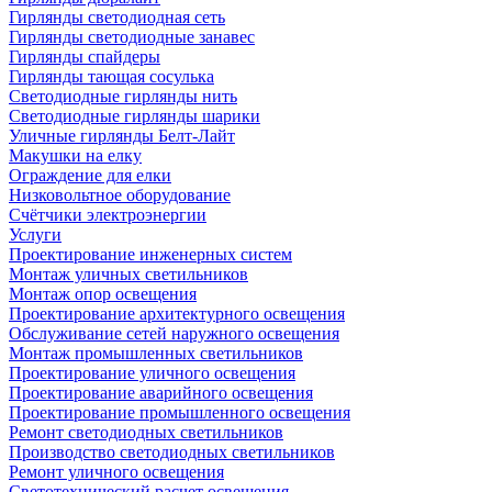
Гирлянды светодиодная сеть
Гирлянды светодиодные занавес
Гирлянды спайдеры
Гирлянды тающая сосулька
Светодиодные гирлянды нить
Светодиодные гирлянды шарики
Уличные гирлянды Белт-Лайт
Макушки на елку
Ограждение для елки
Низковольтное оборудование
Счётчики электроэнергии
Услуги
Проектирование инженерных систем
Монтаж уличных светильников
Монтаж опор освещения
Проектирование архитектурного освещения
Обслуживание сетей наружного освещения
Монтаж промышленных светильников
Проектирование уличного освещения
Проектирование аварийного освещения
Проектирование промышленного освещения
Ремонт светодиодных светильников
Производство светодиодных светильников
Ремонт уличного освещения
Светотехнический расчет освещения