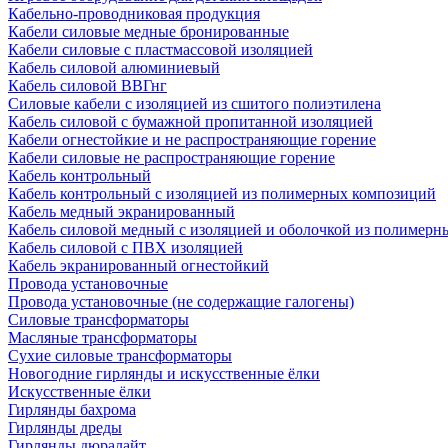
Кабельно-проводниковая продукция
Кабели силовые медные бронированные
Кабели силовые с пластмассовой изоляцией
Кабель силовой алюминиевый
Кабель силовой ВВГнг
Силовые кабели с изоляцией из сшитого полиэтилена
Кабель силовой с бумажной пропитанной изоляцией
Кабели огнестойкие и не распространяющие горение
Кабели силовые не распространяющие горение
Кабель контрольный
Кабель контрольный с изоляцией из полимерных композиций
Кабель медный экранированный
Кабель силовой медный с изоляцией и оболочкой из полимер
Кабель силовой с ПВХ изоляцией
Кабель экранированный огнестойкий
Провода установочные
Провода установочные (не содержащие галогены)
Силовые трансформаторы
Масляные трансформаторы
Сухие силовые трансформаторы
Новогодние гирлянды и искусственные ёлки
Искусственные ёлки
Гирлянды бахрома
Гирлянды дреды
Гирлянды дюралайт