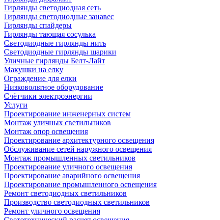
Гирлянды светодиодная сеть
Гирлянды светодиодные занавес
Гирлянды спайдеры
Гирлянды тающая сосулька
Светодиодные гирлянды нить
Светодиодные гирлянды шарики
Уличные гирлянды Белт-Лайт
Макушки на елку
Ограждение для елки
Низковольтное оборудование
Счётчики электроэнергии
Услуги
Проектирование инженерных систем
Монтаж уличных светильников
Монтаж опор освещения
Проектирование архитектурного освещения
Обслуживание сетей наружного освещения
Монтаж промышленных светильников
Проектирование уличного освещения
Проектирование аварийного освещения
Проектирование промышленного освещения
Ремонт светодиодных светильников
Производство светодиодных светильников
Ремонт уличного освещения
Светотехнический расчет освещения