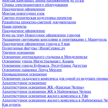
Монтаж кабельных линий напряжением до 10 кВ
Сборка электрощитового оборудования
Праздничное оформление
Монтаж новогодних елок
Сметно-техническая подготовка проектов
Разработка проектно-сметной документации
Наши проекты
Праздничное оформление
Идеи на тему Новогоднее оформление городов
Украшение световыми консолями и перетяжками г. Мариуполь
Праздничное оформление города к 9 мая
Полигонные фигуры | ИновСервис.ру
Уличное освещение
Освещение центрального стадиона в Менделеевске
Освещение улицы Магистральная г. Казань
Освещение города Буйнакск, Республики Дагестан
Освещение парковки Леруа Мерлен
Промышленное освещение
Освещение складского комплекса для одной из ведущих пром
Архитектурное освещение
Архитектурное освещение ЖК «Красные Челны»
Архитектурное освещение ЖК в Набережных Челнах
Архитектурное освещение жилого комплекса в Уфе
Архитектурное освещение жилого комплекса в Набережных Че
Как купить