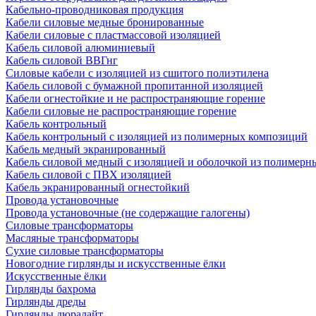
Кабельно-проводниковая продукция
Кабели силовые медные бронированные
Кабели силовые с пластмассовой изоляцией
Кабель силовой алюминиевый
Кабель силовой ВВГнг
Силовые кабели с изоляцией из сшитого полиэтилена
Кабель силовой с бумажной пропитанной изоляцией
Кабели огнестойкие и не распространяющие горение
Кабели силовые не распространяющие горение
Кабель контрольный
Кабель контрольный с изоляцией из полимерных композиций
Кабель медный экранированный
Кабель силовой медный с изоляцией и оболочкой из полимер
Кабель силовой с ПВХ изоляцией
Кабель экранированный огнестойкий
Провода установочные
Провода установочные (не содержащие галогены)
Силовые трансформаторы
Масляные трансформаторы
Сухие силовые трансформаторы
Новогодние гирлянды и искусственные ёлки
Искусственные ёлки
Гирлянды бахрома
Гирлянды дреды
Гирлянды дюралайт