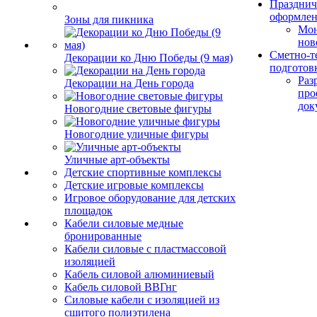
Празднич
оформле
Зоны для пикника
Мо
нов
Сметно-т
Декорации ко Дню Победы (9 мая)
подготов
Раз
Декорации на День города
про
док
Новогодние световые фигуры
Новогодние уличные фигуры
Уличные арт-объекты
Детские спортивные комплексы
Детские игровые комплексы
Игровое оборудование для детских
площадок
Кабели силовые медные
бронированные
Кабели силовые с пластмассовой
изоляцией
Кабель силовой алюминиевый
Кабель силовой ВВГнг
Силовые кабели с изоляцией из
сшитого полиэтилена