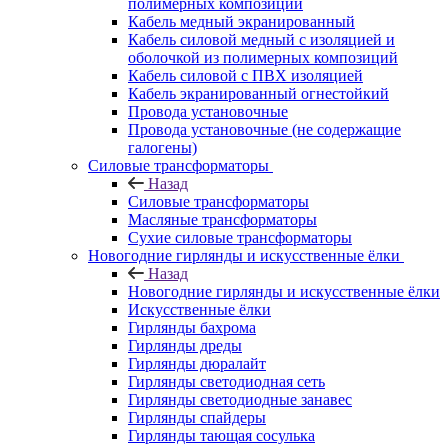
полимерных композиций
Кабель медный экранированный
Кабель силовой медный с изоляцией и
оболочкой из полимерных композиций
Кабель силовой с ПВХ изоляцией
Кабель экранированный огнестойкий
Провода установочные
Провода установочные (не содержащие
галогены)
Силовые трансформаторы
Назад
Силовые трансформаторы
Масляные трансформаторы
Сухие силовые трансформаторы
Новогодние гирлянды и искусственные ёлки
Назад
Новогодние гирлянды и искусственные ёлки
Искусственные ёлки
Гирлянды бахрома
Гирлянды дреды
Гирлянды дюралайт
Гирлянды светодиодная сеть
Гирлянды светодиодные занавес
Гирлянды спайдеры
Гирлянды тающая сосулька