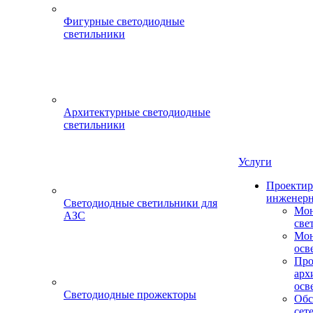
Фигурные светодиодные
светильники
Архитектурные светодиодные
светильники
Услуги
Проектир
инженерн
Светодиодные светильники для
Мон
АЗС
све
Мон
осв
Про
арх
осв
Светодиодные прожекторы
Обс
сет