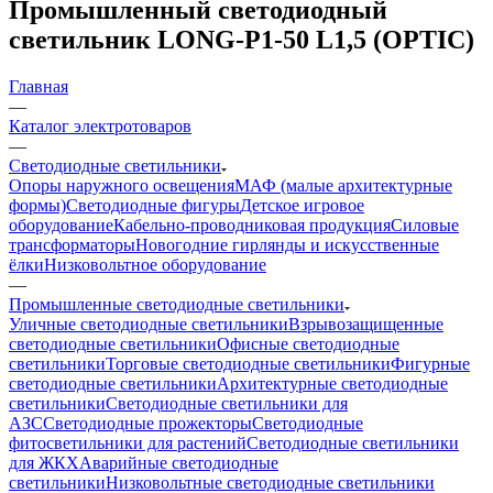
Промышленный светодиодный
светильник LONG-P1-50 L1,5 (OPTIC)
Главная
—
Каталог электротоваров
—
Светодиодные светильники
Опоры наружного освещения
МАФ (малые архитектурные
формы)
Светодиодные фигуры
Детское игровое
оборудование
Кабельно-проводниковая продукция
Силовые
трансформаторы
Новогодние гирлянды и искусственные
ёлки
Низковольтное оборудование
—
Промышленные светодиодные светильники
Уличные светодиодные светильники
Взрывозащищенные
светодиодные светильники
Офисные светодиодные
светильники
Торговые светодиодные светильники
Фигурные
светодиодные светильники
Архитектурные светодиодные
светильники
Светодиодные светильники для
АЗС
Светодиодные прожекторы
Светодиодные
фитосветильники для растений
Светодиодные светильники
для ЖКХ
Аварийные светодиодные
светильники
Низковольтные светодиодные светильники