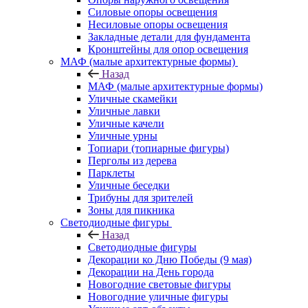
Силовые опоры освещения
Несиловые опоры освещения
Закладные детали для фундамента
Кронштейны для опор освещения
МАФ (малые архитектурные формы)
Назад
МАФ (малые архитектурные формы)
Уличные скамейки
Уличные лавки
Уличные качели
Уличные урны
Топиари (топиарные фигуры)
Перголы из дерева
Парклеты
Уличные беседки
Трибуны для зрителей
Зоны для пикника
Светодиодные фигуры
Назад
Светодиодные фигуры
Декорации ко Дню Победы (9 мая)
Декорации на День города
Новогодние световые фигуры
Новогодние уличные фигуры