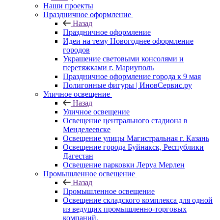
Наши проекты
Праздничное оформление
Назад
Праздничное оформление
Идеи на тему Новогоднее оформление
городов
Украшение световыми консолями и
перетяжками г. Мариуполь
Праздничное оформление города к 9 мая
Полигонные фигуры | ИновСервис.ру
Уличное освещение
Назад
Уличное освещение
Освещение центрального стадиона в
Менделеевске
Освещение улицы Магистральная г. Казань
Освещение города Буйнакск, Республики
Дагестан
Освещение парковки Леруа Мерлен
Промышленное освещение
Назад
Промышленное освещение
Освещение складского комплекса для одной
из ведущих промышленно-торговых
компаний.