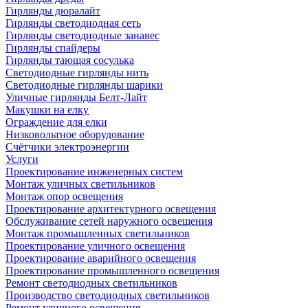
Гирлянды дюралайт
Гирлянды светодиодная сеть
Гирлянды светодиодные занавес
Гирлянды спайдеры
Гирлянды тающая сосулька
Светодиодные гирлянды нить
Светодиодные гирлянды шарики
Уличные гирлянды Белт-Лайт
Макушки на елку
Ограждение для елки
Низковольтное оборудование
Счётчики электроэнергии
Услуги
Проектирование инженерных систем
Монтаж уличных светильников
Монтаж опор освещения
Проектирование архитектурного освещения
Обслуживание сетей наружного освещения
Монтаж промышленных светильников
Проектирование уличного освещения
Проектирование аварийного освещения
Проектирование промышленного освещения
Ремонт светодиодных светильников
Производство светодиодных светильников
Ремонт уличного освещения