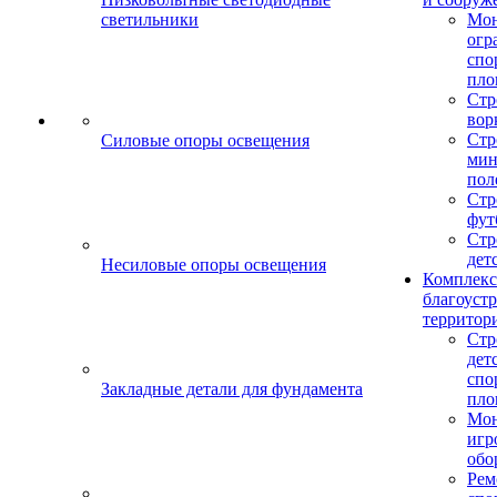
светильники
Мо
огр
спо
пло
Стр
вор
Стр
Силовые опоры освещения
мин
пол
Стр
фут
Стр
дет
Несиловые опоры освещения
Комплекс
благоуст
территор
Стр
дет
спо
Закладные детали для фундамента
пло
Мон
игр
обо
Рем