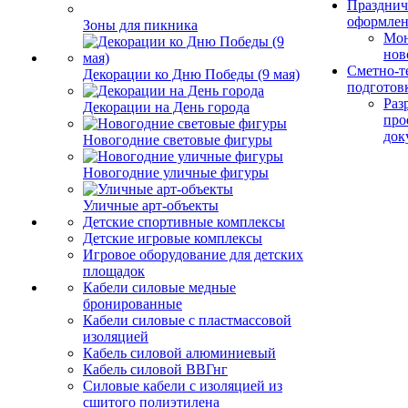
Празднич
оформле
Зоны для пикника
Мо
нов
Сметно-т
Декорации ко Дню Победы (9 мая)
подготов
Раз
Декорации на День города
про
док
Новогодние световые фигуры
Новогодние уличные фигуры
Уличные арт-объекты
Детские спортивные комплексы
Детские игровые комплексы
Игровое оборудование для детских
площадок
Кабели силовые медные
бронированные
Кабели силовые с пластмассовой
изоляцией
Кабель силовой алюминиевый
Кабель силовой ВВГнг
Силовые кабели с изоляцией из
сшитого полиэтилена