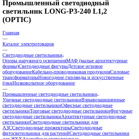
Промышленный светодиодный
светильник LONG-P3-240 L1,2
(OPTIC)
Главная
—
Каталог электротоваров
—
Светодиодные светильники
Опоры наружного освещения
МАФ (малые архитектурные
формы)
Светодиодные фигуры
Детское игровое
оборудование
Кабельно-проводниковая продукция
Силовые
трансформаторы
Новогодние гирлянды и искусственные
ёлки
Низковольтное оборудование
—
Промышленные светодиодные светильники
Уличные светодиодные светильники
Взрывозащищенные
светодиодные светильники
Офисные светодиодные
светильники
Торговые светодиодные светильники
Фигурные
светодиодные светильники
Архитектурные светодиодные
светильники
Светодиодные светильники для
АЗС
Светодиодные прожекторы
Светодиодные
фитосветильники для растений
Светодиодные светильники
для ЖКХ
Аварийные светодиодные