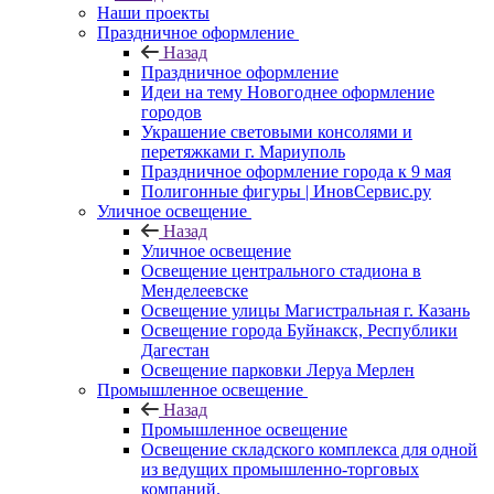
Наши проекты
Праздничное оформление
Назад
Праздничное оформление
Идеи на тему Новогоднее оформление
городов
Украшение световыми консолями и
перетяжками г. Мариуполь
Праздничное оформление города к 9 мая
Полигонные фигуры | ИновСервис.ру
Уличное освещение
Назад
Уличное освещение
Освещение центрального стадиона в
Менделеевске
Освещение улицы Магистральная г. Казань
Освещение города Буйнакск, Республики
Дагестан
Освещение парковки Леруа Мерлен
Промышленное освещение
Назад
Промышленное освещение
Освещение складского комплекса для одной
из ведущих промышленно-торговых
компаний.