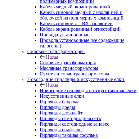
полимерных композиций
Кабель медный экранированный
Кабель силовой медный с изоляцией и
оболочкой из полимерных композиций
Кабель силовой с ПВХ изоляцией
Кабель экранированный огнестойкий
Провода установочные
Провода установочные (не содержащие
галогены)
Силовые трансформаторы
Назад
Силовые трансформаторы
Масляные трансформаторы
Сухие силовые трансформаторы
Новогодние гирлянды и искусственные ёлки
Назад
Новогодние гирлянды и искусственные ёлки
Искусственные ёлки
Гирлянды бахрома
Гирлянды дреды
Гирлянды дюралайт
Гирлянды светодиодная сеть
Гирлянды светодиодные занавес
Гирлянды спайдеры
Гирлянды тающая сосулька