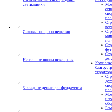
светильники
Мо
огр
спо
пло
Стр
вор
Стр
Силовые опоры освещения
мин
пол
Стр
фут
Стр
дет
Несиловые опоры освещения
Комплекс
благоуст
территор
Стр
дет
спо
Закладные детали для фундамента
пло
Мон
игр
обо
Рем