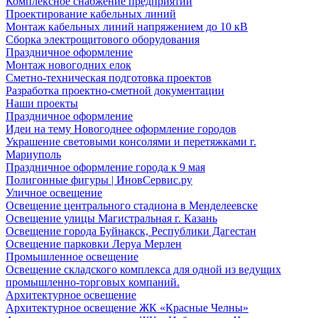
Комплексное снабжение предприятий
Проектирование кабельных линий
Монтаж кабельных линий напряжением до 10 кВ
Сборка электрощитового оборудования
Праздничное оформление
Монтаж новогодних елок
Сметно-техническая подготовка проектов
Разработка проектно-сметной документации
Наши проекты
Праздничное оформление
Идеи на тему Новогоднее оформление городов
Украшение световыми консолями и перетяжками г.
Мариуполь
Праздничное оформление города к 9 мая
Полигонные фигуры | ИновСервис.ру
Уличное освещение
Освещение центрального стадиона в Менделеевске
Освещение улицы Магистральная г. Казань
Освещение города Буйнакск, Республики Дагестан
Освещение парковки Леруа Мерлен
Промышленное освещение
Освещение складского комплекса для одной из ведущих
промышленно-торговых компаний.
Архитектурное освещение
Архитектурное освещение ЖК «Красные Челны»