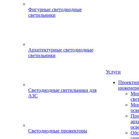
Фигурные светодиодные
светильники
Архитектурные светодиодные
светильники
Услуги
Проектир
инженерн
Светодиодные светильники для
Мон
АЗС
све
Мон
осв
Про
арх
осв
Светодиодные прожекторы
Обс
сет