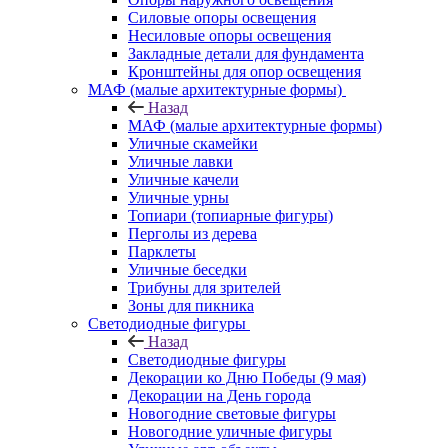
Силовые опоры освещения
Несиловые опоры освещения
Закладные детали для фундамента
Кронштейны для опор освещения
МАФ (малые архитектурные формы)
Назад
МАФ (малые архитектурные формы)
Уличные скамейки
Уличные лавки
Уличные качели
Уличные урны
Топиари (топиарные фигуры)
Перголы из дерева
Парклеты
Уличные беседки
Трибуны для зрителей
Зоны для пикника
Светодиодные фигуры
Назад
Светодиодные фигуры
Декорации ко Дню Победы (9 мая)
Декорации на День города
Новогодние световые фигуры
Новогодние уличные фигуры