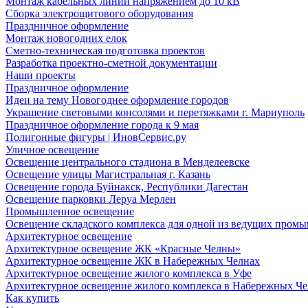
Монтаж кабельных линий напряжением до 10 кВ
Сборка электрощитового оборудования
Праздничное оформление
Монтаж новогодних елок
Сметно-техническая подготовка проектов
Разработка проектно-сметной документации
Наши проекты
Праздничное оформление
Идеи на тему Новогоднее оформление городов
Украшение световыми консолями и перетяжками г. Мариуполь
Праздничное оформление города к 9 мая
Полигонные фигуры | ИновСервис.ру
Уличное освещение
Освещение центрального стадиона в Менделеевске
Освещение улицы Магистральная г. Казань
Освещение города Буйнакск, Республики Дагестан
Освещение парковки Леруа Мерлен
Промышленное освещение
Освещение складского комплекса для одной из ведущих пром
Архитектурное освещение
Архитектурное освещение ЖК «Красные Челны»
Архитектурное освещение ЖК в Набережных Челнах
Архитектурное освещение жилого комплекса в Уфе
Архитектурное освещение жилого комплекса в Набережных Че
Как купить