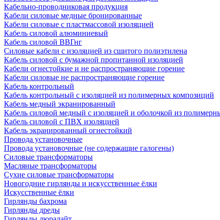
Кабельно-проводниковая продукция
Кабели силовые медные бронированные
Кабели силовые с пластмассовой изоляцией
Кабель силовой алюминиевый
Кабель силовой ВВГнг
Силовые кабели с изоляцией из сшитого полиэтилена
Кабель силовой с бумажной пропитанной изоляцией
Кабели огнестойкие и не распространяющие горение
Кабели силовые не распространяющие горение
Кабель контрольный
Кабель контрольный с изоляцией из полимерных композиций
Кабель медный экранированный
Кабель силовой медный с изоляцией и оболочкой из полимер
Кабель силовой с ПВХ изоляцией
Кабель экранированный огнестойкий
Провода установочные
Провода установочные (не содержащие галогены)
Силовые трансформаторы
Масляные трансформаторы
Сухие силовые трансформаторы
Новогодние гирлянды и искусственные ёлки
Искусственные ёлки
Гирлянды бахрома
Гирлянды дреды
Гирлянды дюралайт