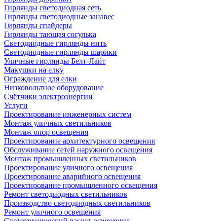
Гирлянды светодиодная сеть
Гирлянды светодиодные занавес
Гирлянды спайдеры
Гирлянды тающая сосулька
Светодиодные гирлянды нить
Светодиодные гирлянды шарики
Уличные гирлянды Белт-Лайт
Макушки на елку
Ограждение для елки
Низковольтное оборудование
Счётчики электроэнергии
Услуги
Проектирование инженерных систем
Монтаж уличных светильников
Монтаж опор освещения
Проектирование архитектурного освещения
Обслуживание сетей наружного освещения
Монтаж промышленных светильников
Проектирование уличного освещения
Проектирование аварийного освещения
Проектирование промышленного освещения
Ремонт светодиодных светильников
Производство светодиодных светильников
Ремонт уличного освещения
Светотехнический расчет освещения