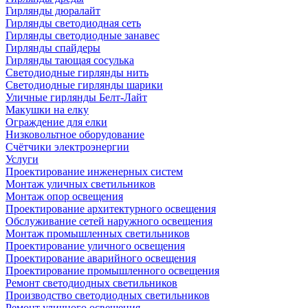
Гирлянды дюралайт
Гирлянды светодиодная сеть
Гирлянды светодиодные занавес
Гирлянды спайдеры
Гирлянды тающая сосулька
Светодиодные гирлянды нить
Светодиодные гирлянды шарики
Уличные гирлянды Белт-Лайт
Макушки на елку
Ограждение для елки
Низковольтное оборудование
Счётчики электроэнергии
Услуги
Проектирование инженерных систем
Монтаж уличных светильников
Монтаж опор освещения
Проектирование архитектурного освещения
Обслуживание сетей наружного освещения
Монтаж промышленных светильников
Проектирование уличного освещения
Проектирование аварийного освещения
Проектирование промышленного освещения
Ремонт светодиодных светильников
Производство светодиодных светильников
Ремонт уличного освещения