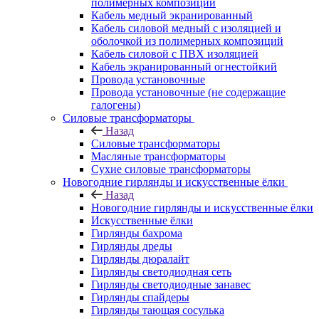
полимерных композиций
Кабель медный экранированный
Кабель силовой медный с изоляцией и
оболочкой из полимерных композиций
Кабель силовой с ПВХ изоляцией
Кабель экранированный огнестойкий
Провода установочные
Провода установочные (не содержащие
галогены)
Силовые трансформаторы
Назад
Силовые трансформаторы
Масляные трансформаторы
Сухие силовые трансформаторы
Новогодние гирлянды и искусственные ёлки
Назад
Новогодние гирлянды и искусственные ёлки
Искусственные ёлки
Гирлянды бахрома
Гирлянды дреды
Гирлянды дюралайт
Гирлянды светодиодная сеть
Гирлянды светодиодные занавес
Гирлянды спайдеры
Гирлянды тающая сосулька