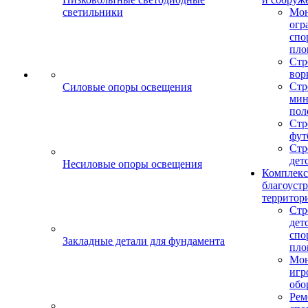
светильники
Мо
огр
спо
пло
Стр
вор
Стр
Силовые опоры освещения
мин
пол
Стр
фут
Стр
дет
Несиловые опоры освещения
Комплекс
благоуст
территор
Стр
дет
спо
Закладные детали для фундамента
пло
Мон
игр
обо
Рем