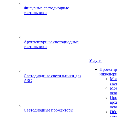
Фигурные светодиодные
светильники
Архитектурные светодиодные
светильники
Услуги
Проектир
инженерн
Светодиодные светильники для
Мон
АЗС
све
Мон
осв
Про
арх
осв
Светодиодные прожекторы
Обс
сет