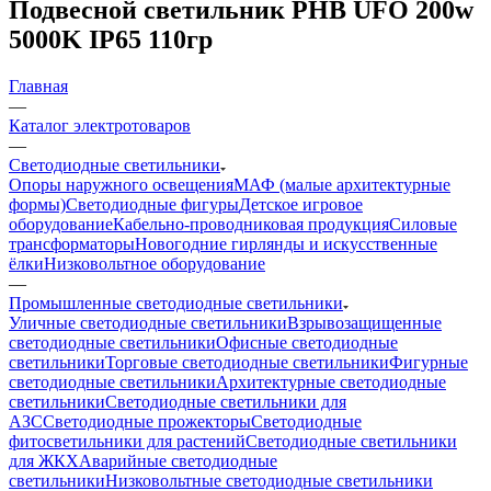
Подвесной светильник PHB UFO 200w
5000K IP65 110гр
Главная
—
Каталог электротоваров
—
Светодиодные светильники
Опоры наружного освещения
МАФ (малые архитектурные
формы)
Светодиодные фигуры
Детское игровое
оборудование
Кабельно-проводниковая продукция
Силовые
трансформаторы
Новогодние гирлянды и искусственные
ёлки
Низковольтное оборудование
—
Промышленные светодиодные светильники
Уличные светодиодные светильники
Взрывозащищенные
светодиодные светильники
Офисные светодиодные
светильники
Торговые светодиодные светильники
Фигурные
светодиодные светильники
Архитектурные светодиодные
светильники
Светодиодные светильники для
АЗС
Светодиодные прожекторы
Светодиодные
фитосветильники для растений
Светодиодные светильники
для ЖКХ
Аварийные светодиодные
светильники
Низковольтные светодиодные светильники