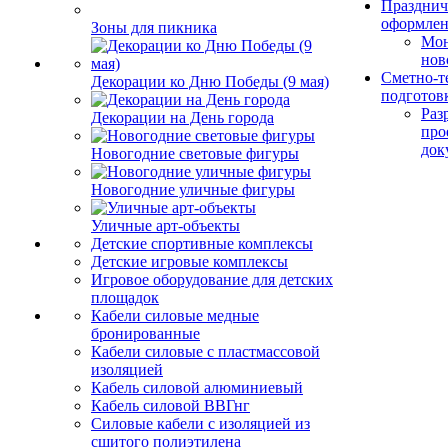
Празднич
оформле
Зоны для пикника
Мо
нов
Сметно-т
Декорации ко Дню Победы (9 мая)
подготов
Раз
Декорации на День города
про
док
Новогодние световые фигуры
Новогодние уличные фигуры
Уличные арт-объекты
Детские спортивные комплексы
Детские игровые комплексы
Игровое оборудование для детских
площадок
Кабели силовые медные
бронированные
Кабели силовые с пластмассовой
изоляцией
Кабель силовой алюминиевый
Кабель силовой ВВГнг
Силовые кабели с изоляцией из
сшитого полиэтилена