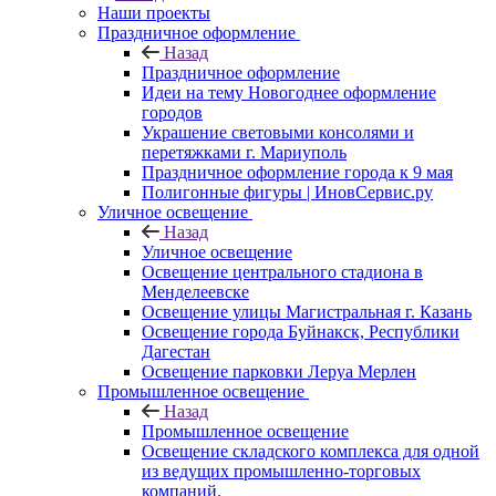
Наши проекты
Праздничное оформление
Назад
Праздничное оформление
Идеи на тему Новогоднее оформление
городов
Украшение световыми консолями и
перетяжками г. Мариуполь
Праздничное оформление города к 9 мая
Полигонные фигуры | ИновСервис.ру
Уличное освещение
Назад
Уличное освещение
Освещение центрального стадиона в
Менделеевске
Освещение улицы Магистральная г. Казань
Освещение города Буйнакск, Республики
Дагестан
Освещение парковки Леруа Мерлен
Промышленное освещение
Назад
Промышленное освещение
Освещение складского комплекса для одной
из ведущих промышленно-торговых
компаний.