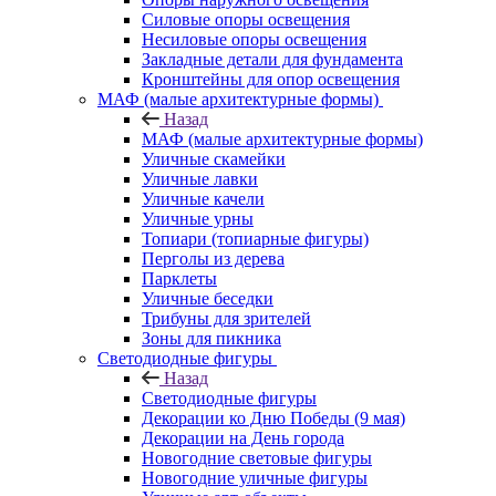
Силовые опоры освещения
Несиловые опоры освещения
Закладные детали для фундамента
Кронштейны для опор освещения
МАФ (малые архитектурные формы)
Назад
МАФ (малые архитектурные формы)
Уличные скамейки
Уличные лавки
Уличные качели
Уличные урны
Топиари (топиарные фигуры)
Перголы из дерева
Парклеты
Уличные беседки
Трибуны для зрителей
Зоны для пикника
Светодиодные фигуры
Назад
Светодиодные фигуры
Декорации ко Дню Победы (9 мая)
Декорации на День города
Новогодние световые фигуры
Новогодние уличные фигуры