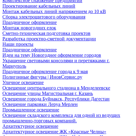
Комплексное снабжение предприятий
Проектирование кабельных линий
Монтаж кабельных линий напряжением до 10 кВ
Сборка электрощитового оборудования
Праздничное оформление
Монтаж новогодних елок
Сметно-техническая подготовка проектов
Разработка проектно-сметной документации
Наши проекты
Праздничное оформление
Идеи на тему Новогоднее оформление городов
Украшение световыми консолями и перетяжками г.
Мариуполь
Праздничное оформление города к 9 мая
Полигонные фигуры | ИновСервис.ру
Уличное освещение
Освещение центрального стадиона в Менделеевске
Освещение улицы Магистральная г. Казань
Освещение города Буйнакск, Республики Дагестан
Освещение парковки Леруа Мерлен
Промышленное освещение
Освещение складского комплекса для одной из ведущих
промышленно-торговых компаний.
Архитектурное освещение
Архитектурное освещение ЖК «Красные Челны»