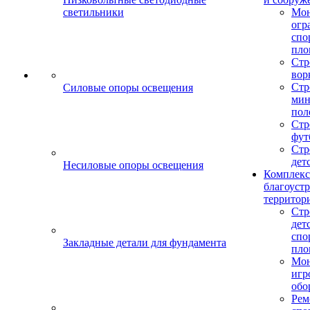
светильники
Мо
огр
спо
пло
Стр
вор
Стр
Силовые опоры освещения
мин
пол
Стр
фут
Стр
дет
Несиловые опоры освещения
Комплекс
благоуст
территор
Стр
дет
спо
Закладные детали для фундамента
пло
Мон
игр
обо
Рем