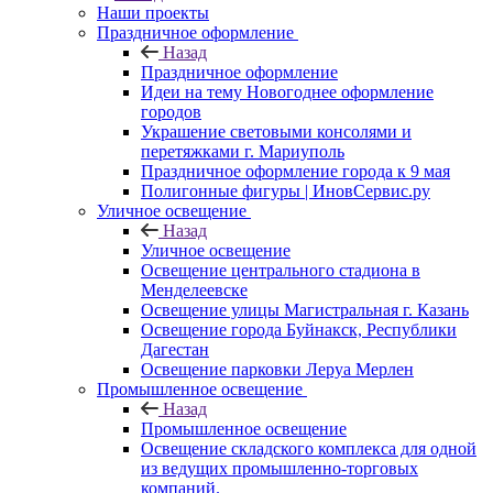
Наши проекты
Праздничное оформление
Назад
Праздничное оформление
Идеи на тему Новогоднее оформление
городов
Украшение световыми консолями и
перетяжками г. Мариуполь
Праздничное оформление города к 9 мая
Полигонные фигуры | ИновСервис.ру
Уличное освещение
Назад
Уличное освещение
Освещение центрального стадиона в
Менделеевске
Освещение улицы Магистральная г. Казань
Освещение города Буйнакск, Республики
Дагестан
Освещение парковки Леруа Мерлен
Промышленное освещение
Назад
Промышленное освещение
Освещение складского комплекса для одной
из ведущих промышленно-торговых
компаний.