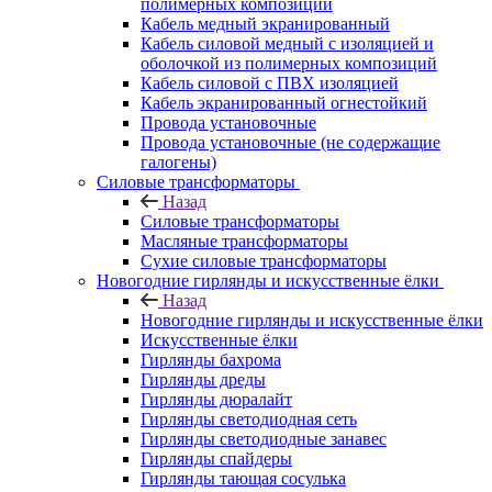
полимерных композиций
Кабель медный экранированный
Кабель силовой медный с изоляцией и
оболочкой из полимерных композиций
Кабель силовой с ПВХ изоляцией
Кабель экранированный огнестойкий
Провода установочные
Провода установочные (не содержащие
галогены)
Силовые трансформаторы
Назад
Силовые трансформаторы
Масляные трансформаторы
Сухие силовые трансформаторы
Новогодние гирлянды и искусственные ёлки
Назад
Новогодние гирлянды и искусственные ёлки
Искусственные ёлки
Гирлянды бахрома
Гирлянды дреды
Гирлянды дюралайт
Гирлянды светодиодная сеть
Гирлянды светодиодные занавес
Гирлянды спайдеры
Гирлянды тающая сосулька