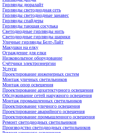
Гирлянды дюралайт
Гирлянды светодиодная сеть
Гирлянды светодиодные занавес
Гирлянды спайдеры
Гирлянды тающая сосулька
Светодиодные гирлянды нить
Светодиодные гирлянды шарики
Уличные гирлянды Белт-Лайт
Макушки на елку
Ограждение для елки
Низковольтное оборудование
Счётчики электроэнергии
Услуги
Проектирование инженерных систем
Монтаж уличных светильников
Монтаж опор освещения
Проектирование архитектурного освещения
Обслуживание сетей наружного освещения
Монтаж промышленных светильников
Проектирование уличного освещения
Проектирование аварийного освещения
Проектирование промышленного освещения
Ремонт светодиодных светильников
Производство светодиодных светильников
Ремонт уличного освещения