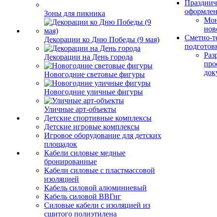
Празднич
оформле
Зоны для пикника
Мо
нов
Сметно-т
Декорации ко Дню Победы (9 мая)
подготов
Раз
Декорации на День города
про
док
Новогодние световые фигуры
Новогодние уличные фигуры
Уличные арт-объекты
Детские спортивные комплексы
Детские игровые комплексы
Игровое оборудование для детских
площадок
Кабели силовые медные
бронированные
Кабели силовые с пластмассовой
изоляцией
Кабель силовой алюминиевый
Кабель силовой ВВГнг
Силовые кабели с изоляцией из
сшитого полиэтилена