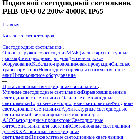
Подвесной светодиодный светильник
PHB UFO 02 200w 4000K IP65
Главная
—
Каталог электротоваров
—
Светодиодные светильники
Опоры наружного освещения
МАФ (малые архитектурные
формы)
Светодиодные фигуры
Детское игровое
оборудование
Кабельно-проводниковая продукция
Силовые
трансформаторы
Новогодние гирлянды и искусственные
ёлки
Низковольтное оборудование
—
Промышленные светодиодные светильники
Уличные светодиодные светильники
Взрывозащищенные
светодиодные светильники
Офисные светодиодные
светильники
Торговые светодиодные светильники
Фигурные
светодиодные светильники
Архитектурные светодиодные
светильники
Светодиодные светильники для
АЗС
Светодиодные прожекторы
Светодиодные
фитосветильники для растений
Светодиодные светильники
для ЖКХ
Аварийные светодиодные
светильники
Низковольтные светодиодные светильники