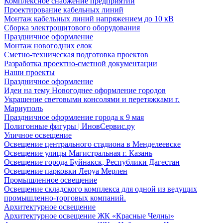
Комплексное снабжение предприятий
Проектирование кабельных линий
Монтаж кабельных линий напряжением до 10 кВ
Сборка электрощитового оборудования
Праздничное оформление
Монтаж новогодних елок
Сметно-техническая подготовка проектов
Разработка проектно-сметной документации
Наши проекты
Праздничное оформление
Идеи на тему Новогоднее оформление городов
Украшение световыми консолями и перетяжками г.
Мариуполь
Праздничное оформление города к 9 мая
Полигонные фигуры | ИновСервис.ру
Уличное освещение
Освещение центрального стадиона в Менделеевске
Освещение улицы Магистральная г. Казань
Освещение города Буйнакск, Республики Дагестан
Освещение парковки Леруа Мерлен
Промышленное освещение
Освещение складского комплекса для одной из ведущих
промышленно-торговых компаний.
Архитектурное освещение
Архитектурное освещение ЖК «Красные Челны»