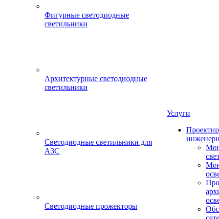
Фигурные светодиодные
светильники
Архитектурные светодиодные
светильники
Услуги
Проектир
инженерн
Светодиодные светильники для
Мон
АЗС
све
Мон
осв
Про
арх
осв
Светодиодные прожекторы
Обс
сет