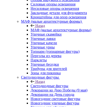
Силовые опоры освещения
Несиловые опоры освещения
Закладные детали для фундамента
Кронштейны для опор освещения
МАФ (малые архитектурные формы)
Назад
МАФ (малые архитектурные формы)
Уличные скамейки
Уличные лавки
Уличные качели
Уличные урны
Топиари (топиарные фигуры)
Перголы из дерева
Парклеты
Уличные беседки
Трибуны для зрителей
Зоны для пикника
Светодиодные фигуры
Назад
Светодиодные фигуры
Декорации ко Дню Победы (9 мая)
Декорации на День города
Новогодние световые фигуры
Новогодние уличные фигуры