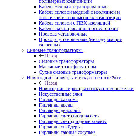
полимерных композиций
Кабель медный экранированный
Кабель силовой медный с изоляцией и
оболочкой из полимерных композиций
Кабель силовой с ПВХ изоляцией
Кабель экранированный огнестойкий
Провода установочные
Провода установочные (не содержащие
галогены)
Силовые трансформаторы
Назад
Силовые трансформаторы
Масляные трансформаторы
Сухие силовые трансформаторы
Новогодние гирлянды и искусственные ёлки
Назад
Новогодние гирлянды и искусственные ёлки
Искусственные ёлки
Гирлянды бахрома
Гирлянды дреды
Гирлянды дюралайт
Гирлянды светодиодная сеть
Гирлянды светодиодные занавес
Гирлянды спайдеры
Гирлянды тающая сосулька