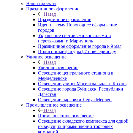
Наши проекты
Праздничное оформление
Назад
Праздничное оформление
Идеи на тему Новогоднее оформление
городов
Украшение световыми консолями и
перетяжками г. Мариуполь
Праздничное оформление города к 9 мая
Полигонные фигуры | ИновСервис.ру
Уличное освещение
Назад
Уличное освещение
Освещение центрального стадиона в
Менделеевске
Освещение улицы Магистральная г. Казань
Освещение города Буйнакск, Республики
Дагестан
Освещение парковки Леруа Мерлен
Промышленное освещение
Назад
Промышленное освещение
Освещение складского комплекса для одной
из ведущих промышленно-торговых
компаний.