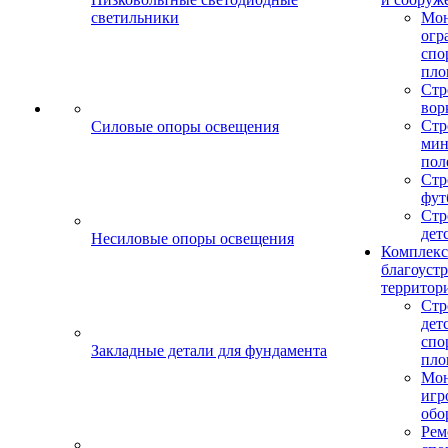
светильники
Мо
огр
спо
пло
Стр
вор
Стр
Силовые опоры освещения
мин
пол
Стр
фут
Стр
дет
Несиловые опоры освещения
Комплекс
благоуст
территор
Стр
дет
спо
Закладные детали для фундамента
пло
Мон
игр
обо
Рем