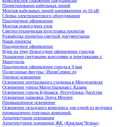
Комплексное снабжение предприятий
Проектирование кабельных линий
Монтаж кабельных линий напряжением до 10 кВ
Сборка электрощитового оборудования
Праздничное оформление
Монтаж новогодних елок
Сметно-техническая подготовка проектов
Разработка проектно-сметной документации
Наши проекты
Праздничное оформление
Идеи на тему Новогоднее оформление городов
Украшение световыми консолями и перетяжками г.
Мариуполь
Праздничное оформление города к 9 мая
Полигонные фигуры | ИновСервис.ру
Уличное освещение
Освещение центрального стадиона в Менделеевске
Освещение улицы Магистральная г. Казань
Освещение города Буйнакск, Республики Дагестан
Освещение парковки Леруа Мерлен
Промышленное освещение
Освещение складского комплекса для одной из ведущих
промышленно-торговых компаний.
Архитектурное освещение
Архитектурное освещение ЖК «Красные Челны»