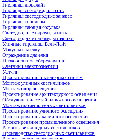
Гирлянды дюралайт
Гирлянды светодиодная сеть
Гирлянды светодиодные занавес
Гирлянды спайдеры
Гирлянды тающая сосулька
Светодиодные гирлянды нить
Светодиодные гирлянды шарики
Уличные гирлянды Белт-Лайт
Макушки на елку
Ограждение для елки
Низковольтное оборудование
Счётчики электроэнергии
Услуги
Проектирование инженерных систем
Монтаж уличных светильников
Монтаж опор освещения
Проектирование архитектурного освещения
Обслуживание сетей наружного освещения
Монтаж промышленных светильников
Проектирование уличного освещения
Проектирование аварийного освещения
Проектирование промышленного освещения
Ремонт светодиодных светильников
Производство светодиодных светильников
Ремонт уличного освещения