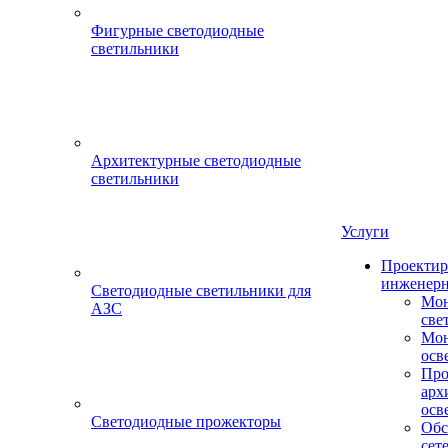
Фигурные светодиодные
светильники
Архитектурные светодиодные
светильники
Услуги
Проектир
инженерн
Светодиодные светильники для
Мон
АЗС
све
Мон
осв
Про
арх
осв
Светодиодные прожекторы
Обс
сет