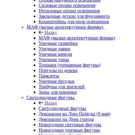
Силовые опоры освещения
Несиловые опоры освещения
Закладные детали для фундамента
Кронштейны для опор освещения
МАФ (малые архитектурные формы)
Назад
МАФ (малые архитектурные формы)
Уличные скамейки
Уличные лавки
Уличные качели
Уличные урны
Топиари (топиарные фигуры)
Перголы из дерева
Парклеты
Уличные беседки
Трибуны для зрителей
Зоны для пикника
Светодиодные фигуры
Назад
Светодиодные фигуры
Декорации ко Дню Победы (9 мая)
Декорации на День города
Новогодние световые фигуры
Новогодние уличные фигуры