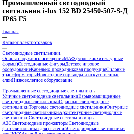
Промышленный светодиодный
светильник i-lux 152 BD 25450-507-S-Д
IP65 Г5
Главная
—
Каталог электротоваров
—
Светодиодные светильники
Опоры наружного освещения
МАФ (малые архитектурные
формы)
Светодиодные фигуры
Детское игровое
оборудование
Кабельно-проводниковая продукция
Силовые
трансформаторы
Новогодние гирлянды и искусственные
ёлки
Низковольтное оборудование
—
Промышленные светодиодные светильники
Уличные светодиодные светильники
Взрывозащищенные
светодиодные светильники
Офисные светодиодные
светильники
Торговые светодиодные светильники
Фигурные
светодиодные светильники
Архитектурные светодиодные
светильники
Светодиодные светильники для
АЗС
Светодиодные прожекторы
Светодиодные
фитосветильники для растений
Светодиодные светильники
для ЖКХ
Аварийные светодиодные