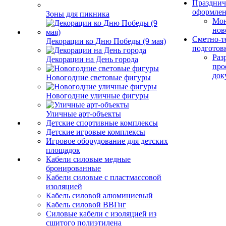
Празднич
оформле
Зоны для пикника
Мо
нов
Сметно-т
Декорации ко Дню Победы (9 мая)
подготов
Раз
Декорации на День города
про
док
Новогодние световые фигуры
Новогодние уличные фигуры
Уличные арт-объекты
Детские спортивные комплексы
Детские игровые комплексы
Игровое оборудование для детских
площадок
Кабели силовые медные
бронированные
Кабели силовые с пластмассовой
изоляцией
Кабель силовой алюминиевый
Кабель силовой ВВГнг
Силовые кабели с изоляцией из
сшитого полиэтилена