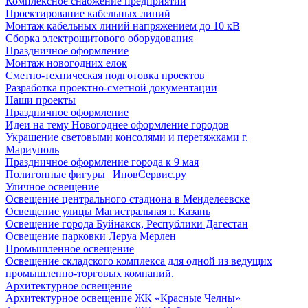
Комплексное снабжение предприятий
Проектирование кабельных линий
Монтаж кабельных линий напряжением до 10 кВ
Сборка электрощитового оборудования
Праздничное оформление
Монтаж новогодних елок
Сметно-техническая подготовка проектов
Разработка проектно-сметной документации
Наши проекты
Праздничное оформление
Идеи на тему Новогоднее оформление городов
Украшение световыми консолями и перетяжками г.
Мариуполь
Праздничное оформление города к 9 мая
Полигонные фигуры | ИновСервис.ру
Уличное освещение
Освещение центрального стадиона в Менделеевске
Освещение улицы Магистральная г. Казань
Освещение города Буйнакск, Республики Дагестан
Освещение парковки Леруа Мерлен
Промышленное освещение
Освещение складского комплекса для одной из ведущих
промышленно-торговых компаний.
Архитектурное освещение
Архитектурное освещение ЖК «Красные Челны»