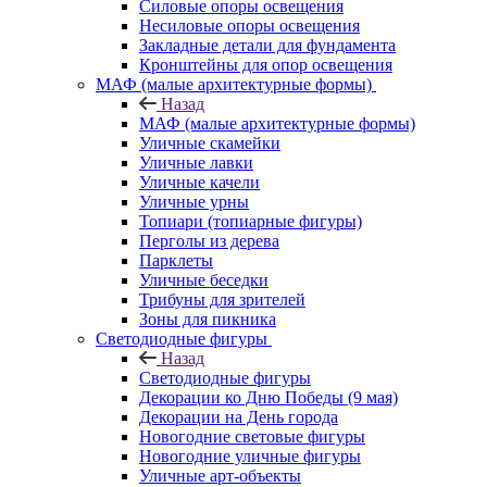
Силовые опоры освещения
Несиловые опоры освещения
Закладные детали для фундамента
Кронштейны для опор освещения
МАФ (малые архитектурные формы)
Назад
МАФ (малые архитектурные формы)
Уличные скамейки
Уличные лавки
Уличные качели
Уличные урны
Топиари (топиарные фигуры)
Перголы из дерева
Парклеты
Уличные беседки
Трибуны для зрителей
Зоны для пикника
Светодиодные фигуры
Назад
Светодиодные фигуры
Декорации ко Дню Победы (9 мая)
Декорации на День города
Новогодние световые фигуры
Новогодние уличные фигуры
Уличные арт-объекты