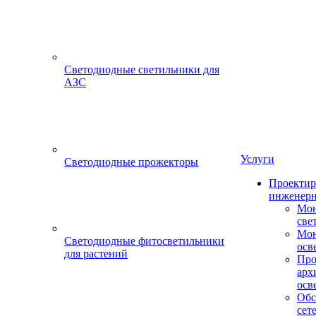
Светодиодные светильники для
АЗС
Услуги
Светодиодные прожекторы
Проектир
инженерн
Мон
све
Мон
Светодиодные фитосветильники
осв
для растений
Про
арх
осв
Обс
сет