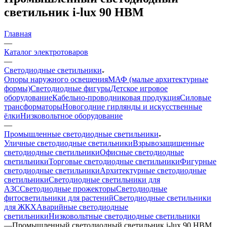
светильник i-lux 90 HBM
Главная
—
Каталог электротоваров
—
Светодиодные светильники
Опоры наружного освещения
МАФ (малые архитектурные
формы)
Светодиодные фигуры
Детское игровое
оборудование
Кабельно-проводниковая продукция
Силовые
трансформаторы
Новогодние гирлянды и искусственные
ёлки
Низковольтное оборудование
—
Промышленные светодиодные светильники
Уличные светодиодные светильники
Взрывозащищенные
светодиодные светильники
Офисные светодиодные
светильники
Торговые светодиодные светильники
Фигурные
светодиодные светильники
Архитектурные светодиодные
светильники
Светодиодные светильники для
АЗС
Светодиодные прожекторы
Светодиодные
фитосветильники для растений
Светодиодные светильники
для ЖКХ
Аварийные светодиодные
светильники
Низковольтные светодиодные светильники
—
Промышленный светодиодный светильник i-lux 90 HBM