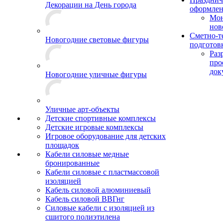
Декорации на День города
оформле
Мо
нов
Сметно-т
Новогодние световые фигуры
подготов
Раз
про
док
Новогодние уличные фигуры
Уличные арт-объекты
Детские спортивные комплексы
Детские игровые комплексы
Игровое оборудование для детских
площадок
Кабели силовые медные
бронированные
Кабели силовые с пластмассовой
изоляцией
Кабель силовой алюминиевый
Кабель силовой ВВГнг
Силовые кабели с изоляцией из
сшитого полиэтилена