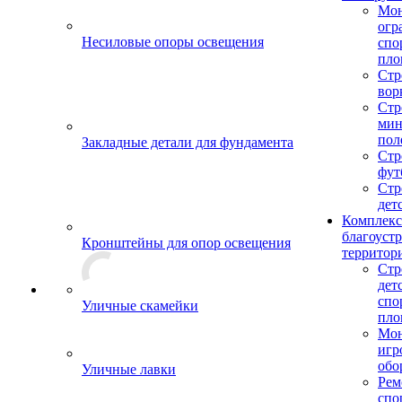
Мо
огр
Несиловые опоры освещения
спо
пло
Стр
вор
Стр
мин
пол
Закладные детали для фундамента
Стр
фут
Стр
дет
Комплекс
благоуст
Кронштейны для опор освещения
территор
Стр
дет
спо
Уличные скамейки
пло
Мон
игр
обо
Уличные лавки
Рем
спо