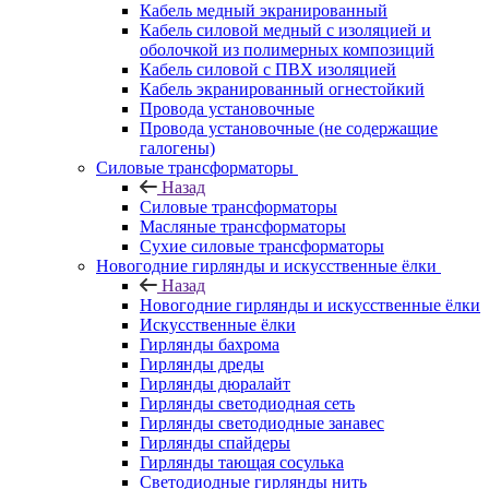
Кабель медный экранированный
Кабель силовой медный с изоляцией и
оболочкой из полимерных композиций
Кабель силовой с ПВХ изоляцией
Кабель экранированный огнестойкий
Провода установочные
Провода установочные (не содержащие
галогены)
Силовые трансформаторы
Назад
Силовые трансформаторы
Масляные трансформаторы
Сухие силовые трансформаторы
Новогодние гирлянды и искусственные ёлки
Назад
Новогодние гирлянды и искусственные ёлки
Искусственные ёлки
Гирлянды бахрома
Гирлянды дреды
Гирлянды дюралайт
Гирлянды светодиодная сеть
Гирлянды светодиодные занавес
Гирлянды спайдеры
Гирлянды тающая сосулька
Светодиодные гирлянды нить