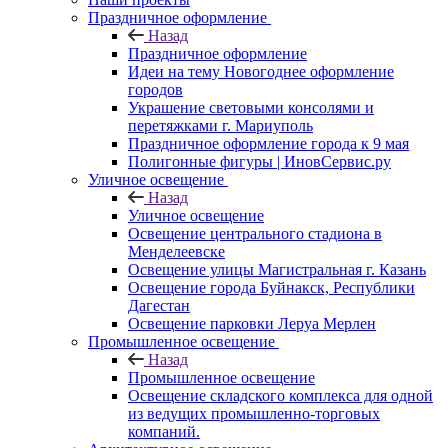
Праздничное оформление
Назад
Праздничное оформление
Идеи на тему Новогоднее оформление
городов
Украшение световыми консолями и
перетяжками г. Мариуполь
Праздничное оформление города к 9 мая
Полигонные фигуры | ИновСервис.ру
Уличное освещение
Назад
Уличное освещение
Освещение центрального стадиона в
Менделеевске
Освещение улицы Магистральная г. Казань
Освещение города Буйнакск, Республики
Дагестан
Освещение парковки Леруа Мерлен
Промышленное освещение
Назад
Промышленное освещение
Освещение складского комплекса для одной
из ведущих промышленно-торговых
компаний.