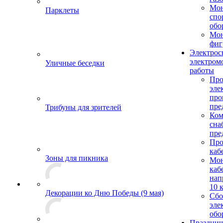
Мо
Парклеты
спо
обо
Мон
фиг
Электрос
электром
Уличные беседки
работы
Про
эле
пр
пре
Трибуны для зрителей
Ком
сна
пре
Про
каб
Зоны для пикника
Мо
каб
нап
10 
Декорации ко Дню Победы (9 мая)
Сбо
эле
обо
Празднич