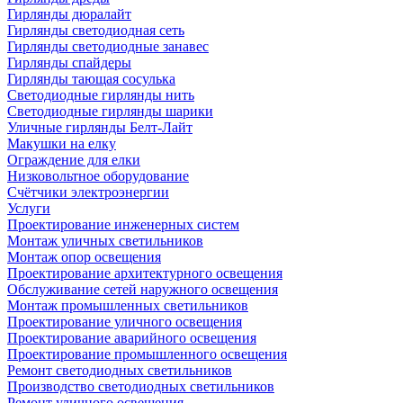
Гирлянды дюралайт
Гирлянды светодиодная сеть
Гирлянды светодиодные занавес
Гирлянды спайдеры
Гирлянды тающая сосулька
Светодиодные гирлянды нить
Светодиодные гирлянды шарики
Уличные гирлянды Белт-Лайт
Макушки на елку
Ограждение для елки
Низковольтное оборудование
Счётчики электроэнергии
Услуги
Проектирование инженерных систем
Монтаж уличных светильников
Монтаж опор освещения
Проектирование архитектурного освещения
Обслуживание сетей наружного освещения
Монтаж промышленных светильников
Проектирование уличного освещения
Проектирование аварийного освещения
Проектирование промышленного освещения
Ремонт светодиодных светильников
Производство светодиодных светильников
Ремонт уличного освещения