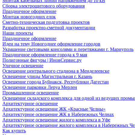
Монтаж кабельных линий напряжением до 10 кВ
Сборка электрощитового оборудования
Праздничное оформление
Монтаж новогодних елок
Сметно-техническая подготовка проектов
Разработка проектно-сметной документации
Наши проекты
Праздничное оформление
Идеи на тему Новогоднее оформление городов
Украшение световыми консолями и перетяжками г. Мариуполь
Праздничное оформление города к 9 мая
Полигонные фигуры | ИновСервис.ру
Уличное освещение
Освещение центрального стадиона в Менделеевске
Освещение улицы Магистральная г. Казань
Освещение города Буйнакск, Республики Дагестан
Освещение парковки Леруа Мерлен
Промышленное освещение
Освещение складского комплекса для одной из ведущих пром
Архитектурное освещение
Архитектурное освещение ЖК «Красные Челны»
Архитектурное освещение ЖК в Набережных Челнах
Архитектурное освещение жилого комплекса в Уфе
Архитектурное освещение жилого комплекса в Набережных Че
Как купить