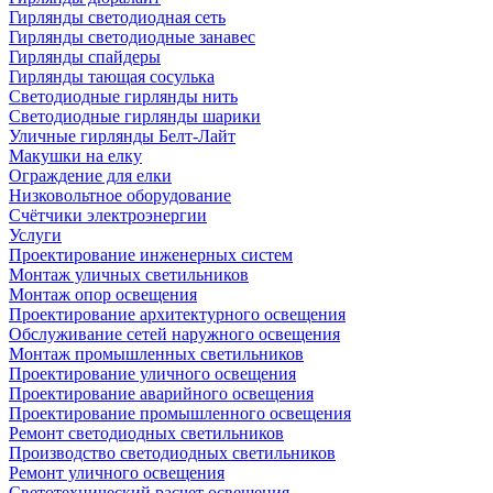
Гирлянды светодиодная сеть
Гирлянды светодиодные занавес
Гирлянды спайдеры
Гирлянды тающая сосулька
Светодиодные гирлянды нить
Светодиодные гирлянды шарики
Уличные гирлянды Белт-Лайт
Макушки на елку
Ограждение для елки
Низковольтное оборудование
Счётчики электроэнергии
Услуги
Проектирование инженерных систем
Монтаж уличных светильников
Монтаж опор освещения
Проектирование архитектурного освещения
Обслуживание сетей наружного освещения
Монтаж промышленных светильников
Проектирование уличного освещения
Проектирование аварийного освещения
Проектирование промышленного освещения
Ремонт светодиодных светильников
Производство светодиодных светильников
Ремонт уличного освещения
Светотехнический расчет освещения