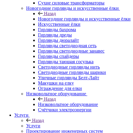
Сухие силовые трансформаторы
Новогодние гирлянды и искусственные ёлки
Назад
Новогодние гирлянды и искусственные ёлки
Искусственные ёлки
Гирлянды бахрома
Гирлянды дреды
Гирлянды дюралайт
Гирлянды светодиодная сеть
Гирлянды светодиодные занавес
Гирлянды спайдеры
Гирлянды тающая сосулька
Светодиодные гирлянды нить
Светодиодные гирлянды шарики
Уличные гирлянды Белт-Лайт
Макушки на елку
Ограждение для елки
Низковольтное оборудование
Назад
Низковольтное оборудование
Счётчики электроэнергии
Услуги
Назад
Услуги
Проектирование инженерных систем