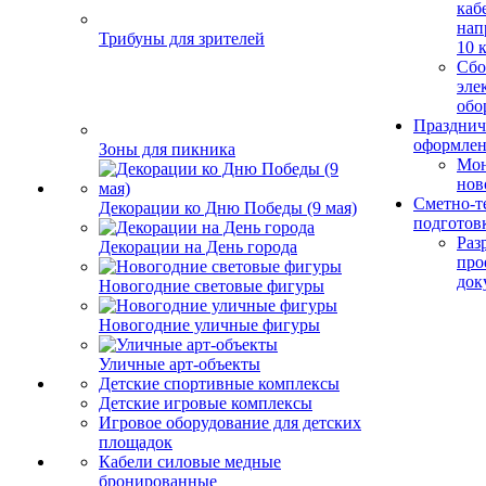
каб
нап
Трибуны для зрителей
10 
Сбо
эле
обо
Празднич
оформле
Зоны для пикника
Мо
нов
Сметно-т
Декорации ко Дню Победы (9 мая)
подготов
Раз
Декорации на День города
про
док
Новогодние световые фигуры
Новогодние уличные фигуры
Уличные арт-объекты
Детские спортивные комплексы
Детские игровые комплексы
Игровое оборудование для детских
площадок
Кабели силовые медные
бронированные