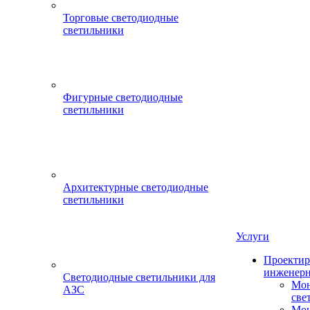
Торговые светодиодные
светильники
Фигурные светодиодные
светильники
Архитектурные светодиодные
светильники
Услуги
Проектир
инженерн
Светодиодные светильники для
Мон
АЗС
све
Мон