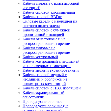
Кабели силовые с пластмассовой
изоляцией
Кабель силовой алюминиевый
Кабель силовой ВВГнг
Силовые кабели с изоляцией из
сшитого полиэтилена
Кабель силовой с бумажной
пропитанной изоляцией
Кабели огнестойкие и не
распространяющие горение
Кабели силовые не
распространяющие горение
Кабель контрольный
Кабель контрольный с изоляцией
из полимерных композиций
Кабель медный экранированный
Кабель силовой медный с
изоляцией и оболочкой из
полимерных композиций
Кабель силовой с ПВХ изоляцией
Кабель экранированный
огнестойкий
Провода установочные
Провода установочные (не
содержащие галогены)