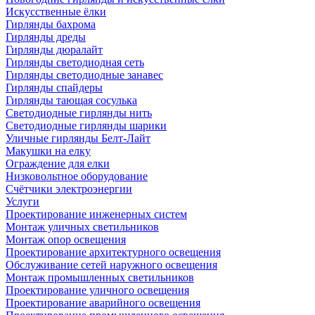
Искусственные ёлки
Гирлянды бахрома
Гирлянды дреды
Гирлянды дюралайт
Гирлянды светодиодная сеть
Гирлянды светодиодные занавес
Гирлянды спайдеры
Гирлянды тающая сосулька
Светодиодные гирлянды нить
Светодиодные гирлянды шарики
Уличные гирлянды Белт-Лайт
Макушки на елку
Ограждение для елки
Низковольтное оборудование
Счётчики электроэнергии
Услуги
Проектирование инженерных систем
Монтаж уличных светильников
Монтаж опор освещения
Проектирование архитектурного освещения
Обслуживание сетей наружного освещения
Монтаж промышленных светильников
Проектирование уличного освещения
Проектирование аварийного освещения