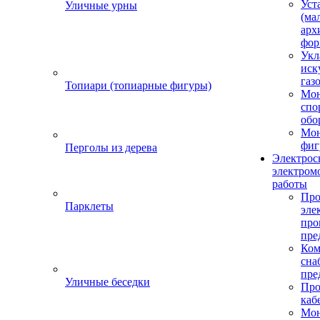
Уст
Уличные урны
(ма
арх
фор
Укл
иск
газ
Топиари (топиарные фигуры)
Мо
спо
обо
Мон
фиг
Перголы из дерева
Электрос
электром
работы
Про
Парклеты
эле
пр
пре
Ком
сна
пре
Уличные беседки
Про
каб
Мо