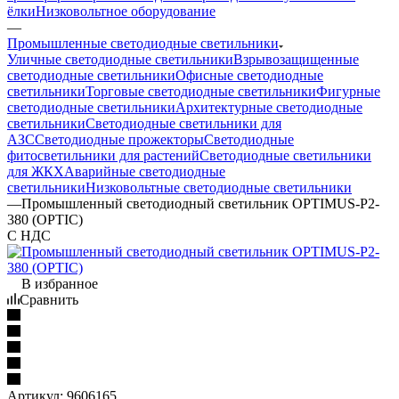
ёлки
Низковольтное оборудование
—
Промышленные светодиодные светильники
Уличные светодиодные светильники
Взрывозащищенные
светодиодные светильники
Офисные светодиодные
светильники
Торговые светодиодные светильники
Фигурные
светодиодные светильники
Архитектурные светодиодные
светильники
Светодиодные светильники для
АЗС
Светодиодные прожекторы
Светодиодные
фитосветильники для растений
Светодиодные светильники
для ЖКХ
Аварийные светодиодные
светильники
Низковольтные светодиодные светильники
—
Промышленный светодиодный светильник OPTIMUS-P2-
380 (OPTIC)
С НДС
В избранное
Сравнить
Артикул:
9606165