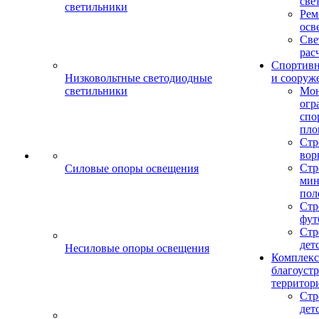
све
светильники
Рем
осв
Све
рас
Спортив
Низковольтные светодиодные
и сооруж
светильники
Мо
огр
спо
пло
Стр
вор
Стр
Силовые опоры освещения
мин
пол
Стр
фут
Стр
дет
Несиловые опоры освещения
Комплекс
благоуст
территор
Стр
дет