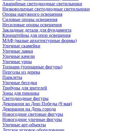
Аварийные светодиодные светильники
Низковольтные светодиодные светильники
Опоры наружного освещения
Силовые опоры освещения
Несиловые опоры освещения
Закладные детали для фундамента
Кронштейны для опор освещения
МАФ (малые архитектурные формы)
Уличные скамейки
Уличные лавки
Уличные качели
Уличные урны
Топиари (топиарные фигуры)
Перголы из дерева
Парклеты
Уличные беседки
Трибуны для зрителей
Зоны для пикника
Светодиодные фигуры
Декорации ко Дню Победы (9 мая)
Декорации на День города
Новогодние световые фигуры
Новогодние уличные фигуры
Уличные арт-объекты
Детское игровое оборудование