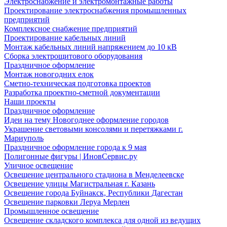
Электроснабжение и электромонтажные работы
Проектирование электроснабжения промышленных
предприятий
Комплексное снабжение предприятий
Проектирование кабельных линий
Монтаж кабельных линий напряжением до 10 кВ
Сборка электрощитового оборудования
Праздничное оформление
Монтаж новогодних елок
Сметно-техническая подготовка проектов
Разработка проектно-сметной документации
Наши проекты
Праздничное оформление
Идеи на тему Новогоднее оформление городов
Украшение световыми консолями и перетяжками г.
Мариуполь
Праздничное оформление города к 9 мая
Полигонные фигуры | ИновСервис.ру
Уличное освещение
Освещение центрального стадиона в Менделеевске
Освещение улицы Магистральная г. Казань
Освещение города Буйнакск, Республики Дагестан
Освещение парковки Леруа Мерлен
Промышленное освещение
Освещение складского комплекса для одной из ведущих