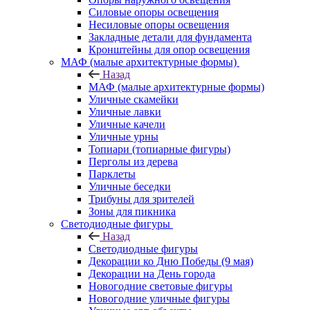
Силовые опоры освещения
Несиловые опоры освещения
Закладные детали для фундамента
Кронштейны для опор освещения
МАФ (малые архитектурные формы)
Назад
МАФ (малые архитектурные формы)
Уличные скамейки
Уличные лавки
Уличные качели
Уличные урны
Топиари (топиарные фигуры)
Перголы из дерева
Парклеты
Уличные беседки
Трибуны для зрителей
Зоны для пикника
Светодиодные фигуры
Назад
Светодиодные фигуры
Декорации ко Дню Победы (9 мая)
Декорации на День города
Новогодние световые фигуры
Новогодние уличные фигуры