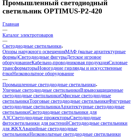
Промышленный светодиодный
светильник OPTIMUS-P2-420
Главная
—
Каталог электротоваров
—
Светодиодные светильники
Опоры наружного освещения
МАФ (малые архитектурные
формы)
Светодиодные фигуры
Детское игровое
оборудование
Кабельно-проводниковая продукция
Силовые
трансформаторы
Новогодние гирлянды и искусственные
ёлки
Низковольтное оборудование
—
Промышленные светодиодные светильники
Уличные светодиодные светильники
Взрывозащищенные
светодиодные светильники
Офисные светодиодные
светильники
Торговые светодиодные светильники
Фигурные
светодиодные светильники
Архитектурные светодиодные
светильники
Светодиодные светильники для
АЗС
Светодиодные прожекторы
Светодиодные
фитосветильники для растений
Светодиодные светильники
для ЖКХ
Аварийные светодиодные
светильники
Низковольтные светодиодные светильники