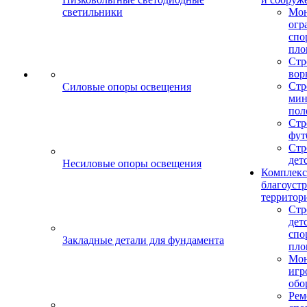
светильники
Мо
огр
спо
пло
Стр
вор
Стр
Силовые опоры освещения
мин
пол
Стр
фут
Стр
дет
Несиловые опоры освещения
Комплекс
благоуст
территор
Стр
дет
спо
Закладные детали для фундамента
пло
Мон
игр
обо
Рем