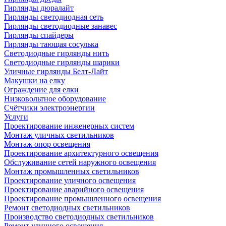
Гирлянды дюралайт
Гирлянды светодиодная сеть
Гирлянды светодиодные занавес
Гирлянды спайдеры
Гирлянды тающая сосулька
Светодиодные гирлянды нить
Светодиодные гирлянды шарики
Уличные гирлянды Белт-Лайт
Макушки на елку
Ограждение для елки
Низковольтное оборудование
Счётчики электроэнергии
Услуги
Проектирование инженерных систем
Монтаж уличных светильников
Монтаж опор освещения
Проектирование архитектурного освещения
Обслуживание сетей наружного освещения
Монтаж промышленных светильников
Проектирование уличного освещения
Проектирование аварийного освещения
Проектирование промышленного освещения
Ремонт светодиодных светильников
Производство светодиодных светильников
Ремонт уличного освещения