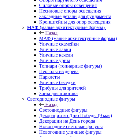
Силовые опоры освещения
Несиловые опоры освещения
Закладные детали для фундамента
Кронштейны для опор освещения
МАФ (малые архитектурные формы)
Назад
МАФ (малые архитектурные формы)
Уличные скамейки
Уличные лавки
Уличные качели
Уличные урны
Топиари (топиарные фигуры)
Перголы из дерева
Парклеты
Уличные беседки
Трибуны для зрителей
Зоны для пикника
Светодиодные фигуры
Назад
Светодиодные фигуры
Декорации ко Дню Победы (9 мая)
Декорации на День города
Новогодние световые фигуры
Новогодние уличные фигуры