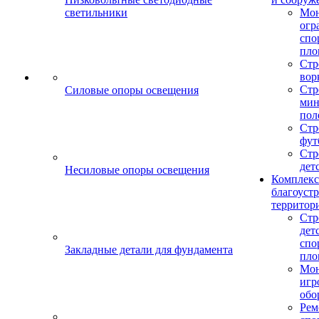
светильники
Мо
огр
спо
пло
Стр
вор
Стр
Силовые опоры освещения
мин
пол
Стр
фут
Стр
дет
Несиловые опоры освещения
Комплекс
благоуст
территор
Стр
дет
спо
Закладные детали для фундамента
пло
Мон
игр
обо
Рем