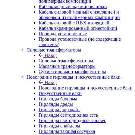
полимерных композиций
Кабель медный экранированный
Кабель силовой медный с изоляцией и
оболочкой из полимерных композиций
Кабель силовой с ПВХ изоляцией
Кабель экранированный огнестойкий
Провода установочные
Провода установочные (не содержащие
галогены)
Силовые трансформаторы
Назад
Силовые трансформаторы
Масляные трансформаторы
Сухие силовые трансформаторы
Новогодние гирлянды и искусственные ёлки
Назад
Новогодние гирлянды и искусственные ёлки
Искусственные ёлки
Гирлянды бахрома
Гирлянды дреды
Гирлянды дюралайт
Гирлянды светодиодная сеть
Гирлянды светодиодные занавес
Гирлянды спайдеры
Гирлянды тающая сосулька