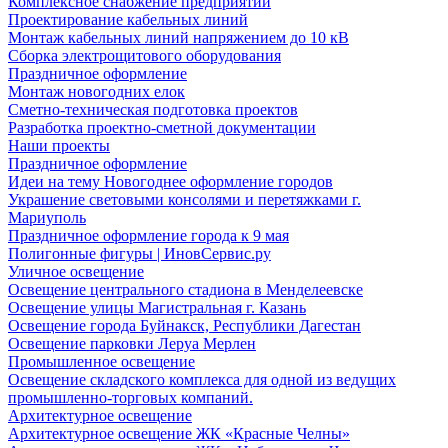
Комплексное снабжение предприятий
Проектирование кабельных линий
Монтаж кабельных линий напряжением до 10 кВ
Сборка электрощитового оборудования
Праздничное оформление
Монтаж новогодних елок
Сметно-техническая подготовка проектов
Разработка проектно-сметной документации
Наши проекты
Праздничное оформление
Идеи на тему Новогоднее оформление городов
Украшение световыми консолями и перетяжками г.
Мариуполь
Праздничное оформление города к 9 мая
Полигонные фигуры | ИновСервис.ру
Уличное освещение
Освещение центрального стадиона в Менделеевске
Освещение улицы Магистральная г. Казань
Освещение города Буйнакск, Республики Дагестан
Освещение парковки Леруа Мерлен
Промышленное освещение
Освещение складского комплекса для одной из ведущих
промышленно-торговых компаний.
Архитектурное освещение
Архитектурное освещение ЖК «Красные Челны»