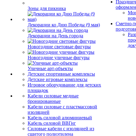
Празднич
оформле
Зоны для пикника
Мо
нов
Сметно-т
Декорации ко Дню Победы (9 мая)
подготов
Раз
Декорации на День города
про
док
Новогодние световые фигуры
Новогодние уличные фигуры
Уличные арт-объекты
Детские спортивные комплексы
Детские игровые комплексы
Игровое оборудование для детских
площадок
Кабели силовые медные
бронированные
Кабели силовые с пластмассовой
изоляцией
Кабель силовой алюминиевый
Кабель силовой ВВГнг
Силовые кабели с изоляцией из
сшитого полиэтилена