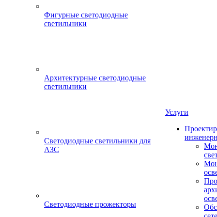
Фигурные светодиодные
светильники
Архитектурные светодиодные
светильники
Услуги
Проектир
инженерн
Светодиодные светильники для
Мон
АЗС
све
Мон
осв
Про
арх
осв
Светодиодные прожекторы
Обс
сет