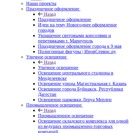
Наши проекты
Праздничное оформление
Назад
Праздничное оформление
Идеи на тему Новогоднее оформление
городов
Украшение световыми консолями и
перетяжками г. Мариуполь
Праздничное оформление города к 9 мая
Полигонные фигуры | ИновСервис.ру
Уличное освещение
Назад
Уличное освещение
Освещение центрального стадиона в
Менделеевске
Освещение улицы Магистральная г. Казань
Освещение города Буйнакск, Республики
Дагестан
Освещение парковки Леруа Мерлен
Промышленное освещение
Назад
Промышленное освещение
Освещение складского комплекса для одной
из ведущих промышленно-торговых
компаний.