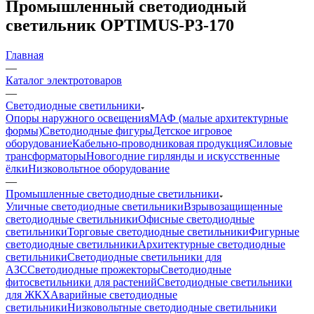
Промышленный светодиодный
светильник OPTIMUS-P3-170
Главная
—
Каталог электротоваров
—
Светодиодные светильники
Опоры наружного освещения
МАФ (малые архитектурные
формы)
Светодиодные фигуры
Детское игровое
оборудование
Кабельно-проводниковая продукция
Силовые
трансформаторы
Новогодние гирлянды и искусственные
ёлки
Низковольтное оборудование
—
Промышленные светодиодные светильники
Уличные светодиодные светильники
Взрывозащищенные
светодиодные светильники
Офисные светодиодные
светильники
Торговые светодиодные светильники
Фигурные
светодиодные светильники
Архитектурные светодиодные
светильники
Светодиодные светильники для
АЗС
Светодиодные прожекторы
Светодиодные
фитосветильники для растений
Светодиодные светильники
для ЖКХ
Аварийные светодиодные
светильники
Низковольтные светодиодные светильники