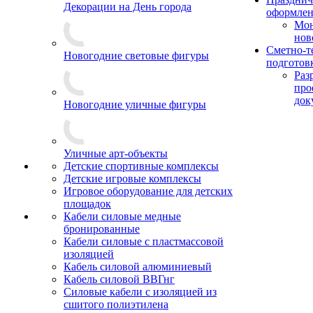
Декорации на День города
оформле
Мо
нов
Сметно-т
Новогодние световые фигуры
подготов
Раз
про
док
Новогодние уличные фигуры
Уличные арт-объекты
Детские спортивные комплексы
Детские игровые комплексы
Игровое оборудование для детских
площадок
Кабели силовые медные
бронированные
Кабели силовые с пластмассовой
изоляцией
Кабель силовой алюминиевый
Кабель силовой ВВГнг
Силовые кабели с изоляцией из
сшитого полиэтилена