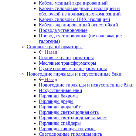
Кабель медный экранированный
Кабель силовой медный с изоляцией и
оболочкой из полимерных композиций
Кабель силовой с ПВХ изоляцией
Кабель экранированный огнестойкий
Провода установочные
Провода установочные (не содержащие
галогены)
Силовые трансформаторы
Назад
Силовые трансформаторы
Масляные трансформаторы
Сухие силовые трансформаторы
Новогодние гирлянды и искусственные ёлки
Назад
Новогодние гирлянды и искусственные ёлки
Искусственные ёлки
Гирлянды бахрома
Гирлянды дреды
Гирлянды дюралайт
Гирлянды светодиодная сеть
Гирлянды светодиодные занавес
Гирлянды спайдеры
Гирлянды тающая сосулька
Светодиодные гирлянды нить