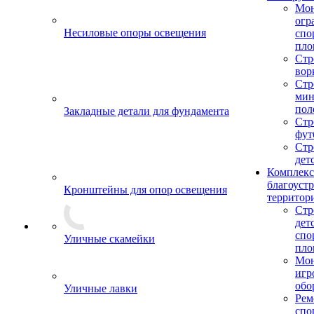
Мо
огр
Несиловые опоры освещения
спо
пло
Стр
вор
Стр
мин
пол
Закладные детали для фундамента
Стр
фут
Стр
дет
Комплекс
благоуст
Кронштейны для опор освещения
территор
Стр
дет
спо
Уличные скамейки
пло
Мон
игр
обо
Уличные лавки
Рем
спо