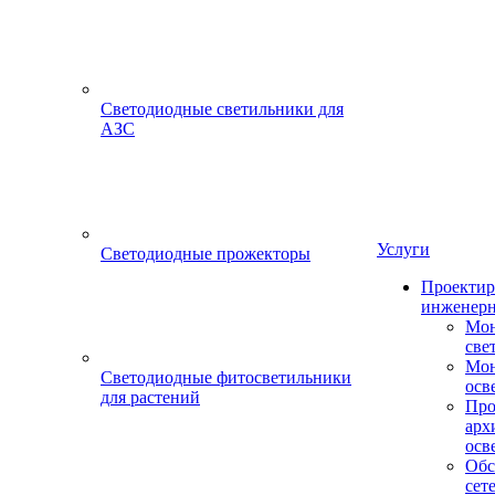
Светодиодные светильники для
АЗС
Услуги
Светодиодные прожекторы
Проектир
инженерн
Мон
све
Мон
Светодиодные фитосветильники
осв
для растений
Про
арх
осв
Обс
сет