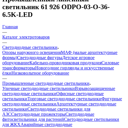
светильник 61 926 ODPO-03-O-36-
6.5K-LED
Главная
—
Каталог электротоваров
—
Светодиодные светильники
Опоры наружного освещения
МАФ (малые архитектурные
формы)
Светодиодные фигуры
Детское игровое
оборудование
Кабельно-проводниковая продукция
Силовые
трансформаторы
Новогодние гирлянды и искусственные
ёлки
Низковольтное оборудование
—
Промышленные светодиодные светильники
Уличные светодиодные светильники
Взрывозащищенные
светодиодные светильники
Офисные светодиодные
светильники
Торговые светодиодные светильники
Фигурные
светодиодные светильники
Архитектурные светодиодные
светильники
Светодиодные светильники для
АЗС
Светодиодные прожекторы
Светодиодные
фитосветильники для растений
Светодиодные светильники
для ЖКХ
Аварийные светодиодные