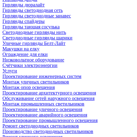
Гирлянды дюралайт
Гирлянды светодиодная сеть
Гирлянды светодиодные занавес
Гирлянды спайдеры
Гирлянды тающая сосулька
Светодиодные гирлянды нить
Светодиодные гирлянды шарики
Уличные гирлянды Белт-Лайт
Макушки на елку
Ограждение для елки
Низковольтное оборудование
Счётчики электроэнергии
Услуги
Проектирование инженерных систем
Монтаж уличных светильников
Монтаж опор освещения
Проектирование архитектурного освещения
Обслуживание сетей наружного освещения
Монтаж промышленных светильников
Проектирование уличного освещения
Проектирование аварийного освещения
Проектирование промышленного освещения
Ремонт светодиодных светильников
Производство светодиодных светильников
Ремонт уличного освещения