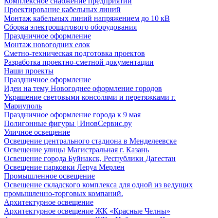
Комплексное снабжение предприятий
Проектирование кабельных линий
Монтаж кабельных линий напряжением до 10 кВ
Сборка электрощитового оборудования
Праздничное оформление
Монтаж новогодних елок
Сметно-техническая подготовка проектов
Разработка проектно-сметной документации
Наши проекты
Праздничное оформление
Идеи на тему Новогоднее оформление городов
Украшение световыми консолями и перетяжками г.
Мариуполь
Праздничное оформление города к 9 мая
Полигонные фигуры | ИновСервис.ру
Уличное освещение
Освещение центрального стадиона в Менделеевске
Освещение улицы Магистральная г. Казань
Освещение города Буйнакск, Республики Дагестан
Освещение парковки Леруа Мерлен
Промышленное освещение
Освещение складского комплекса для одной из ведущих
промышленно-торговых компаний.
Архитектурное освещение
Архитектурное освещение ЖК «Красные Челны»