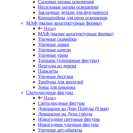
Силовые опоры освещения
Несиловые опоры освещения
Закладные детали для фундамента
Кронштейны для опор освещения
МАФ (малые архитектурные формы)
Назад
МАФ (малые архитектурные формы)
Уличные скамейки
Уличные лавки
Уличные качели
Уличные урны
Топиари (топиарные фигуры)
Перголы из дерева
Парклеты
Уличные беседки
Трибуны для зрителей
Зоны для пикника
Светодиодные фигуры
Назад
Светодиодные фигуры
Декорации ко Дню Победы (9 мая)
Декорации на День города
Новогодние световые фигуры
Новогодние уличные фигуры
Уличные арт-объекты