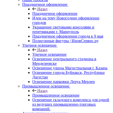
Праздничное оформление
Назад
Праздничное оформление
Идеи на тему Новогоднее оформление
городов
Украшение световыми консолями и
перетяжками г. Мариуполь
Праздничное оформление города к 9 мая
Полигонные фигуры | ИновСервис.ру
Уличное освещение
Назад
Уличное освещение
Освещение центрального стадиона в
Менделеевске
Освещение улицы Магистральная г. Казань
Освещение города Буйнакск, Республики
Дагестан
Освещение парковки Леруа Мерлен
Промышленное освещение
Назад
Промышленное освещение
Освещение складского комплекса для одной
из ведущих промышленно-торговых
компаний.