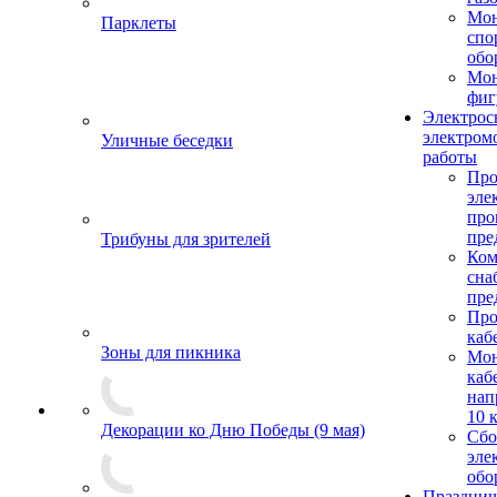
Мо
Парклеты
спо
обо
Мон
фиг
Электрос
электром
Уличные беседки
работы
Про
эле
пр
пре
Трибуны для зрителей
Ком
сна
пре
Про
каб
Зоны для пикника
Мо
каб
нап
10 
Декорации ко Дню Победы (9 мая)
Сбо
эле
обо
Празднич