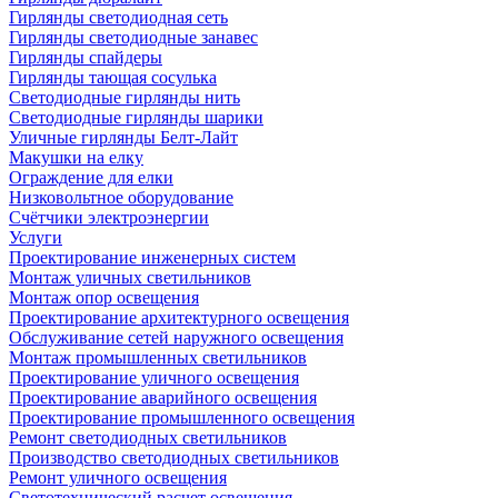
Гирлянды светодиодная сеть
Гирлянды светодиодные занавес
Гирлянды спайдеры
Гирлянды тающая сосулька
Светодиодные гирлянды нить
Светодиодные гирлянды шарики
Уличные гирлянды Белт-Лайт
Макушки на елку
Ограждение для елки
Низковольтное оборудование
Счётчики электроэнергии
Услуги
Проектирование инженерных систем
Монтаж уличных светильников
Монтаж опор освещения
Проектирование архитектурного освещения
Обслуживание сетей наружного освещения
Монтаж промышленных светильников
Проектирование уличного освещения
Проектирование аварийного освещения
Проектирование промышленного освещения
Ремонт светодиодных светильников
Производство светодиодных светильников
Ремонт уличного освещения
Светотехнический расчет освещения