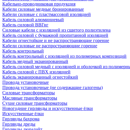
Кабельно-проводниковая продукция
Кабели силовые медные бронированные
Кабели силовые с пластмассовой изоляцией
Кабель силовой алюминиевый
Кабель силовой ВВГнг
Силовые кабели с изоляцией из сшитого полиэтилена
Кабель силовой с бумажной пропитанной изоляцией
Кабели огнестойкие и не распространяющие горение
Кабели силовые не распространяющие горение
Кабель контрольный
Кабель контрольный с изоляцией из полимерных композиций
Кабель медный экранированный
Кабель силовой медный с изоляцией и оболочкой из полимер
Кабель силовой с ПВХ изоляцией
Кабель экранированный огнестойкий
Провода установочные
Провода установочные (не содержащие галогены)
Силовые трансформаторы
Масляные трансформаторы
Сухие силовые трансформаторы
Новогодние гирлянды и искусственные ёлки
Искусственные ёлки
Гирлянды бахрома
Гирлянды дреды
Гирлянды дюралайт