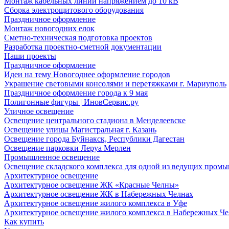
Монтаж кабельных линий напряжением до 10 кВ
Сборка электрощитового оборудования
Праздничное оформление
Монтаж новогодних елок
Сметно-техническая подготовка проектов
Разработка проектно-сметной документации
Наши проекты
Праздничное оформление
Идеи на тему Новогоднее оформление городов
Украшение световыми консолями и перетяжками г. Мариуполь
Праздничное оформление города к 9 мая
Полигонные фигуры | ИновСервис.ру
Уличное освещение
Освещение центрального стадиона в Менделеевске
Освещение улицы Магистральная г. Казань
Освещение города Буйнакск, Республики Дагестан
Освещение парковки Леруа Мерлен
Промышленное освещение
Освещение складского комплекса для одной из ведущих пром
Архитектурное освещение
Архитектурное освещение ЖК «Красные Челны»
Архитектурное освещение ЖК в Набережных Челнах
Архитектурное освещение жилого комплекса в Уфе
Архитектурное освещение жилого комплекса в Набережных Че
Как купить