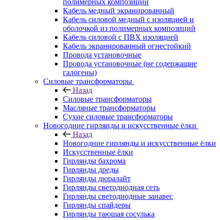
полимерных композиций
Кабель медный экранированный
Кабель силовой медный с изоляцией и
оболочкой из полимерных композиций
Кабель силовой с ПВХ изоляцией
Кабель экранированный огнестойкий
Провода установочные
Провода установочные (не содержащие
галогены)
Силовые трансформаторы
Назад
Силовые трансформаторы
Масляные трансформаторы
Сухие силовые трансформаторы
Новогодние гирлянды и искусственные ёлки
Назад
Новогодние гирлянды и искусственные ёлки
Искусственные ёлки
Гирлянды бахрома
Гирлянды дреды
Гирлянды дюралайт
Гирлянды светодиодная сеть
Гирлянды светодиодные занавес
Гирлянды спайдеры
Гирлянды тающая сосулька