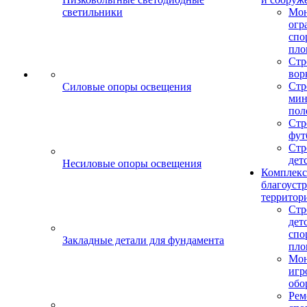
светильники
Мо
огр
спо
пло
Стр
вор
Стр
Силовые опоры освещения
мин
пол
Стр
фут
Стр
дет
Несиловые опоры освещения
Комплекс
благоуст
территор
Стр
дет
спо
Закладные детали для фундамента
пло
Мон
игр
обо
Рем