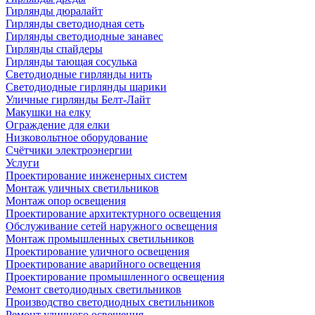
Гирлянды дюралайт
Гирлянды светодиодная сеть
Гирлянды светодиодные занавес
Гирлянды спайдеры
Гирлянды тающая сосулька
Светодиодные гирлянды нить
Светодиодные гирлянды шарики
Уличные гирлянды Белт-Лайт
Макушки на елку
Ограждение для елки
Низковольтное оборудование
Счётчики электроэнергии
Услуги
Проектирование инженерных систем
Монтаж уличных светильников
Монтаж опор освещения
Проектирование архитектурного освещения
Обслуживание сетей наружного освещения
Монтаж промышленных светильников
Проектирование уличного освещения
Проектирование аварийного освещения
Проектирование промышленного освещения
Ремонт светодиодных светильников
Производство светодиодных светильников
Ремонт уличного освещения