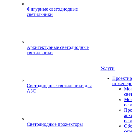
Фигурные светодиодные
светильники
Архитектурные светодиодные
светильники
Услуги
Проектир
инженерн
Светодиодные светильники для
Мон
АЗС
све
Мон
осв
Про
арх
осв
Светодиодные прожекторы
Обс
сет