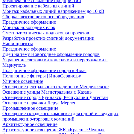
Комплексное снабжение предприятий
Проектирование кабельных линий
Монтаж кабельных линий напряжением до 10 кВ
Сборка электрощитового оборудования
Праздничное оформление
Монтаж новогодних елок
Сметно-техническая подготовка проектов
Разработка проектно-сметной документации
Наши проекты
Праздничное оформление
Идеи на тему Новогоднее оформление городов
Украшение световыми консолями и перетяжками г.
Мариуполь
Праздничное оформление города к 9 мая
Полигонные фигуры | ИновСервис.ру
Уличное освещение
Освещение центрального стадиона в Менделеевске
Освещение улицы Магистральная г. Казань
Освещение города Буйнакск, Республики Дагестан
Освещение парковки Леруа Мерлен
Промышленное освещение
Освещение складского комплекса для одной из ведущих
промышленно-торговых компаний.
Архитектурное освещение
Архитектурное освещение ЖК «Красные Челны»