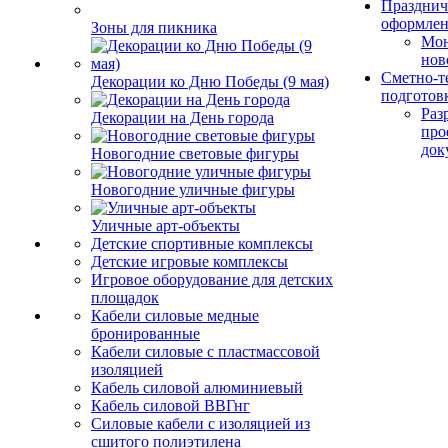
Празднич
оформле
Зоны для пикника
Мо
нов
Сметно-т
Декорации ко Дню Победы (9 мая)
подготов
Раз
Декорации на День города
про
док
Новогодние световые фигуры
Новогодние уличные фигуры
Уличные арт-объекты
Детские спортивные комплексы
Детские игровые комплексы
Игровое оборудование для детских
площадок
Кабели силовые медные
бронированные
Кабели силовые с пластмассовой
изоляцией
Кабель силовой алюминиевый
Кабель силовой ВВГнг
Силовые кабели с изоляцией из
сшитого полиэтилена