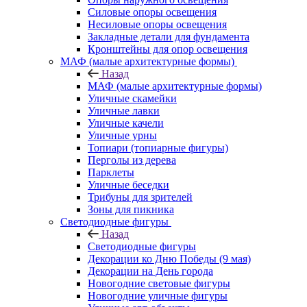
Силовые опоры освещения
Несиловые опоры освещения
Закладные детали для фундамента
Кронштейны для опор освещения
МАФ (малые архитектурные формы)
Назад
МАФ (малые архитектурные формы)
Уличные скамейки
Уличные лавки
Уличные качели
Уличные урны
Топиари (топиарные фигуры)
Перголы из дерева
Парклеты
Уличные беседки
Трибуны для зрителей
Зоны для пикника
Светодиодные фигуры
Назад
Светодиодные фигуры
Декорации ко Дню Победы (9 мая)
Декорации на День города
Новогодние световые фигуры
Новогодние уличные фигуры