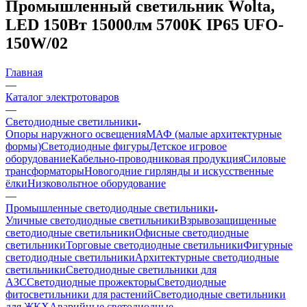
Промышленный светильник Wolta,
LED 150Вт 15000лм 5700K IP65 UFO-
150W/02
Главная
—
Каталог электротоваров
—
Светодиодные светильники
Опоры наружного освещения
МАФ (малые архитектурные
формы)
Светодиодные фигуры
Детское игровое
оборудование
Кабельно-проводниковая продукция
Силовые
трансформаторы
Новогодние гирлянды и искусственные
ёлки
Низковольтное оборудование
—
Промышленные светодиодные светильники
Уличные светодиодные светильники
Взрывозащищенные
светодиодные светильники
Офисные светодиодные
светильники
Торговые светодиодные светильники
Фигурные
светодиодные светильники
Архитектурные светодиодные
светильники
Светодиодные светильники для
АЗС
Светодиодные прожекторы
Светодиодные
фитосветильники для растений
Светодиодные светильники
для ЖКХ
Аварийные светодиодные