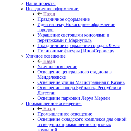
Наши проекты
Праздничное оформление
Назад
Праздничное оформление
Идеи на тему Новогоднее оформление
городов
Украшение световыми консолями и
перетяжками г. Мариуполь
Праздничное оформление города к 9 мая
Полигонные фигуры | ИновСервис.ру
Уличное освещение
Назад
Уличное освещение
Освещение центрального стадиона в
Менделеевске
Освещение улицы Магистральная г. Казань
Освещение города Буйнакск, Республики
Дагестан
Освещение парковки Леруа Мерлен
Промышленное освещение
Назад
Промышленное освещение
Освещение складского комплекса для одной
из ведущих промышленно-торговых
компаний.