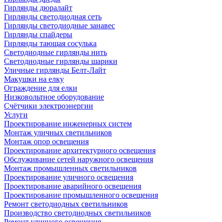
Гирлянды дюралайт
Гирлянды светодиодная сеть
Гирлянды светодиодные занавес
Гирлянды спайдеры
Гирлянды тающая сосулька
Светодиодные гирлянды нить
Светодиодные гирлянды шарики
Уличные гирлянды Белт-Лайт
Макушки на елку
Ограждение для елки
Низковольтное оборудование
Счётчики электроэнергии
Услуги
Проектирование инженерных систем
Монтаж уличных светильников
Монтаж опор освещения
Проектирование архитектурного освещения
Обслуживание сетей наружного освещения
Монтаж промышленных светильников
Проектирование уличного освещения
Проектирование аварийного освещения
Проектирование промышленного освещения
Ремонт светодиодных светильников
Производство светодиодных светильников
Ремонт уличного освещения