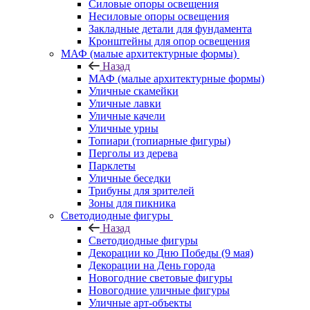
Силовые опоры освещения
Несиловые опоры освещения
Закладные детали для фундамента
Кронштейны для опор освещения
МАФ (малые архитектурные формы)
Назад
МАФ (малые архитектурные формы)
Уличные скамейки
Уличные лавки
Уличные качели
Уличные урны
Топиари (топиарные фигуры)
Перголы из дерева
Парклеты
Уличные беседки
Трибуны для зрителей
Зоны для пикника
Светодиодные фигуры
Назад
Светодиодные фигуры
Декорации ко Дню Победы (9 мая)
Декорации на День города
Новогодние световые фигуры
Новогодние уличные фигуры
Уличные арт-объекты