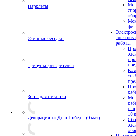
Мо
Парклеты
спо
обо
Мон
фиг
Электрос
электром
Уличные беседки
работы
Про
эле
пр
пре
Трибуны для зрителей
Ком
сна
пре
Про
каб
Зоны для пикника
Мо
каб
нап
10 
Декорации ко Дню Победы (9 мая)
Сбо
эле
обо
Празднич