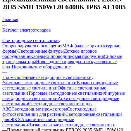
2835 SMD 150W120 6400K IP65 AL1005
Главная
—
Каталог электротоваров
—
Светодиодные светильники
Опоры наружного освещения
МАФ (малые архитектурные
формы)
Светодиодные фигуры
Детское игровое
оборудование
Кабельно-проводниковая продукция
Силовые
трансформаторы
Новогодние гирлянды и искусственные
ёлки
Низковольтное оборудование
—
Промышленные светодиодные светильники
Уличные светодиодные светильники
Взрывозащищенные
светодиодные светильники
Офисные светодиодные
светильники
Торговые светодиодные светильники
Фигурные
светодиодные светильники
Архитектурные светодиодные
светильники
Светодиодные светильники для
АЗС
Светодиодные прожекторы
Светодиодные
фитосветильники для растений
Светодиодные светильники
для ЖКХ
Аварийные светодиодные
светильники
Низковольтные светодиодные светильники
—
Промышленный светильник FERON 2835 SMD 150W120