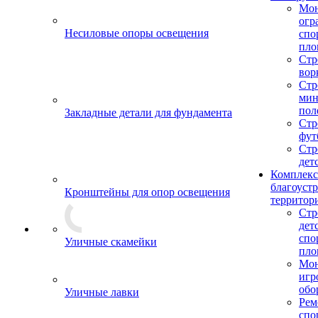
Мо
огр
Несиловые опоры освещения
спо
пло
Стр
вор
Стр
мин
пол
Закладные детали для фундамента
Стр
фут
Стр
дет
Комплекс
благоуст
Кронштейны для опор освещения
территор
Стр
дет
спо
Уличные скамейки
пло
Мон
игр
обо
Уличные лавки
Рем
спо