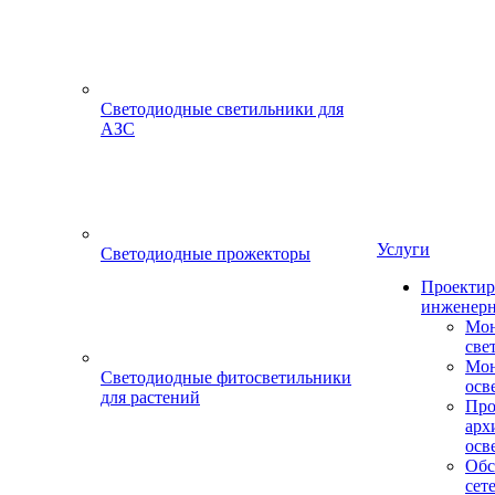
Светодиодные светильники для
АЗС
Услуги
Светодиодные прожекторы
Проектир
инженерн
Мон
све
Мон
Светодиодные фитосветильники
осв
для растений
Про
арх
осв
Обс
сет