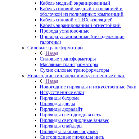
Кабель медный экранированный
Кабель силовой медный с изоляцией и
оболочкой из полимерных композиций
Кабель силовой с ПВХ изоляцией
Кабель экранированный огнестойкий
Провода установочные
Провода установочные (не содержащие
галогены)
Силовые трансформаторы
Назад
Силовые трансформаторы
Масляные трансформаторы
Сухие силовые трансформаторы
Новогодние гирлянды и искусственные ёлки
Назад
Новогодние гирлянды и искусственные ёлки
Искусственные ёлки
Гирлянды бахрома
Гирлянды дреды
Гирлянды дюралайт
Гирлянды светодиодная сеть
Гирлянды светодиодные занавес
Гирлянды спайдеры
Гирлянды тающая сосулька
Светодиодные гирлянды нить