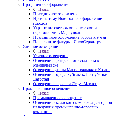
Праздничное оформление
Назад
Праздничное оформление
Идеи на тему Новогоднее оформление
городов
Украшение световыми консолями и
перетяжками г. Мариуполь
Праздничное оформление города к 9 мая
Полигонные фигуры | ИновСервис.ру
Уличное освещение
Назад
Уличное освещение
Освещение центрального стадиона в
Менделеевске
Освещение улицы Магистральная г. Казань
Освещение города Буйнакск, Республики
Дагестан
Освещение парковки Леруа Мерлен
Промышленное освещение
Назад
Промышленное освещение
Освещение складского комплекса для одной
из ведущих промышленно-торговых
компаний.