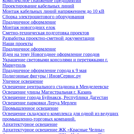
Комплексное снабжение предприятий
Проектирование кабельных линий
Монтаж кабельных линий напряжением до 10 кВ
Сборка электрощитового оборудования
Праздничное оформление
Монтаж новогодних елок
Сметно-техническая подготовка проектов
Разработка проектно-сметной документации
Наши проекты
Праздничное оформление
Идеи на тему Новогоднее оформление городов
Украшение световыми консолями и перетяжками г.
Мариуполь
Праздничное оформление города к 9 мая
Полигонные фигуры | ИновСервис.ру
Уличное освещение
Освещение центрального стадиона в Менделеевске
Освещение улицы Магистральная г. Казань
Освещение города Буйнакск, Республики Дагестан
Освещение парковки Леруа Мерлен
Промышленное освещение
Освещение складского комплекса для одной из ведущих
промышленно-торговых компаний.
Архитектурное освещение
Архитектурное освещение ЖК «Красные Челны»