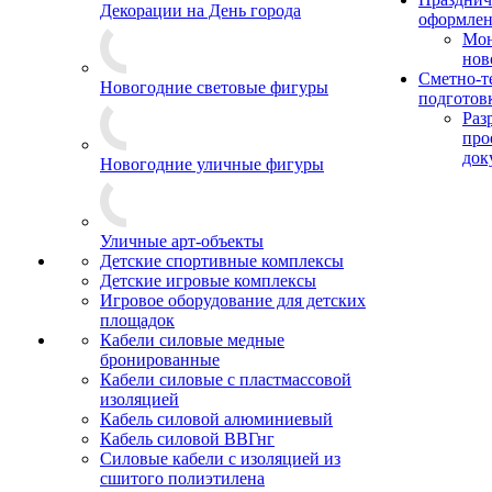
Декорации на День города
оформле
Мо
нов
Сметно-т
Новогодние световые фигуры
подготов
Раз
про
док
Новогодние уличные фигуры
Уличные арт-объекты
Детские спортивные комплексы
Детские игровые комплексы
Игровое оборудование для детских
площадок
Кабели силовые медные
бронированные
Кабели силовые с пластмассовой
изоляцией
Кабель силовой алюминиевый
Кабель силовой ВВГнг
Силовые кабели с изоляцией из
сшитого полиэтилена