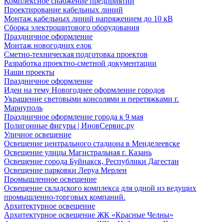
Комплексное снабжение предприятий
Проектирование кабельных линий
Монтаж кабельных линий напряжением до 10 кВ
Сборка электрощитового оборудования
Праздничное оформление
Монтаж новогодних елок
Сметно-техническая подготовка проектов
Разработка проектно-сметной документации
Наши проекты
Праздничное оформление
Идеи на тему Новогоднее оформление городов
Украшение световыми консолями и перетяжками г.
Мариуполь
Праздничное оформление города к 9 мая
Полигонные фигуры | ИновСервис.ру
Уличное освещение
Освещение центрального стадиона в Менделеевске
Освещение улицы Магистральная г. Казань
Освещение города Буйнакск, Республики Дагестан
Освещение парковки Леруа Мерлен
Промышленное освещение
Освещение складского комплекса для одной из ведущих
промышленно-торговых компаний.
Архитектурное освещение
Архитектурное освещение ЖК «Красные Челны»