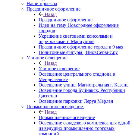
Наши проекты
Праздничное оформление
Назад
Праздничное оформление
Идеи на тему Новогоднее оформление
городов
Украшение световыми консолями и
перетяжками г. Мариуполь
Праздничное оформление города к 9 мая
Полигонные фигуры | ИновСервис.ру
Уличное освещение
Назад
Уличное освещение
Освещение центрального стадиона в
Менделеевске
Освещение улицы Магистральная г. Казань
Освещение города Буйнакск, Республики
Дагестан
Освещение парковки Леруа Мерлен
Промышленное освещение
Назад
Промышленное освещение
Освещение складского комплекса для одной
из ведущих промышленно-торговых
компаний.