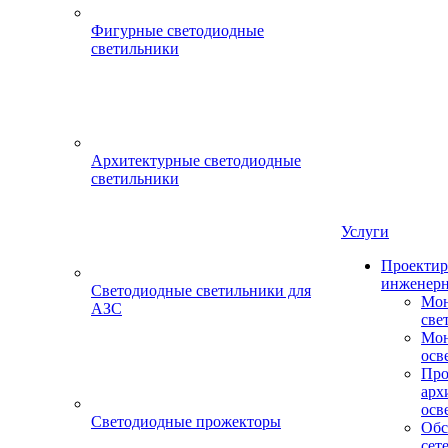
Фигурные светодиодные
светильники
Архитектурные светодиодные
светильники
Услуги
Проектир
инженерн
Светодиодные светильники для
Мон
АЗС
све
Мон
осв
Про
арх
осв
Светодиодные прожекторы
Обс
сет