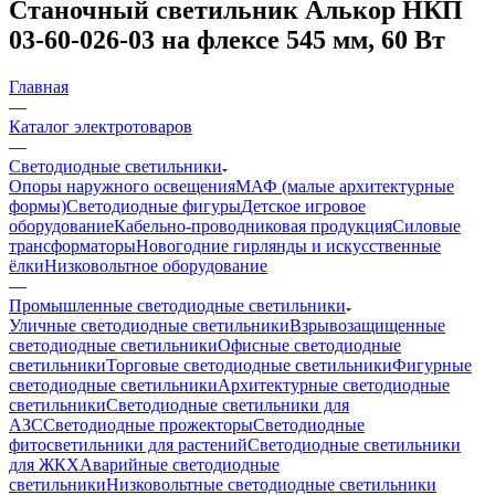
Станочный светильник Алькор НКП
03-60-026-03 на флексе 545 мм, 60 Вт
Главная
—
Каталог электротоваров
—
Светодиодные светильники
Опоры наружного освещения
МАФ (малые архитектурные
формы)
Светодиодные фигуры
Детское игровое
оборудование
Кабельно-проводниковая продукция
Силовые
трансформаторы
Новогодние гирлянды и искусственные
ёлки
Низковольтное оборудование
—
Промышленные светодиодные светильники
Уличные светодиодные светильники
Взрывозащищенные
светодиодные светильники
Офисные светодиодные
светильники
Торговые светодиодные светильники
Фигурные
светодиодные светильники
Архитектурные светодиодные
светильники
Светодиодные светильники для
АЗС
Светодиодные прожекторы
Светодиодные
фитосветильники для растений
Светодиодные светильники
для ЖКХ
Аварийные светодиодные
светильники
Низковольтные светодиодные светильники