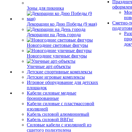
Празднич
оформле
Зоны для пикника
Мо
нов
Сметно-т
Декорации ко Дню Победы (9 мая)
подготов
Раз
Декорации на День города
про
док
Новогодние световые фигуры
Новогодние уличные фигуры
Уличные арт-объекты
Детские спортивные комплексы
Детские игровые комплексы
Игровое оборудование для детских
площадок
Кабели силовые медные
бронированные
Кабели силовые с пластмассовой
изоляцией
Кабель силовой алюминиевый
Кабель силовой ВВГнг
Силовые кабели с изоляцией из
сшитого полиэтилена