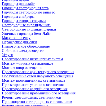
Гирлянды дюралайт
Гирлянды светодиодная сеть
Гирлянды светодиодные занавес
Гирлянды спайдеры
Гирлянды тающая сосулька
Светодиодные гирлянды нить
Светодиодные гирлянды шарики
Уличные гирлянды Белт-Лайт
Макушки на елку
Ограждение для елки
Низковольтное оборудование
Счётчики электроэнергии
Услуги
Проектирование инженерных систем
Монтаж уличных светильников
Монтаж опор освещения
Проектирование архитектурного освещения
Обслуживание сетей наружного освещения
Монтаж промышленных светильников
Проектирование уличного освещения
Проектирование аварийного освещения
Проектирование промышленного освещения
Ремонт светодиодных светильников
Производство светодиодных светильников
Ремонт уличного освещения