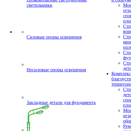
светильники
Мо
огр
спо
пло
Стр
вор
Стр
Силовые опоры освещения
мин
пол
Стр
фут
Стр
дет
Несиловые опоры освещения
Комплекс
благоуст
территор
Стр
дет
спо
Закладные детали для фундамента
пло
Мон
игр
обо
Рем