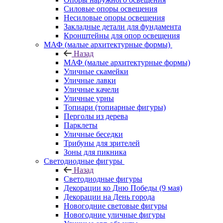
Силовые опоры освещения
Несиловые опоры освещения
Закладные детали для фундамента
Кронштейны для опор освещения
МАФ (малые архитектурные формы)
Назад
МАФ (малые архитектурные формы)
Уличные скамейки
Уличные лавки
Уличные качели
Уличные урны
Топиари (топиарные фигуры)
Перголы из дерева
Парклеты
Уличные беседки
Трибуны для зрителей
Зоны для пикника
Светодиодные фигуры
Назад
Светодиодные фигуры
Декорации ко Дню Победы (9 мая)
Декорации на День города
Новогодние световые фигуры
Новогодние уличные фигуры