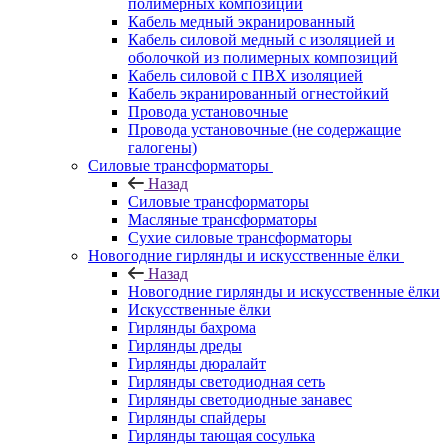
полимерных композиций
Кабель медный экранированный
Кабель силовой медный с изоляцией и
оболочкой из полимерных композиций
Кабель силовой с ПВХ изоляцией
Кабель экранированный огнестойкий
Провода установочные
Провода установочные (не содержащие
галогены)
Силовые трансформаторы
Назад
Силовые трансформаторы
Масляные трансформаторы
Сухие силовые трансформаторы
Новогодние гирлянды и искусственные ёлки
Назад
Новогодние гирлянды и искусственные ёлки
Искусственные ёлки
Гирлянды бахрома
Гирлянды дреды
Гирлянды дюралайт
Гирлянды светодиодная сеть
Гирлянды светодиодные занавес
Гирлянды спайдеры
Гирлянды тающая сосулька