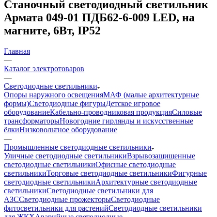
Станочный светодиодный светильник
Армата 049-01 ПДБ62-6-009 LED, на
магните, 6Вт, IP52
Главная
—
Каталог электротоваров
—
Светодиодные светильники
Опоры наружного освещения
МАФ (малые архитектурные
формы)
Светодиодные фигуры
Детское игровое
оборудование
Кабельно-проводниковая продукция
Силовые
трансформаторы
Новогодние гирлянды и искусственные
ёлки
Низковольтное оборудование
—
Промышленные светодиодные светильники
Уличные светодиодные светильники
Взрывозащищенные
светодиодные светильники
Офисные светодиодные
светильники
Торговые светодиодные светильники
Фигурные
светодиодные светильники
Архитектурные светодиодные
светильники
Светодиодные светильники для
АЗС
Светодиодные прожекторы
Светодиодные
фитосветильники для растений
Светодиодные светильники
для ЖКХ
Аварийные светодиодные