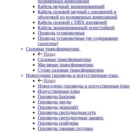
полимерных композиций
Кабель медный экранированный
Кабель силовой медный с изоляцией и
оболочкой из полимерных композиций
Кабель силовой с ПВХ изоляцией
Кабель экранированный огнестойкий
Провода установочные
Провода установочные (не содержащие
галогены)
Силовые трансформаторы
Назад
Силовые трансформаторы
Масляные трансформаторы
Сухие силовые трансформаторы
Новогодние гирлянды и искусственные ёлки
Назад
Новогодние гирлянды и искусственные ёлки
Искусственные ёлки
Гирлянды бахрома
Гирлянды дреды
Гирлянды дюралайт
Гирлянды светодиодная сеть
Гирлянды светодиодные занавес
Гирлянды спайдеры
Гирлянды тающая сосулька