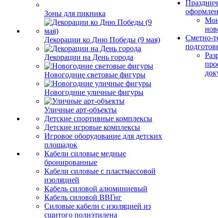
Празднич
оформле
Зоны для пикника
Мо
нов
Сметно-т
Декорации ко Дню Победы (9 мая)
подготов
Раз
Декорации на День города
про
док
Новогодние световые фигуры
Новогодние уличные фигуры
Уличные арт-объекты
Детские спортивные комплексы
Детские игровые комплексы
Игровое оборудование для детских
площадок
Кабели силовые медные
бронированные
Кабели силовые с пластмассовой
изоляцией
Кабель силовой алюминиевый
Кабель силовой ВВГнг
Силовые кабели с изоляцией из
сшитого полиэтилена