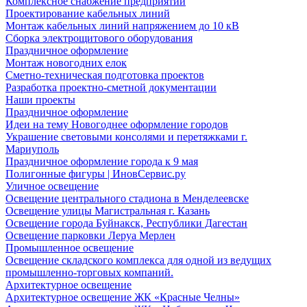
Комплексное снабжение предприятий
Проектирование кабельных линий
Монтаж кабельных линий напряжением до 10 кВ
Сборка электрощитового оборудования
Праздничное оформление
Монтаж новогодних елок
Сметно-техническая подготовка проектов
Разработка проектно-сметной документации
Наши проекты
Праздничное оформление
Идеи на тему Новогоднее оформление городов
Украшение световыми консолями и перетяжками г.
Мариуполь
Праздничное оформление города к 9 мая
Полигонные фигуры | ИновСервис.ру
Уличное освещение
Освещение центрального стадиона в Менделеевске
Освещение улицы Магистральная г. Казань
Освещение города Буйнакск, Республики Дагестан
Освещение парковки Леруа Мерлен
Промышленное освещение
Освещение складского комплекса для одной из ведущих
промышленно-торговых компаний.
Архитектурное освещение
Архитектурное освещение ЖК «Красные Челны»