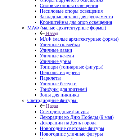
Силовые опоры освещения
Несиловые опоры освещения
Закладные детали для фундамента
Кронштейны для опор освещения
МАФ (малые архитектурные формы)
Назад
МАФ (малые архитектурные формы)
Уличные скамейки
Уличные лавки
Уличные качели
Уличные урны
Топиари (топиарные фигуры)
Перголы из дерева
Парклеты
Уличные беседки
Трибуны для зрителей
Зоны для пикника
Светодиодные фигуры
Назад
Светодиодные фигуры
Декорации ко Дню Победы (9 мая)
Декорации на День города
Новогодние световые фигуры
Новогодние уличные фигуры