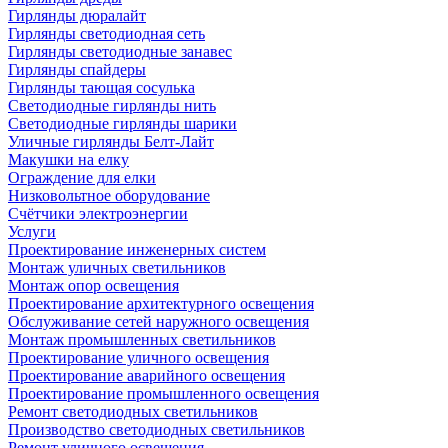
Гирлянды дюралайт
Гирлянды светодиодная сеть
Гирлянды светодиодные занавес
Гирлянды спайдеры
Гирлянды тающая сосулька
Светодиодные гирлянды нить
Светодиодные гирлянды шарики
Уличные гирлянды Белт-Лайт
Макушки на елку
Ограждение для елки
Низковольтное оборудование
Счётчики электроэнергии
Услуги
Проектирование инженерных систем
Монтаж уличных светильников
Монтаж опор освещения
Проектирование архитектурного освещения
Обслуживание сетей наружного освещения
Монтаж промышленных светильников
Проектирование уличного освещения
Проектирование аварийного освещения
Проектирование промышленного освещения
Ремонт светодиодных светильников
Производство светодиодных светильников
Ремонт уличного освещения