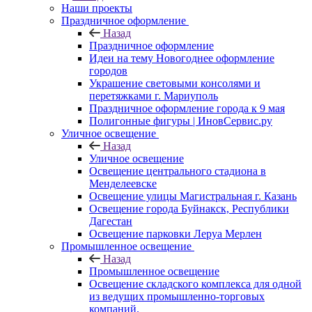
Наши проекты
Праздничное оформление
Назад
Праздничное оформление
Идеи на тему Новогоднее оформление
городов
Украшение световыми консолями и
перетяжками г. Мариуполь
Праздничное оформление города к 9 мая
Полигонные фигуры | ИновСервис.ру
Уличное освещение
Назад
Уличное освещение
Освещение центрального стадиона в
Менделеевске
Освещение улицы Магистральная г. Казань
Освещение города Буйнакск, Республики
Дагестан
Освещение парковки Леруа Мерлен
Промышленное освещение
Назад
Промышленное освещение
Освещение складского комплекса для одной
из ведущих промышленно-торговых
компаний.