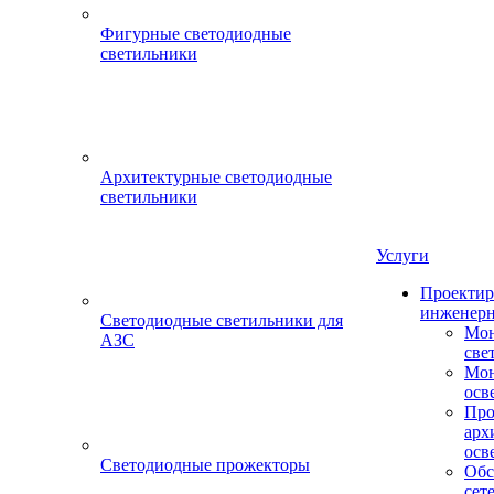
Фигурные светодиодные
светильники
Архитектурные светодиодные
светильники
Услуги
Проектир
инженерн
Светодиодные светильники для
Мон
АЗС
све
Мон
осв
Про
арх
осв
Светодиодные прожекторы
Обс
сет