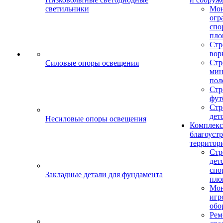
светильники
Мо
огр
спо
пло
Стр
вор
Стр
Силовые опоры освещения
мин
пол
Стр
фут
Стр
дет
Несиловые опоры освещения
Комплекс
благоуст
территор
Стр
дет
спо
Закладные детали для фундамента
пло
Мон
игр
обо
Рем