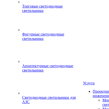
Торговые светодиодные
светильники
Фигурные светодиодные
светильники
Архитектурные светодиодные
светильники
Услуги
Проектир
инженерн
Светодиодные светильники для
Мон
АЗС
све
Мон