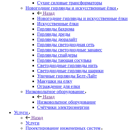
Сухие силовые трансформаторы
Новогодние гирлянды и искусственные ёлки
Назад
Новогодние гирлянды и искусственные ёлки
Искусственные ёлки
Гирлянды бахрома
Гирлянды дреды
Гирлянды дюралайт
Гирлянды светодиодная сеть
Гирлянды светодиодные занавес
Гирлянды спайдеры
Гирлянды тающая сосулька
Светодиодные гирлянды нить
Светодиодные гирлянды шарики
Уличные гирлянды Белт-Лайт
Макушки на елку
Ограждение для елки
Низковольтное оборудование
Назад
Низковольтное оборудование
Счётчики электроэнергии
Услуги
Назад
Услуги
Проектирование инженерных систем