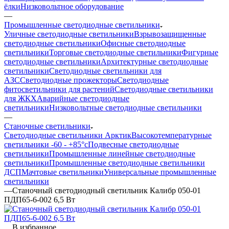
ёлки
Низковольтное оборудование
—
Промышленные светодиодные светильники
Уличные светодиодные светильники
Взрывозащищенные
светодиодные светильники
Офисные светодиодные
светильники
Торговые светодиодные светильники
Фигурные
светодиодные светильники
Архитектурные светодиодные
светильники
Светодиодные светильники для
АЗС
Светодиодные прожекторы
Светодиодные
фитосветильники для растений
Светодиодные светильники
для ЖКХ
Аварийные светодиодные
светильники
Низковольтные светодиодные светильники
—
Станочные светильники
Светодиодные светильники Арктик
Высокотемпературные
светильники -60 - +85°с
Подвесные светодиодные
светильники
Промышленные линейные светодиодные
светильники
Промышленные светодиодные светильники
ДСП
Мачтовые светильники
Универсальные промышленные
светильники
—
Станочный светодиодный светильник Калибр 050-01
ПДП65-6-002 6,5 Вт
В избранное