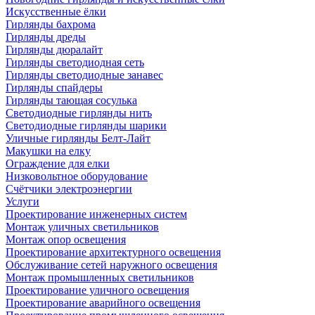
Искусственные ёлки
Гирлянды бахрома
Гирлянды дреды
Гирлянды дюралайт
Гирлянды светодиодная сеть
Гирлянды светодиодные занавес
Гирлянды спайдеры
Гирлянды тающая сосулька
Светодиодные гирлянды нить
Светодиодные гирлянды шарики
Уличные гирлянды Белт-Лайт
Макушки на елку
Ограждение для елки
Низковольтное оборудование
Счётчики электроэнергии
Услуги
Проектирование инженерных систем
Монтаж уличных светильников
Монтаж опор освещения
Проектирование архитектурного освещения
Обслуживание сетей наружного освещения
Монтаж промышленных светильников
Проектирование уличного освещения
Проектирование аварийного освещения