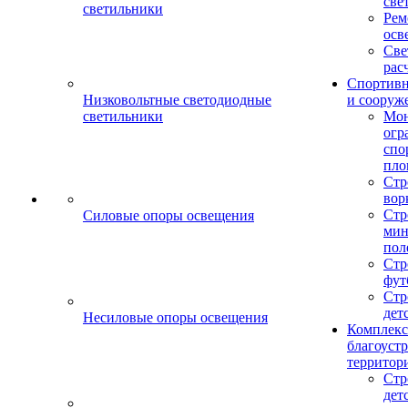
све
светильники
Рем
осв
Све
рас
Спортив
Низковольтные светодиодные
и сооруж
светильники
Мо
огр
спо
пло
Стр
вор
Стр
Силовые опоры освещения
мин
пол
Стр
фут
Стр
дет
Несиловые опоры освещения
Комплекс
благоуст
территор
Стр
дет