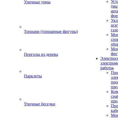
Уст
Уличные урны
(ма
арх
фор
Укл
иск
газ
Топиари (топиарные фигуры)
Мо
спо
обо
Мон
фиг
Перголы из дерева
Электрос
электром
работы
Про
Парклеты
эле
пр
пре
Ком
сна
пре
Уличные беседки
Про
каб
Мо