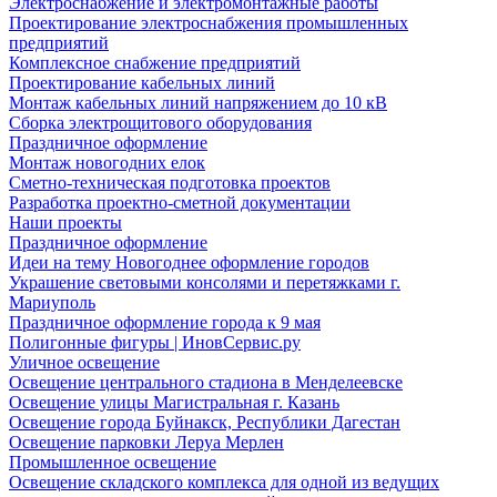
Электроснабжение и электромонтажные работы
Проектирование электроснабжения промышленных
предприятий
Комплексное снабжение предприятий
Проектирование кабельных линий
Монтаж кабельных линий напряжением до 10 кВ
Сборка электрощитового оборудования
Праздничное оформление
Монтаж новогодних елок
Сметно-техническая подготовка проектов
Разработка проектно-сметной документации
Наши проекты
Праздничное оформление
Идеи на тему Новогоднее оформление городов
Украшение световыми консолями и перетяжками г.
Мариуполь
Праздничное оформление города к 9 мая
Полигонные фигуры | ИновСервис.ру
Уличное освещение
Освещение центрального стадиона в Менделеевске
Освещение улицы Магистральная г. Казань
Освещение города Буйнакск, Республики Дагестан
Освещение парковки Леруа Мерлен
Промышленное освещение
Освещение складского комплекса для одной из ведущих