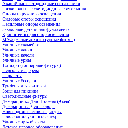
Аварийные светодиодные светильники
Низковольтные светодиодные светильники
Опоры наружного освещения
Силовые опоры освещения
Несиловые опоры освещения
Закладные детали для фундамента
Кронштейны для опор освещения
МАФ (малые архитектурные формы)
Уличные скамейки
Уличные лавки
Уличные качели
Уличные урны
Топиари (топиарные фигуры)
Перголы из дерева
Парклеты
Уличные беседки
Трибуны для зрителей
Зоны для пикника
Светодиодные фигуры
Декорации ко Дню Победы (9 мая)
Декорации на День города
Новогодние световые фигуры
Новогодние уличные фигуры
Уличные арт-объекты
Детское игровое оборудование