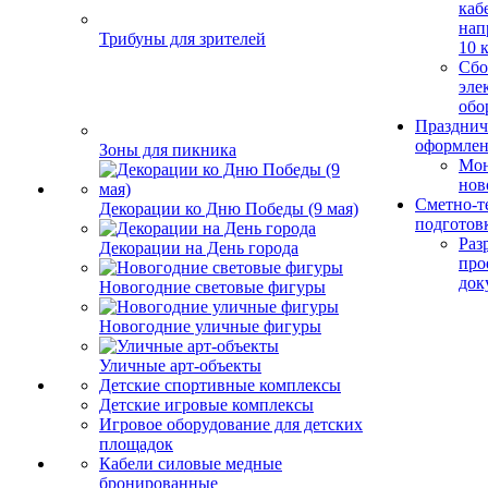
каб
нап
Трибуны для зрителей
10 
Сбо
эле
обо
Празднич
оформле
Зоны для пикника
Мо
нов
Сметно-т
Декорации ко Дню Победы (9 мая)
подготов
Раз
Декорации на День города
про
док
Новогодние световые фигуры
Новогодние уличные фигуры
Уличные арт-объекты
Детские спортивные комплексы
Детские игровые комплексы
Игровое оборудование для детских
площадок
Кабели силовые медные
бронированные