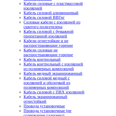
Кабели силовые с пластмассовой
изоляцией
Кабель силовой алюминиевый
Кабель силовой ВВГнг
Силовые кабели с изоляцией из
сшитого полиэтилена
Кабель силовой с бумажной
пропитанной изоляцией
Кабели огнестойкие и не
распространяющие горение
Кабели силовые не
распространяющие горение
Кабель контрольный
Кабель контрольный с изоляцией
из полимерных композиций
Кабель медный экранированный
Кабель силовой медный с
изоляцией и оболочкой из
полимерных композиций
Кабель силовой с ПВХ изоляцией
Кабель экранированный
огнестойкий
Провода установочные
Провода установочные (не
содержащие галогены)