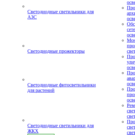
осв
Про
Светодиодные светильники для
арх
АЗС
осв
Обс
сет
осв
Мо
пр
Светодиодные прожекторы
све
Про
ули
осв
Про
ава
осв
Светодиодные фитосветильники
Про
для растений
про
осв
Рем
све
све
Про
Светодиодные светильники для
све
ЖКХ
све