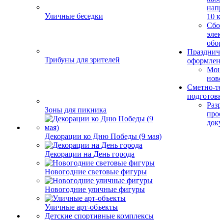
нап
Уличные беседки
10 
Сбо
эле
обо
Празднич
Трибуны для зрителей
оформле
Мо
нов
Сметно-т
подготов
Раз
Зоны для пикника
про
док
Декорации ко Дню Победы (9 мая)
Декорации на День города
Новогодние световые фигуры
Новогодние уличные фигуры
Уличные арт-объекты
Детские спортивные комплексы