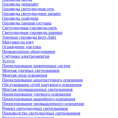
Гирлянды дюралайт
Гирлянды светодиодная сеть
Гирлянды светодиодные занавес
Гирлянды спайдеры
Гирлянды тающая сосулька
Светодиодные гирлянды нить
Светодиодные гирлянды шарики
Уличные гирлянды Белт-Лайт
Макушки на елку
Ограждение для елки
Низковольтное оборудование
Счётчики электроэнергии
Услуги
Проектирование инженерных систем
Монтаж уличных светильников
Монтаж опор освещения
Проектирование архитектурного освещения
Обслуживание сетей наружного освещения
Монтаж промышленных светильников
Проектирование уличного освещения
Проектирование аварийного освещения
Проектирование промышленного освещения
Ремонт светодиодных светильников
Производство светодиодных светильников
Ремонт уличного освещения