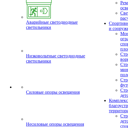
Рем
осв
Све
рас
Аварийные светодиодные
Спортив
светильники
и сооруж
Мо
огр
спо
пло
Стр
Низковольтные светодиодные
вор
светильники
Стр
мин
пол
Стр
фут
Стр
Силовые опоры освещения
дет
Комплекс
благоуст
территор
Стр
дет
Несиловые опоры освещения
спо