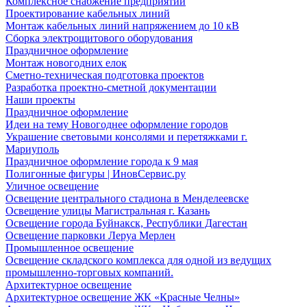
Комплексное снабжение предприятий
Проектирование кабельных линий
Монтаж кабельных линий напряжением до 10 кВ
Сборка электрощитового оборудования
Праздничное оформление
Монтаж новогодних елок
Сметно-техническая подготовка проектов
Разработка проектно-сметной документации
Наши проекты
Праздничное оформление
Идеи на тему Новогоднее оформление городов
Украшение световыми консолями и перетяжками г.
Мариуполь
Праздничное оформление города к 9 мая
Полигонные фигуры | ИновСервис.ру
Уличное освещение
Освещение центрального стадиона в Менделеевске
Освещение улицы Магистральная г. Казань
Освещение города Буйнакск, Республики Дагестан
Освещение парковки Леруа Мерлен
Промышленное освещение
Освещение складского комплекса для одной из ведущих
промышленно-торговых компаний.
Архитектурное освещение
Архитектурное освещение ЖК «Красные Челны»