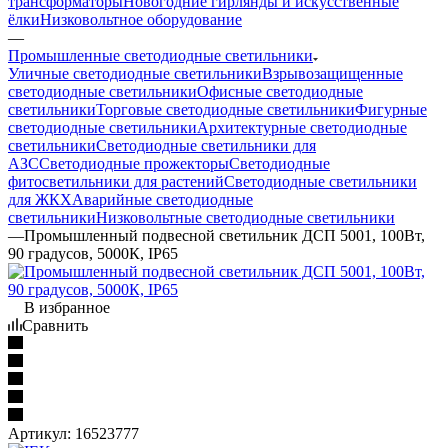
трансформаторы
Новогодние гирлянды и искусственные
ёлки
Низковольтное оборудование
—
Промышленные светодиодные светильники
Уличные светодиодные светильники
Взрывозащищенные
светодиодные светильники
Офисные светодиодные
светильники
Торговые светодиодные светильники
Фигурные
светодиодные светильники
Архитектурные светодиодные
светильники
Светодиодные светильники для
АЗС
Светодиодные прожекторы
Светодиодные
фитосветильники для растений
Светодиодные светильники
для ЖКХ
Аварийные светодиодные
светильники
Низковольтные светодиодные светильники
—
Промышленный подвесной светильник ДСП 5001, 100Вт,
90 градусов, 5000К, IP65
В избранное
Сравнить
Артикул:
16523777