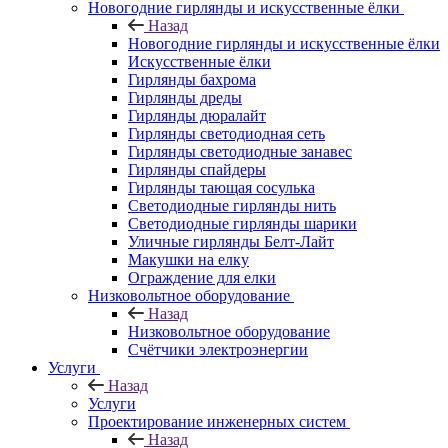
Новогодние гирлянды и искусственные ёлки
Назад
Новогодние гирлянды и искусственные ёлки
Искусственные ёлки
Гирлянды бахрома
Гирлянды дреды
Гирлянды дюралайт
Гирлянды светодиодная сеть
Гирлянды светодиодные занавес
Гирлянды спайдеры
Гирлянды тающая сосулька
Светодиодные гирлянды нить
Светодиодные гирлянды шарики
Уличные гирлянды Белт-Лайт
Макушки на елку
Ограждение для елки
Низковольтное оборудование
Назад
Низковольтное оборудование
Счётчики электроэнергии
Услуги
Назад
Услуги
Проектирование инженерных систем
Назад