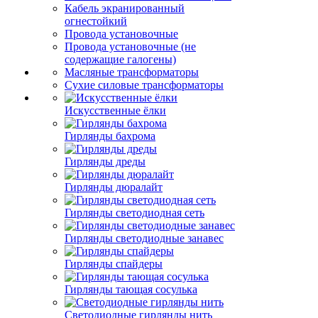
Кабель экранированный
огнестойкий
Провода установочные
Провода установочные (не
содержащие галогены)
Масляные трансформаторы
Сухие силовые трансформаторы
Искусственные ёлки
Гирлянды бахрома
Гирлянды дреды
Гирлянды дюралайт
Гирлянды светодиодная сеть
Гирлянды светодиодные занавес
Гирлянды спайдеры
Гирлянды тающая сосулька
Светодиодные гирлянды нить