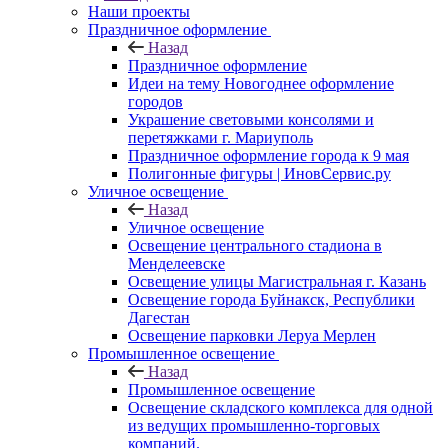
Наши проекты
Праздничное оформление
Назад
Праздничное оформление
Идеи на тему Новогоднее оформление
городов
Украшение световыми консолями и
перетяжками г. Мариуполь
Праздничное оформление города к 9 мая
Полигонные фигуры | ИновСервис.ру
Уличное освещение
Назад
Уличное освещение
Освещение центрального стадиона в
Менделеевске
Освещение улицы Магистральная г. Казань
Освещение города Буйнакск, Республики
Дагестан
Освещение парковки Леруа Мерлен
Промышленное освещение
Назад
Промышленное освещение
Освещение складского комплекса для одной
из ведущих промышленно-торговых
компаний.