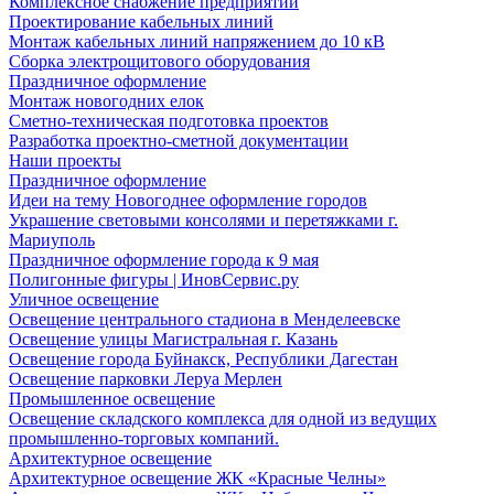
Комплексное снабжение предприятий
Проектирование кабельных линий
Монтаж кабельных линий напряжением до 10 кВ
Сборка электрощитового оборудования
Праздничное оформление
Монтаж новогодних елок
Сметно-техническая подготовка проектов
Разработка проектно-сметной документации
Наши проекты
Праздничное оформление
Идеи на тему Новогоднее оформление городов
Украшение световыми консолями и перетяжками г.
Мариуполь
Праздничное оформление города к 9 мая
Полигонные фигуры | ИновСервис.ру
Уличное освещение
Освещение центрального стадиона в Менделеевске
Освещение улицы Магистральная г. Казань
Освещение города Буйнакск, Республики Дагестан
Освещение парковки Леруа Мерлен
Промышленное освещение
Освещение складского комплекса для одной из ведущих
промышленно-торговых компаний.
Архитектурное освещение
Архитектурное освещение ЖК «Красные Челны»