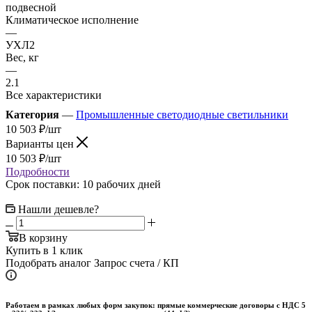
подвесной
Климатическое исполнение
—
УХЛ2
Вес, кг
—
2.1
Все характеристики
Категория
—
Промышленные светодиодные светильники
10 503
₽
/шт
Варианты цен
10 503
₽
/шт
Подробности
Срок поставки: 10 рабочих дней
Нашли дешевле?
В корзину
Купить в 1 клик
Подобрать аналог
Запрос счета / КП
Работаем в рамках любых форм закупок: прямые коммерческие договоры с НДС 5