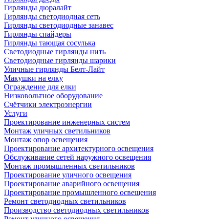
Гирлянды дюралайт
Гирлянды светодиодная сеть
Гирлянды светодиодные занавес
Гирлянды спайдеры
Гирлянды тающая сосулька
Светодиодные гирлянды нить
Светодиодные гирлянды шарики
Уличные гирлянды Белт-Лайт
Макушки на елку
Ограждение для елки
Низковольтное оборудование
Счётчики электроэнергии
Услуги
Проектирование инженерных систем
Монтаж уличных светильников
Монтаж опор освещения
Проектирование архитектурного освещения
Обслуживание сетей наружного освещения
Монтаж промышленных светильников
Проектирование уличного освещения
Проектирование аварийного освещения
Проектирование промышленного освещения
Ремонт светодиодных светильников
Производство светодиодных светильников
Ремонт уличного освещения