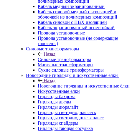
полимерных композиций
Кабель медный экранированный
Кабель силовой медный с изоляцией и
оболочкой из полимерных композиций
Кабель силовой с ПВХ изоляцией
Кабель экранированный огнестойкий
Провода установочные
Провода установочные (не содержащие
галогены)
Силовые трансформаторы
Назад
Силовые трансформаторы
Масляные трансформаторы
Сухие силовые трансформаторы
Новогодние гирлянды и искусственные ёлки
Назад
Новогодние гирлянды и искусственные ёлки
Искусственные ёлки
Гирлянды бахрома
Гирлянды дреды
Гирлянды дюралайт
Гирлянды светодиодная сеть
Гирлянды светодиодные занавес
Гирлянды спайдеры
Гирлянды тающая сосулька