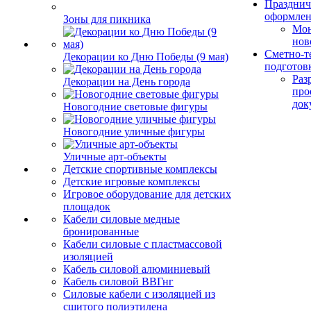
Празднич
оформле
Зоны для пикника
Мо
нов
Сметно-т
Декорации ко Дню Победы (9 мая)
подготов
Раз
Декорации на День города
про
док
Новогодние световые фигуры
Новогодние уличные фигуры
Уличные арт-объекты
Детские спортивные комплексы
Детские игровые комплексы
Игровое оборудование для детских
площадок
Кабели силовые медные
бронированные
Кабели силовые с пластмассовой
изоляцией
Кабель силовой алюминиевый
Кабель силовой ВВГнг
Силовые кабели с изоляцией из
сшитого полиэтилена