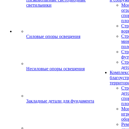
светильники
Мо
огр
спо
пло
Стр
вор
Стр
Силовые опоры освещения
мин
пол
Стр
фут
Стр
дет
Несиловые опоры освещения
Комплекс
благоуст
территор
Стр
дет
спо
Закладные детали для фундамента
пло
Мон
игр
обо
Рем