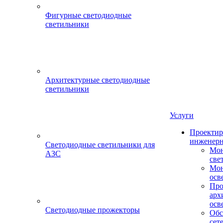
Фигурные светодиодные
светильники
Архитектурные светодиодные
светильники
Услуги
Проектир
инженерн
Светодиодные светильники для
Мон
АЗС
све
Мон
осв
Про
арх
осв
Светодиодные прожекторы
Обс
сет