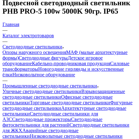
Подвесной светодиодный светильник
PHB PRO-5 100w 5000K 90гр. IP65
Главная
—
Каталог электротоваров
—
Светодиодные светильники
Опоры наружного освещения
МАФ (малые архитектурные
формы)
Светодиодные фигуры
Детское игровое
оборудование
Кабельно-проводниковая продукция
Силовые
трансформаторы
Новогодние гирлянды и искусственные
ёлки
Низковольтное оборудование
—
Промышленные светодиодные светильники
Уличные светодиодные светильники
Взрывозащищенные
светодиодные светильники
Офисные светодиодные
светильники
Торговые светодиодные светильники
Фигурные
светодиодные светильники
Архитектурные светодиодные
светильники
Светодиодные светильники для
АЗС
Светодиодные прожекторы
Светодиодные
фитосветильники для растений
Светодиодные светильники
для ЖКХ
Аварийные светодиодные
светильники
Низковольтные светодиодные светильники