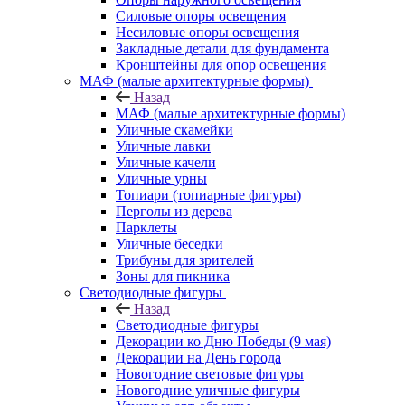
Силовые опоры освещения
Несиловые опоры освещения
Закладные детали для фундамента
Кронштейны для опор освещения
МАФ (малые архитектурные формы)
Назад
МАФ (малые архитектурные формы)
Уличные скамейки
Уличные лавки
Уличные качели
Уличные урны
Топиари (топиарные фигуры)
Перголы из дерева
Парклеты
Уличные беседки
Трибуны для зрителей
Зоны для пикника
Светодиодные фигуры
Назад
Светодиодные фигуры
Декорации ко Дню Победы (9 мая)
Декорации на День города
Новогодние световые фигуры
Новогодние уличные фигуры