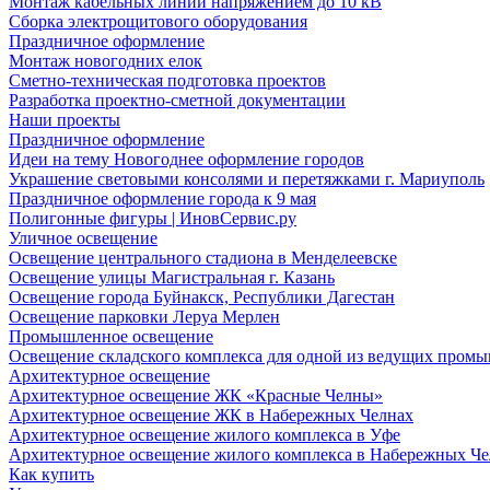
Монтаж кабельных линий напряжением до 10 кВ
Сборка электрощитового оборудования
Праздничное оформление
Монтаж новогодних елок
Сметно-техническая подготовка проектов
Разработка проектно-сметной документации
Наши проекты
Праздничное оформление
Идеи на тему Новогоднее оформление городов
Украшение световыми консолями и перетяжками г. Мариуполь
Праздничное оформление города к 9 мая
Полигонные фигуры | ИновСервис.ру
Уличное освещение
Освещение центрального стадиона в Менделеевске
Освещение улицы Магистральная г. Казань
Освещение города Буйнакск, Республики Дагестан
Освещение парковки Леруа Мерлен
Промышленное освещение
Освещение складского комплекса для одной из ведущих пром
Архитектурное освещение
Архитектурное освещение ЖК «Красные Челны»
Архитектурное освещение ЖК в Набережных Челнах
Архитектурное освещение жилого комплекса в Уфе
Архитектурное освещение жилого комплекса в Набережных Че
Как купить