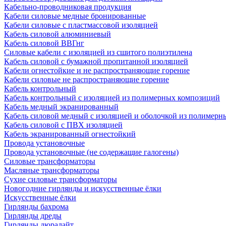
Кабельно-проводниковая продукция
Кабели силовые медные бронированные
Кабели силовые с пластмассовой изоляцией
Кабель силовой алюминиевый
Кабель силовой ВВГнг
Силовые кабели с изоляцией из сшитого полиэтилена
Кабель силовой с бумажной пропитанной изоляцией
Кабели огнестойкие и не распространяющие горение
Кабели силовые не распространяющие горение
Кабель контрольный
Кабель контрольный с изоляцией из полимерных композиций
Кабель медный экранированный
Кабель силовой медный с изоляцией и оболочкой из полимер
Кабель силовой с ПВХ изоляцией
Кабель экранированный огнестойкий
Провода установочные
Провода установочные (не содержащие галогены)
Силовые трансформаторы
Масляные трансформаторы
Сухие силовые трансформаторы
Новогодние гирлянды и искусственные ёлки
Искусственные ёлки
Гирлянды бахрома
Гирлянды дреды
Гирлянды дюралайт