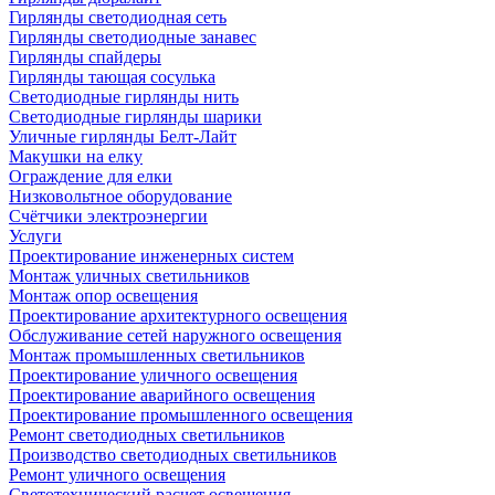
Гирлянды светодиодная сеть
Гирлянды светодиодные занавес
Гирлянды спайдеры
Гирлянды тающая сосулька
Светодиодные гирлянды нить
Светодиодные гирлянды шарики
Уличные гирлянды Белт-Лайт
Макушки на елку
Ограждение для елки
Низковольтное оборудование
Счётчики электроэнергии
Услуги
Проектирование инженерных систем
Монтаж уличных светильников
Монтаж опор освещения
Проектирование архитектурного освещения
Обслуживание сетей наружного освещения
Монтаж промышленных светильников
Проектирование уличного освещения
Проектирование аварийного освещения
Проектирование промышленного освещения
Ремонт светодиодных светильников
Производство светодиодных светильников
Ремонт уличного освещения
Светотехнический расчет освещения