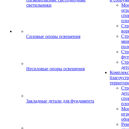
светильники
Мо
огр
спо
пло
Стр
вор
Стр
Силовые опоры освещения
мин
пол
Стр
фут
Стр
дет
Несиловые опоры освещения
Комплекс
благоуст
территор
Стр
дет
спо
Закладные детали для фундамента
пло
Мон
игр
обо
Рем