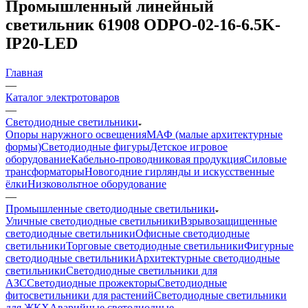
Промышленный линейный
светильник 61908 ODPO-02-16-6.5K-
IP20-LED
Главная
—
Каталог электротоваров
—
Светодиодные светильники
Опоры наружного освещения
МАФ (малые архитектурные
формы)
Светодиодные фигуры
Детское игровое
оборудование
Кабельно-проводниковая продукция
Силовые
трансформаторы
Новогодние гирлянды и искусственные
ёлки
Низковольтное оборудование
—
Промышленные светодиодные светильники
Уличные светодиодные светильники
Взрывозащищенные
светодиодные светильники
Офисные светодиодные
светильники
Торговые светодиодные светильники
Фигурные
светодиодные светильники
Архитектурные светодиодные
светильники
Светодиодные светильники для
АЗС
Светодиодные прожекторы
Светодиодные
фитосветильники для растений
Светодиодные светильники
для ЖКХ
Аварийные светодиодные