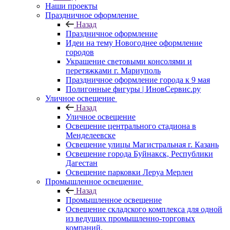
Наши проекты
Праздничное оформление
Назад
Праздничное оформление
Идеи на тему Новогоднее оформление
городов
Украшение световыми консолями и
перетяжками г. Мариуполь
Праздничное оформление города к 9 мая
Полигонные фигуры | ИновСервис.ру
Уличное освещение
Назад
Уличное освещение
Освещение центрального стадиона в
Менделеевске
Освещение улицы Магистральная г. Казань
Освещение города Буйнакск, Республики
Дагестан
Освещение парковки Леруа Мерлен
Промышленное освещение
Назад
Промышленное освещение
Освещение складского комплекса для одной
из ведущих промышленно-торговых
компаний.