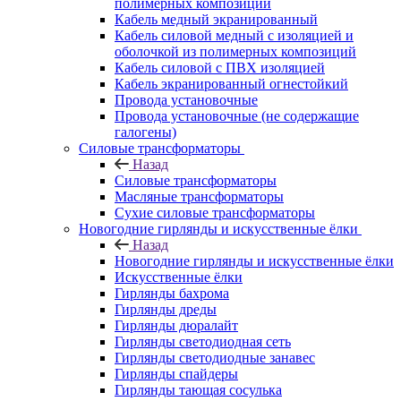
полимерных композиций
Кабель медный экранированный
Кабель силовой медный с изоляцией и
оболочкой из полимерных композиций
Кабель силовой с ПВХ изоляцией
Кабель экранированный огнестойкий
Провода установочные
Провода установочные (не содержащие
галогены)
Силовые трансформаторы
Назад
Силовые трансформаторы
Масляные трансформаторы
Сухие силовые трансформаторы
Новогодние гирлянды и искусственные ёлки
Назад
Новогодние гирлянды и искусственные ёлки
Искусственные ёлки
Гирлянды бахрома
Гирлянды дреды
Гирлянды дюралайт
Гирлянды светодиодная сеть
Гирлянды светодиодные занавес
Гирлянды спайдеры
Гирлянды тающая сосулька