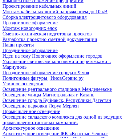
Комплексное снабжение предприятий
Проектирование кабельных линий
Монтаж кабельных линий напряжением до 10 кВ
Сборка электрощитового оборудования
Праздничное оформление
Монтаж новогодних елок
Сметно-техническая подготовка проектов
Разработка проектно-сметной документации
Наши проекты
Праздничное оформление
Идеи на тему Новогоднее оформление городов
Украшение световыми консолями и перетяжками г.
Мариуполь
Праздничное оформление города к 9 мая
Полигонные фигуры | ИновСервис.ру
Уличное освещение
Освещение центрального стадиона в Менделеевске
Освещение улицы Магистральная г. Казань
Освещение города Буйнакск, Республики Дагестан
Освещение парковки Леруа Мерлен
Промышленное освещение
Освещение складского комплекса для одной из ведущих
промышленно-торговых компаний.
Архитектурное освещение
Архитектурное освещение ЖК «Красные Челны»