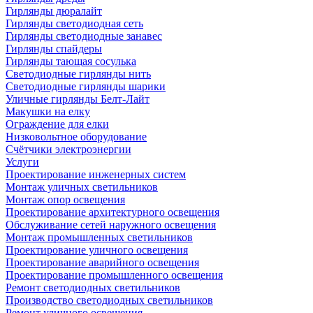
Гирлянды дюралайт
Гирлянды светодиодная сеть
Гирлянды светодиодные занавес
Гирлянды спайдеры
Гирлянды тающая сосулька
Светодиодные гирлянды нить
Светодиодные гирлянды шарики
Уличные гирлянды Белт-Лайт
Макушки на елку
Ограждение для елки
Низковольтное оборудование
Счётчики электроэнергии
Услуги
Проектирование инженерных систем
Монтаж уличных светильников
Монтаж опор освещения
Проектирование архитектурного освещения
Обслуживание сетей наружного освещения
Монтаж промышленных светильников
Проектирование уличного освещения
Проектирование аварийного освещения
Проектирование промышленного освещения
Ремонт светодиодных светильников
Производство светодиодных светильников
Ремонт уличного освещения