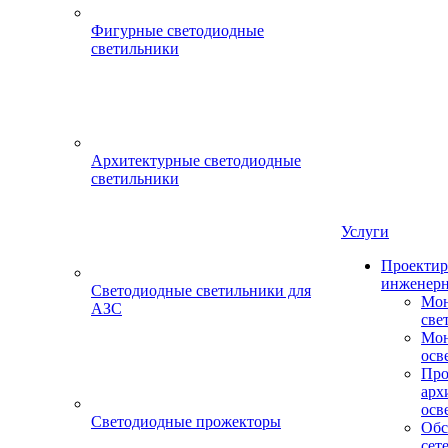
Фигурные светодиодные
светильники
Архитектурные светодиодные
светильники
Услуги
Проектир
инженерн
Светодиодные светильники для
Мон
АЗС
све
Мон
осв
Про
арх
осв
Светодиодные прожекторы
Обс
сет