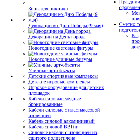
Празднич
оформле
Зоны для пикника
Мо
нов
Сметно-т
Декорации ко Дню Победы (9 мая)
подготов
Раз
Декорации на День города
про
док
Новогодние световые фигуры
Новогодние уличные фигуры
Уличные арт-объекты
Детские спортивные комплексы
Детские игровые комплексы
Игровое оборудование для детских
площадок
Кабели силовые медные
бронированные
Кабели силовые с пластмассовой
изоляцией
Кабель силовой алюминиевый
Кабель силовой ВВГнг
Силовые кабели с изоляцией из
сшитого полиэтилена