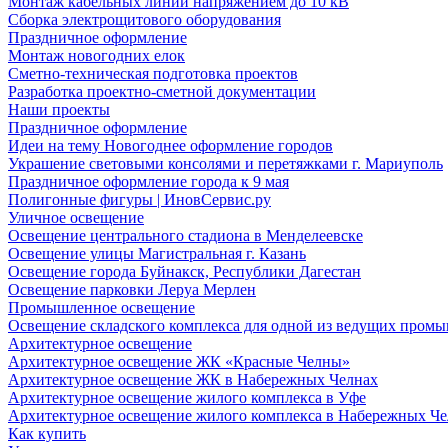
Монтаж кабельных линий напряжением до 10 кВ
Сборка электрощитового оборудования
Праздничное оформление
Монтаж новогодних елок
Сметно-техническая подготовка проектов
Разработка проектно-сметной документации
Наши проекты
Праздничное оформление
Идеи на тему Новогоднее оформление городов
Украшение световыми консолями и перетяжками г. Мариуполь
Праздничное оформление города к 9 мая
Полигонные фигуры | ИновСервис.ру
Уличное освещение
Освещение центрального стадиона в Менделеевске
Освещение улицы Магистральная г. Казань
Освещение города Буйнакск, Республики Дагестан
Освещение парковки Леруа Мерлен
Промышленное освещение
Освещение складского комплекса для одной из ведущих пром
Архитектурное освещение
Архитектурное освещение ЖК «Красные Челны»
Архитектурное освещение ЖК в Набережных Челнах
Архитектурное освещение жилого комплекса в Уфе
Архитектурное освещение жилого комплекса в Набережных Че
Как купить