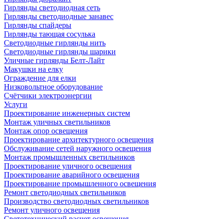
Гирлянды светодиодная сеть
Гирлянды светодиодные занавес
Гирлянды спайдеры
Гирлянды тающая сосулька
Светодиодные гирлянды нить
Светодиодные гирлянды шарики
Уличные гирлянды Белт-Лайт
Макушки на елку
Ограждение для елки
Низковольтное оборудование
Счётчики электроэнергии
Услуги
Проектирование инженерных систем
Монтаж уличных светильников
Монтаж опор освещения
Проектирование архитектурного освещения
Обслуживание сетей наружного освещения
Монтаж промышленных светильников
Проектирование уличного освещения
Проектирование аварийного освещения
Проектирование промышленного освещения
Ремонт светодиодных светильников
Производство светодиодных светильников
Ремонт уличного освещения
Светотехнический расчет освещения