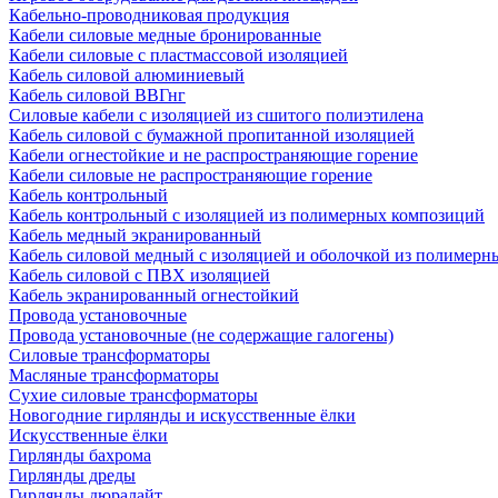
Кабельно-проводниковая продукция
Кабели силовые медные бронированные
Кабели силовые с пластмассовой изоляцией
Кабель силовой алюминиевый
Кабель силовой ВВГнг
Силовые кабели с изоляцией из сшитого полиэтилена
Кабель силовой с бумажной пропитанной изоляцией
Кабели огнестойкие и не распространяющие горение
Кабели силовые не распространяющие горение
Кабель контрольный
Кабель контрольный с изоляцией из полимерных композиций
Кабель медный экранированный
Кабель силовой медный с изоляцией и оболочкой из полимер
Кабель силовой с ПВХ изоляцией
Кабель экранированный огнестойкий
Провода установочные
Провода установочные (не содержащие галогены)
Силовые трансформаторы
Масляные трансформаторы
Сухие силовые трансформаторы
Новогодние гирлянды и искусственные ёлки
Искусственные ёлки
Гирлянды бахрома
Гирлянды дреды
Гирлянды дюралайт