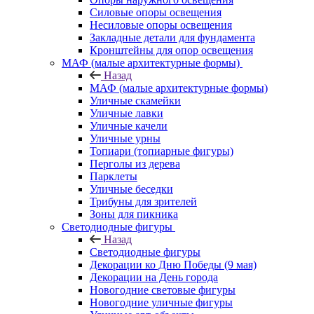
Силовые опоры освещения
Несиловые опоры освещения
Закладные детали для фундамента
Кронштейны для опор освещения
МАФ (малые архитектурные формы)
Назад
МАФ (малые архитектурные формы)
Уличные скамейки
Уличные лавки
Уличные качели
Уличные урны
Топиари (топиарные фигуры)
Перголы из дерева
Парклеты
Уличные беседки
Трибуны для зрителей
Зоны для пикника
Светодиодные фигуры
Назад
Светодиодные фигуры
Декорации ко Дню Победы (9 мая)
Декорации на День города
Новогодние световые фигуры
Новогодние уличные фигуры