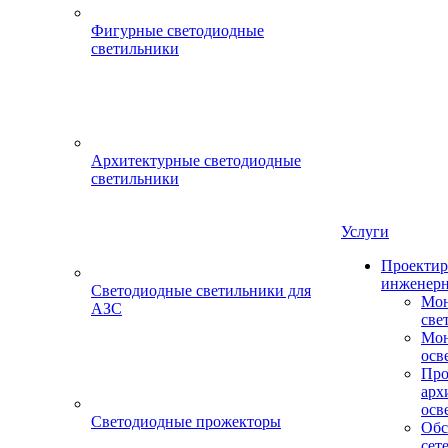
Фигурные светодиодные
светильники
Архитектурные светодиодные
светильники
Услуги
Проектир
инженерн
Светодиодные светильники для
Мон
АЗС
све
Мон
осв
Про
арх
осв
Светодиодные прожекторы
Обс
сет