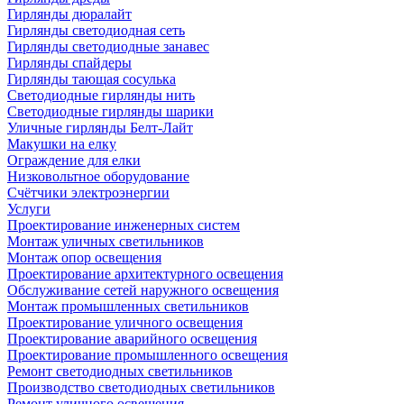
Гирлянды дюралайт
Гирлянды светодиодная сеть
Гирлянды светодиодные занавес
Гирлянды спайдеры
Гирлянды тающая сосулька
Светодиодные гирлянды нить
Светодиодные гирлянды шарики
Уличные гирлянды Белт-Лайт
Макушки на елку
Ограждение для елки
Низковольтное оборудование
Счётчики электроэнергии
Услуги
Проектирование инженерных систем
Монтаж уличных светильников
Монтаж опор освещения
Проектирование архитектурного освещения
Обслуживание сетей наружного освещения
Монтаж промышленных светильников
Проектирование уличного освещения
Проектирование аварийного освещения
Проектирование промышленного освещения
Ремонт светодиодных светильников
Производство светодиодных светильников
Ремонт уличного освещения