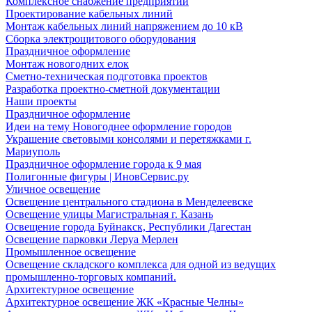
Комплексное снабжение предприятий
Проектирование кабельных линий
Монтаж кабельных линий напряжением до 10 кВ
Сборка электрощитового оборудования
Праздничное оформление
Монтаж новогодних елок
Сметно-техническая подготовка проектов
Разработка проектно-сметной документации
Наши проекты
Праздничное оформление
Идеи на тему Новогоднее оформление городов
Украшение световыми консолями и перетяжками г.
Мариуполь
Праздничное оформление города к 9 мая
Полигонные фигуры | ИновСервис.ру
Уличное освещение
Освещение центрального стадиона в Менделеевске
Освещение улицы Магистральная г. Казань
Освещение города Буйнакск, Республики Дагестан
Освещение парковки Леруа Мерлен
Промышленное освещение
Освещение складского комплекса для одной из ведущих
промышленно-торговых компаний.
Архитектурное освещение
Архитектурное освещение ЖК «Красные Челны»