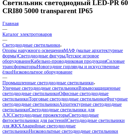
Светильник светодиодный LED-PR 60
CRI80 5000 transparent IP65
Главная
—
Каталог электротоваров
—
Светодиодные светильники
Опоры наружного освещения
МАФ (малые архитектурные
формы)
Светодиодные фигуры
Детское игровое
оборудование
Кабельно-проводниковая продукция
Силовые
трансформаторы
Новогодние гирлянды и искусственные
ёлки
Низковольтное оборудование
—
Промышленные светодиодные светильники
Уличные светодиодные светильники
Взрывозащищенные
светодиодные светильники
Офисные светодиодные
светильники
Торговые светодиодные светильники
Фигурные
светодиодные светильники
Архитектурные светодиодные
светильники
Светодиодные светильники для
АЗС
Светодиодные прожекторы
Светодиодные
фитосветильники для растений
Светодиодные светильники
для ЖКХ
Аварийные светодиодные
светильники
Низковольтные светодиодные светильники