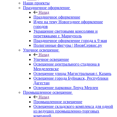
Наши проекты
Праздничное оформление
Назад
Праздничное оформление
Идеи на тему Новогоднее оформление
городов
Украшение световыми консолями и
перетяжками г. Мариуполь
Праздничное оформление города к 9 мая
Полигонные фигуры | ИновСервис.ру
Уличное освещение
Назад
Уличное освещение
Освещение центрального стадиона в
Менделеевске
Освещение улицы Магистральная г. Казань
Освещение города Буйнакск, Республики
Дагестан
Освещение парковки Леруа Мерлен
Промышленное освещение
Назад
Промышленное освещение
Освещение складского комплекса для одной
из ведущих промышленно-торговых
компаний.