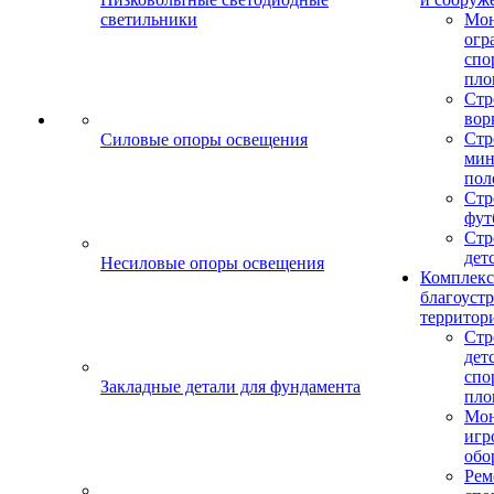
светильники
Мо
огр
спо
пло
Стр
вор
Стр
Силовые опоры освещения
мин
пол
Стр
фут
Стр
дет
Несиловые опоры освещения
Комплекс
благоуст
территор
Стр
дет
спо
Закладные детали для фундамента
пло
Мон
игр
обо
Рем