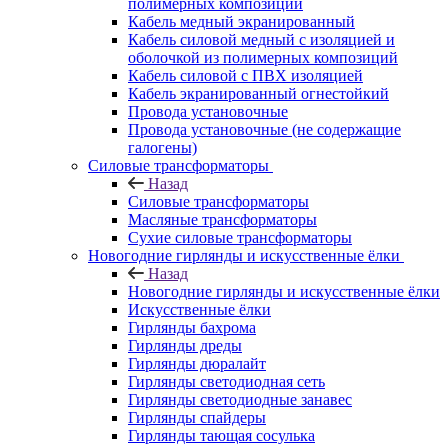
полимерных композиций
Кабель медный экранированный
Кабель силовой медный с изоляцией и
оболочкой из полимерных композиций
Кабель силовой с ПВХ изоляцией
Кабель экранированный огнестойкий
Провода установочные
Провода установочные (не содержащие
галогены)
Силовые трансформаторы
Назад
Силовые трансформаторы
Масляные трансформаторы
Сухие силовые трансформаторы
Новогодние гирлянды и искусственные ёлки
Назад
Новогодние гирлянды и искусственные ёлки
Искусственные ёлки
Гирлянды бахрома
Гирлянды дреды
Гирлянды дюралайт
Гирлянды светодиодная сеть
Гирлянды светодиодные занавес
Гирлянды спайдеры
Гирлянды тающая сосулька