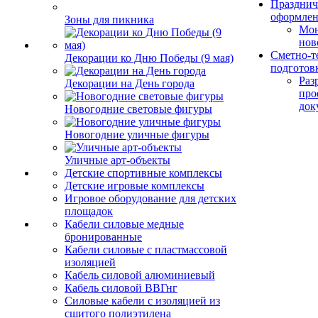
Празднич
оформле
Зоны для пикника
Мо
нов
Сметно-т
Декорации ко Дню Победы (9 мая)
подготов
Раз
Декорации на День города
про
док
Новогодние световые фигуры
Новогодние уличные фигуры
Уличные арт-объекты
Детские спортивные комплексы
Детские игровые комплексы
Игровое оборудование для детских
площадок
Кабели силовые медные
бронированные
Кабели силовые с пластмассовой
изоляцией
Кабель силовой алюминиевый
Кабель силовой ВВГнг
Силовые кабели с изоляцией из
сшитого полиэтилена