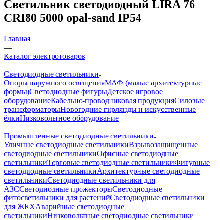
Светильник светодиодный LIRA 76
CRI80 5000 opal-sand IP54
Главная
—
Каталог электротоваров
—
Светодиодные светильники
Опоры наружного освещения
МАФ (малые архитектурные
формы)
Светодиодные фигуры
Детское игровое
оборудование
Кабельно-проводниковая продукция
Силовые
трансформаторы
Новогодние гирлянды и искусственные
ёлки
Низковольтное оборудование
—
Промышленные светодиодные светильники
Уличные светодиодные светильники
Взрывозащищенные
светодиодные светильники
Офисные светодиодные
светильники
Торговые светодиодные светильники
Фигурные
светодиодные светильники
Архитектурные светодиодные
светильники
Светодиодные светильники для
АЗС
Светодиодные прожекторы
Светодиодные
фитосветильники для растений
Светодиодные светильники
для ЖКХ
Аварийные светодиодные
светильники
Низковольтные светодиодные светильники