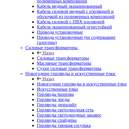
полимерных композиций
Кабель медный экранированный
Кабель силовой медный с изоляцией и
оболочкой из полимерных композиций
Кабель силовой с ПВХ изоляцией
Кабель экранированный огнестойкий
Провода установочные
Провода установочные (не содержащие
галогены)
Силовые трансформаторы
Назад
Силовые трансформаторы
Масляные трансформаторы
Сухие силовые трансформаторы
Новогодние гирлянды и искусственные ёлки
Назад
Новогодние гирлянды и искусственные ёлки
Искусственные ёлки
Гирлянды бахрома
Гирлянды дреды
Гирлянды дюралайт
Гирлянды светодиодная сеть
Гирлянды светодиодные занавес
Гирлянды спайдеры
Гирлянды тающая сосулька