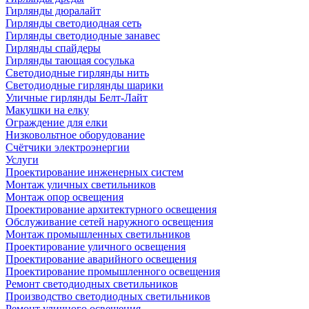
Гирлянды дюралайт
Гирлянды светодиодная сеть
Гирлянды светодиодные занавес
Гирлянды спайдеры
Гирлянды тающая сосулька
Светодиодные гирлянды нить
Светодиодные гирлянды шарики
Уличные гирлянды Белт-Лайт
Макушки на елку
Ограждение для елки
Низковольтное оборудование
Счётчики электроэнергии
Услуги
Проектирование инженерных систем
Монтаж уличных светильников
Монтаж опор освещения
Проектирование архитектурного освещения
Обслуживание сетей наружного освещения
Монтаж промышленных светильников
Проектирование уличного освещения
Проектирование аварийного освещения
Проектирование промышленного освещения
Ремонт светодиодных светильников
Производство светодиодных светильников
Ремонт уличного освещения