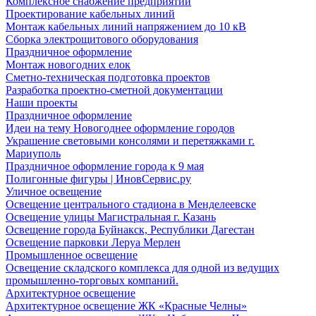
Комплексное снабжение предприятий
Проектирование кабельных линий
Монтаж кабельных линий напряжением до 10 кВ
Сборка электрощитового оборудования
Праздничное оформление
Монтаж новогодних елок
Сметно-техническая подготовка проектов
Разработка проектно-сметной документации
Наши проекты
Праздничное оформление
Идеи на тему Новогоднее оформление городов
Украшение световыми консолями и перетяжками г.
Мариуполь
Праздничное оформление города к 9 мая
Полигонные фигуры | ИновСервис.ру
Уличное освещение
Освещение центрального стадиона в Менделеевске
Освещение улицы Магистральная г. Казань
Освещение города Буйнакск, Республики Дагестан
Освещение парковки Леруа Мерлен
Промышленное освещение
Освещение складского комплекса для одной из ведущих
промышленно-торговых компаний.
Архитектурное освещение
Архитектурное освещение ЖК «Красные Челны»