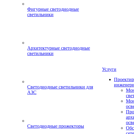
Фигурные светодиодные
светильники
Архитектурные светодиодные
светильники
Услуги
Проектир
инженерн
Светодиодные светильники для
Мон
АЗС
све
Мон
осв
Про
арх
осв
Светодиодные прожекторы
Обс
сет