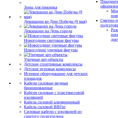
Празднич
оформле
Зоны для пикника
Мо
нов
Сметно-т
Декорации ко Дню Победы (9 мая)
подготов
Раз
Декорации на День города
про
док
Новогодние световые фигуры
Новогодние уличные фигуры
Уличные арт-объекты
Детские спортивные комплексы
Детские игровые комплексы
Игровое оборудование для детских
площадок
Кабели силовые медные
бронированные
Кабели силовые с пластмассовой
изоляцией
Кабель силовой алюминиевый
Кабель силовой ВВГнг
Силовые кабели с изоляцией из
сшитого полиэтилена