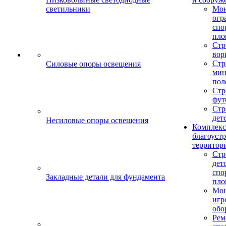
светильники
Мо
огр
спо
пло
Стр
вор
Стр
Силовые опоры освещения
мин
пол
Стр
фут
Стр
дет
Несиловые опоры освещения
Комплекс
благоуст
территор
Стр
дет
спо
Закладные детали для фундамента
пло
Мон
игр
обо
Рем