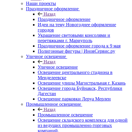
Наши проекты
Праздничное оформление
Назад
Праздничное оформление
Идеи на тему Новогоднее оформление
городов
Украшение световыми консолями и
перетяжками г. Мариуполь
Праздничное оформление города к 9 мая
Полигонные фигуры | ИновСервис.ру
Уличное освещение
Назад
Уличное освещение
Освещение центрального стадиона в
Менделеевске
Освещение улицы Магистральная г. Казань
Освещение города Буйнакск, Республики
Дагестан
Освещение парковки Леруа Мерлен
Промышленное освещение
Назад
Промышленное освещение
Освещение складского комплекса для одной
из ведущих промышленно-торговых
компаний.