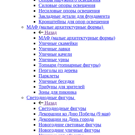
Силовые опоры освещения
Несиловые опоры освещения
Закладные детали для фундамента
Кронштейны для опор освещения
МАФ (малые архитектурные формы)
Назад
МАФ (малые архитектурные формы)
Уличные скамейки
Уличные лавки
Уличные качели
Уличные урны
Топиари (топиарные фигуры)
Перголы из дерева
Парклеты
Уличные беседки
Трибуны для зрителей
Зоны для пикника
Светодиодные фигуры
Назад
Светодиодные фигуры
Декорации ко Дню Победы (9 мая)
Декорации на День города
Новогодние световые фигуры
Новогодние уличные фигуры