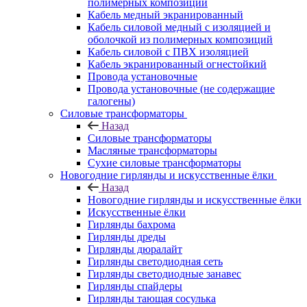
полимерных композиций
Кабель медный экранированный
Кабель силовой медный с изоляцией и
оболочкой из полимерных композиций
Кабель силовой с ПВХ изоляцией
Кабель экранированный огнестойкий
Провода установочные
Провода установочные (не содержащие
галогены)
Силовые трансформаторы
Назад
Силовые трансформаторы
Масляные трансформаторы
Сухие силовые трансформаторы
Новогодние гирлянды и искусственные ёлки
Назад
Новогодние гирлянды и искусственные ёлки
Искусственные ёлки
Гирлянды бахрома
Гирлянды дреды
Гирлянды дюралайт
Гирлянды светодиодная сеть
Гирлянды светодиодные занавес
Гирлянды спайдеры
Гирлянды тающая сосулька