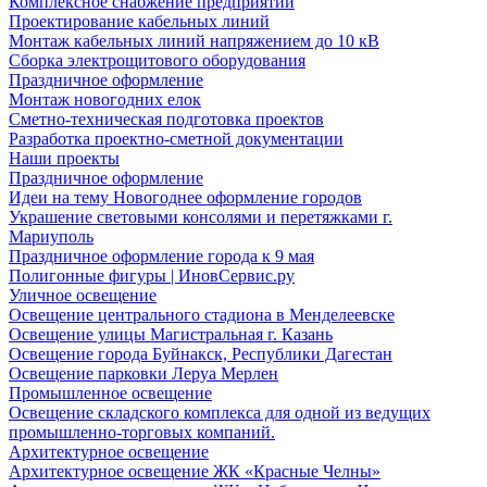
Комплексное снабжение предприятий
Проектирование кабельных линий
Монтаж кабельных линий напряжением до 10 кВ
Сборка электрощитового оборудования
Праздничное оформление
Монтаж новогодних елок
Сметно-техническая подготовка проектов
Разработка проектно-сметной документации
Наши проекты
Праздничное оформление
Идеи на тему Новогоднее оформление городов
Украшение световыми консолями и перетяжками г.
Мариуполь
Праздничное оформление города к 9 мая
Полигонные фигуры | ИновСервис.ру
Уличное освещение
Освещение центрального стадиона в Менделеевске
Освещение улицы Магистральная г. Казань
Освещение города Буйнакск, Республики Дагестан
Освещение парковки Леруа Мерлен
Промышленное освещение
Освещение складского комплекса для одной из ведущих
промышленно-торговых компаний.
Архитектурное освещение
Архитектурное освещение ЖК «Красные Челны»