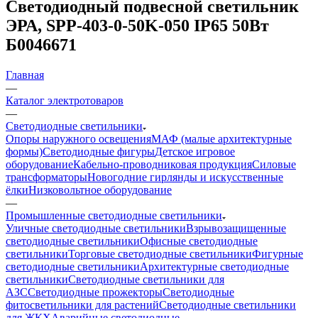
Светодиодный подвесной светильник
ЭРА, SPP-403-0-50K-050 IP65 50Вт
Б0046671
Главная
—
Каталог электротоваров
—
Светодиодные светильники
Опоры наружного освещения
МАФ (малые архитектурные
формы)
Светодиодные фигуры
Детское игровое
оборудование
Кабельно-проводниковая продукция
Силовые
трансформаторы
Новогодние гирлянды и искусственные
ёлки
Низковольтное оборудование
—
Промышленные светодиодные светильники
Уличные светодиодные светильники
Взрывозащищенные
светодиодные светильники
Офисные светодиодные
светильники
Торговые светодиодные светильники
Фигурные
светодиодные светильники
Архитектурные светодиодные
светильники
Светодиодные светильники для
АЗС
Светодиодные прожекторы
Светодиодные
фитосветильники для растений
Светодиодные светильники
для ЖКХ
Аварийные светодиодные