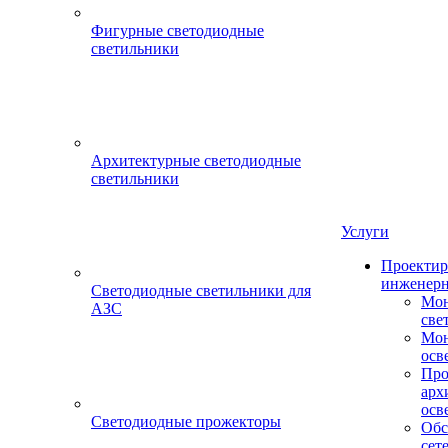
Фигурные светодиодные
светильники
Архитектурные светодиодные
светильники
Услуги
Проектир
инженерн
Светодиодные светильники для
Мон
АЗС
све
Мон
осв
Про
арх
осв
Светодиодные прожекторы
Обс
сет