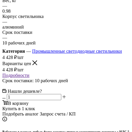
Вес, кг
—
0.98
Корпус светильника
—
алюминий
Срок поставки
—
10 рабочих дней
Категория
—
Промышленные светодиодные светильники
4 428
₽
/шт
Варианты цен
4 428
₽
/шт
Подробности
Срок поставки: 10 рабочих дней
Нашли дешевле?
В корзину
Купить в 1 клик
Подобрать аналог
Запрос счета / КП
Работаем в рамках любых форм закупок: прямые коммерческие договоры с НДС 5