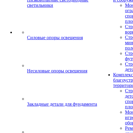
светильники
Мо
огр
спо
пло
Стр
вор
Стр
Силовые опоры освещения
мин
пол
Стр
фут
Стр
дет
Несиловые опоры освещения
Комплекс
благоуст
территор
Стр
дет
спо
Закладные детали для фундамента
пло
Мон
игр
обо
Рем