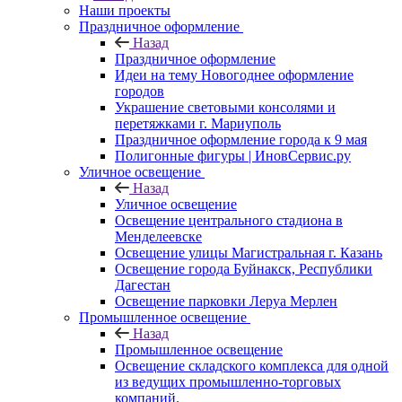
Наши проекты
Праздничное оформление
Назад
Праздничное оформление
Идеи на тему Новогоднее оформление
городов
Украшение световыми консолями и
перетяжками г. Мариуполь
Праздничное оформление города к 9 мая
Полигонные фигуры | ИновСервис.ру
Уличное освещение
Назад
Уличное освещение
Освещение центрального стадиона в
Менделеевске
Освещение улицы Магистральная г. Казань
Освещение города Буйнакск, Республики
Дагестан
Освещение парковки Леруа Мерлен
Промышленное освещение
Назад
Промышленное освещение
Освещение складского комплекса для одной
из ведущих промышленно-торговых
компаний.