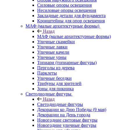
Силовые опоры освещения
Несиловые опоры освещения
Закладные детали для фундамента
Кронштейны для опор освещения
МАФ (малые архитектурные формы)
Назад
МАФ (малые архитектурные формы)
Уличные скамейки
Уличные лавки
Уличные качели
Уличные урны
Топиари (топиарные фигуры)
Перголы из дерева
Парклеты
Уличные беседки
Трибуны для зрителей
Зоны для пикника
Светодиодные фигуры
Назад
Светодиодные фигуры
Декорации ко Дню Победы (9 мая)
Декорации на День города
Новогодние световые фигуры
Новогодние уличные фигуры