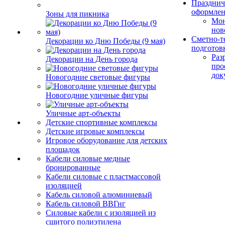
Празднич
оформле
Зоны для пикника
Мо
нов
Сметно-т
Декорации ко Дню Победы (9 мая)
подготов
Раз
Декорации на День города
про
док
Новогодние световые фигуры
Новогодние уличные фигуры
Уличные арт-объекты
Детские спортивные комплексы
Детские игровые комплексы
Игровое оборудование для детских
площадок
Кабели силовые медные
бронированные
Кабели силовые с пластмассовой
изоляцией
Кабель силовой алюминиевый
Кабель силовой ВВГнг
Силовые кабели с изоляцией из
сшитого полиэтилена