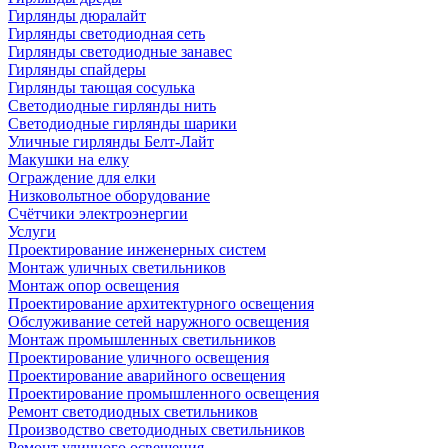
Гирлянды дюралайт
Гирлянды светодиодная сеть
Гирлянды светодиодные занавес
Гирлянды спайдеры
Гирлянды тающая сосулька
Светодиодные гирлянды нить
Светодиодные гирлянды шарики
Уличные гирлянды Белт-Лайт
Макушки на елку
Ограждение для елки
Низковольтное оборудование
Счётчики электроэнергии
Услуги
Проектирование инженерных систем
Монтаж уличных светильников
Монтаж опор освещения
Проектирование архитектурного освещения
Обслуживание сетей наружного освещения
Монтаж промышленных светильников
Проектирование уличного освещения
Проектирование аварийного освещения
Проектирование промышленного освещения
Ремонт светодиодных светильников
Производство светодиодных светильников
Ремонт уличного освещения