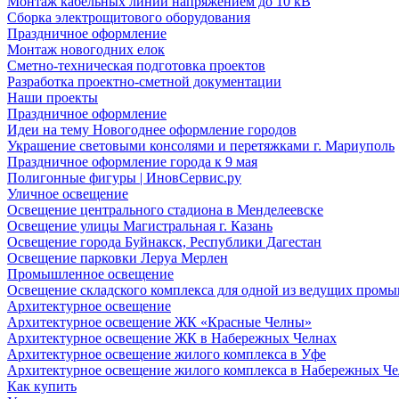
Монтаж кабельных линий напряжением до 10 кВ
Сборка электрощитового оборудования
Праздничное оформление
Монтаж новогодних елок
Сметно-техническая подготовка проектов
Разработка проектно-сметной документации
Наши проекты
Праздничное оформление
Идеи на тему Новогоднее оформление городов
Украшение световыми консолями и перетяжками г. Мариуполь
Праздничное оформление города к 9 мая
Полигонные фигуры | ИновСервис.ру
Уличное освещение
Освещение центрального стадиона в Менделеевске
Освещение улицы Магистральная г. Казань
Освещение города Буйнакск, Республики Дагестан
Освещение парковки Леруа Мерлен
Промышленное освещение
Освещение складского комплекса для одной из ведущих пром
Архитектурное освещение
Архитектурное освещение ЖК «Красные Челны»
Архитектурное освещение ЖК в Набережных Челнах
Архитектурное освещение жилого комплекса в Уфе
Архитектурное освещение жилого комплекса в Набережных Че
Как купить