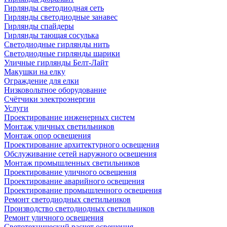
Гирлянды светодиодная сеть
Гирлянды светодиодные занавес
Гирлянды спайдеры
Гирлянды тающая сосулька
Светодиодные гирлянды нить
Светодиодные гирлянды шарики
Уличные гирлянды Белт-Лайт
Макушки на елку
Ограждение для елки
Низковольтное оборудование
Счётчики электроэнергии
Услуги
Проектирование инженерных систем
Монтаж уличных светильников
Монтаж опор освещения
Проектирование архитектурного освещения
Обслуживание сетей наружного освещения
Монтаж промышленных светильников
Проектирование уличного освещения
Проектирование аварийного освещения
Проектирование промышленного освещения
Ремонт светодиодных светильников
Производство светодиодных светильников
Ремонт уличного освещения
Светотехнический расчет освещения