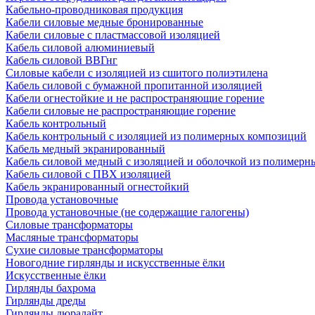
Кабельно-проводниковая продукция
Кабели силовые медные бронированные
Кабели силовые с пластмассовой изоляцией
Кабель силовой алюминиевый
Кабель силовой ВВГнг
Силовые кабели с изоляцией из сшитого полиэтилена
Кабель силовой с бумажной пропитанной изоляцией
Кабели огнестойкие и не распространяющие горение
Кабели силовые не распространяющие горение
Кабель контрольный
Кабель контрольный с изоляцией из полимерных композиций
Кабель медный экранированный
Кабель силовой медный с изоляцией и оболочкой из полимер
Кабель силовой с ПВХ изоляцией
Кабель экранированный огнестойкий
Провода установочные
Провода установочные (не содержащие галогены)
Силовые трансформаторы
Масляные трансформаторы
Сухие силовые трансформаторы
Новогодние гирлянды и искусственные ёлки
Искусственные ёлки
Гирлянды бахрома
Гирлянды дреды
Гирлянды дюралайт