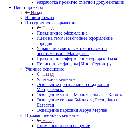
Разработка проектно-сметной документации
Наши проекты
Назад
Наши проекты
Праздничное оформление
Назад
Праздничное оформление
Идеи на тему Новогоднее оформление
городов
Украшение световыми консолями и
перетяжками г. Мариуполь
Праздничное оформление города к 9 мая
Полигонные фигуры | ИновСервис.ру
Уличное освещение
Назад
Уличное освещение
Освещение центрального стадиона в
Менделеевске
Освещение улицы Магистральная г. Казань
Освещение города Буйнакск, Республики
Дагестан
Освещение парковки Леруа Мерлен
Промышленное освещение
Назад
Промышленное освещение