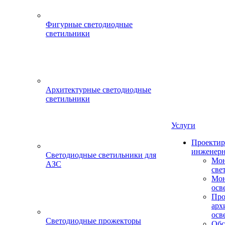
Фигурные светодиодные
светильники
Архитектурные светодиодные
светильники
Услуги
Проектир
инженерн
Светодиодные светильники для
Мон
АЗС
све
Мон
осв
Про
арх
осв
Светодиодные прожекторы
Обс