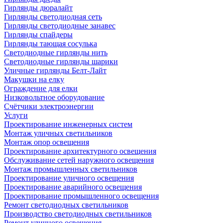
Гирлянды дюралайт
Гирлянды светодиодная сеть
Гирлянды светодиодные занавес
Гирлянды спайдеры
Гирлянды тающая сосулька
Светодиодные гирлянды нить
Светодиодные гирлянды шарики
Уличные гирлянды Белт-Лайт
Макушки на елку
Ограждение для елки
Низковольтное оборудование
Счётчики электроэнергии
Услуги
Проектирование инженерных систем
Монтаж уличных светильников
Монтаж опор освещения
Проектирование архитектурного освещения
Обслуживание сетей наружного освещения
Монтаж промышленных светильников
Проектирование уличного освещения
Проектирование аварийного освещения
Проектирование промышленного освещения
Ремонт светодиодных светильников
Производство светодиодных светильников
Ремонт уличного освещения