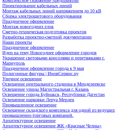
Комплексное снабжение предприятий
Проектирование кабельных линий
Монтаж кабельных линий напряжением до 10 кВ
Сборка электрощитового оборудования
Праздничное оформление
Монтаж новогодних елок
Сметно-техническая подготовка проектов
Разработка проектно-сметной документации
Наши проекты
Праздничное оформление
Идеи на тему Новогоднее оформление городов
Украшение световыми консолями и перетяжками г.
Мариуполь
Праздничное оформление города к 9 мая
Полигонные фигуры | ИновСервис.ру
Уличное освещение
Освещение центрального стадиона в Менделеевске
Освещение улицы Магистральная г. Казань
Освещение города Буйнакск, Республики Дагестан
Освещение парковки Леруа Мерлен
Промышленное освещение
Освещение складского комплекса для одной из ведущих
промышленно-торговых компаний.
Архитектурное освещение
Архитектурное освещение ЖК «Красные Челны»