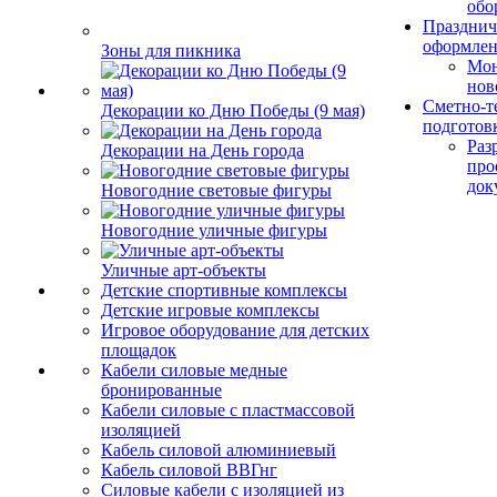
обо
Празднич
оформле
Зоны для пикника
Мо
нов
Сметно-т
Декорации ко Дню Победы (9 мая)
подготов
Раз
Декорации на День города
про
док
Новогодние световые фигуры
Новогодние уличные фигуры
Уличные арт-объекты
Детские спортивные комплексы
Детские игровые комплексы
Игровое оборудование для детских
площадок
Кабели силовые медные
бронированные
Кабели силовые с пластмассовой
изоляцией
Кабель силовой алюминиевый
Кабель силовой ВВГнг
Силовые кабели с изоляцией из