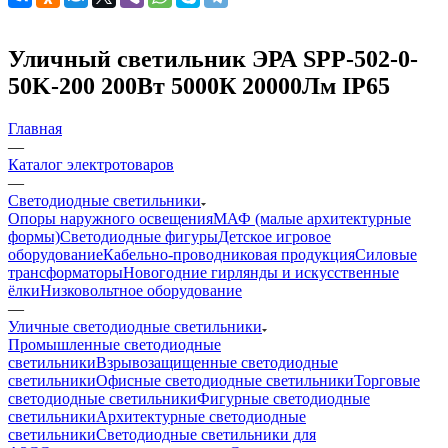
Уличный светильник ЭРА SPP-502-0-
50K-200 200Вт 5000К 20000Лм IP65
Главная
—
Каталог электротоваров
—
Светодиодные светильники
Опоры наружного освещения
МАФ (малые архитектурные
формы)
Светодиодные фигуры
Детское игровое
оборудование
Кабельно-проводниковая продукция
Силовые
трансформаторы
Новогодние гирлянды и искусственные
ёлки
Низковольтное оборудование
—
Уличные светодиодные светильники
Промышленные светодиодные
светильники
Взрывозащищенные светодиодные
светильники
Офисные светодиодные светильники
Торговые
светодиодные светильники
Фигурные светодиодные
светильники
Архитектурные светодиодные
светильники
Светодиодные светильники для