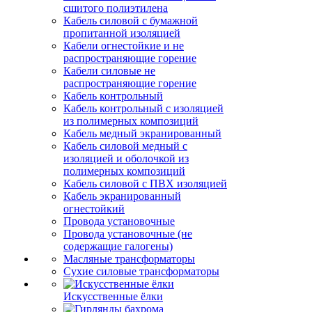
сшитого полиэтилена
Кабель силовой с бумажной
пропитанной изоляцией
Кабели огнестойкие и не
распространяющие горение
Кабели силовые не
распространяющие горение
Кабель контрольный
Кабель контрольный с изоляцией
из полимерных композиций
Кабель медный экранированный
Кабель силовой медный с
изоляцией и оболочкой из
полимерных композиций
Кабель силовой с ПВХ изоляцией
Кабель экранированный
огнестойкий
Провода установочные
Провода установочные (не
содержащие галогены)
Масляные трансформаторы
Сухие силовые трансформаторы
Искусственные ёлки