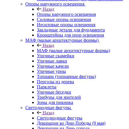
Опоры наружного освещения
Назад
Опоры наружного освещения
Силовые опоры освещения
Несиловые опоры освещения
Закладные детали для фундамента
Кронштейны для опор освещения
МАФ (малые архитектурные формы)
Назад
МАФ (малые архитектурные формы)
Уличные скамейки
Уличные лавки
Уличные качели
Уличные урны
Топиари (топиарные фигуры)
Перголы из дерева
Парклеты
Уличные беседки
Трибуны для зрителей
Зоны для пикника
Светодиодные фигуры
Назад
Светодиодные фигуры
Декорации ко Дню Победы (9 мая)
Декорации на День города