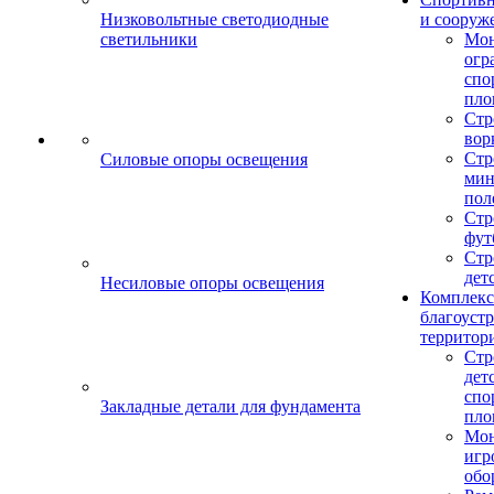
Низковольтные светодиодные
и сооруж
светильники
Мо
огр
спо
пло
Стр
вор
Стр
Силовые опоры освещения
мин
пол
Стр
фут
Стр
дет
Несиловые опоры освещения
Комплекс
благоуст
территор
Стр
дет
спо
Закладные детали для фундамента
пло
Мон
игр
обо