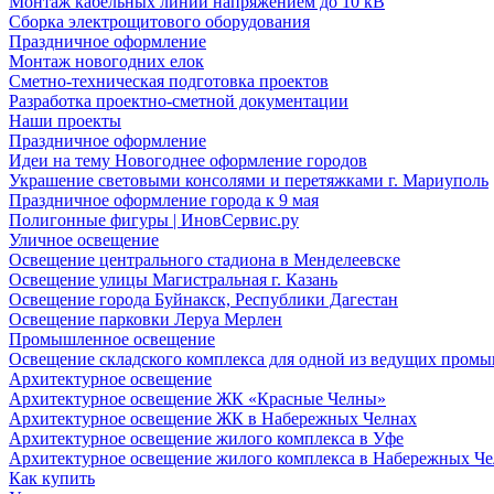
Монтаж кабельных линий напряжением до 10 кВ
Сборка электрощитового оборудования
Праздничное оформление
Монтаж новогодних елок
Сметно-техническая подготовка проектов
Разработка проектно-сметной документации
Наши проекты
Праздничное оформление
Идеи на тему Новогоднее оформление городов
Украшение световыми консолями и перетяжками г. Мариуполь
Праздничное оформление города к 9 мая
Полигонные фигуры | ИновСервис.ру
Уличное освещение
Освещение центрального стадиона в Менделеевске
Освещение улицы Магистральная г. Казань
Освещение города Буйнакск, Республики Дагестан
Освещение парковки Леруа Мерлен
Промышленное освещение
Освещение складского комплекса для одной из ведущих пром
Архитектурное освещение
Архитектурное освещение ЖК «Красные Челны»
Архитектурное освещение ЖК в Набережных Челнах
Архитектурное освещение жилого комплекса в Уфе
Архитектурное освещение жилого комплекса в Набережных Че
Как купить