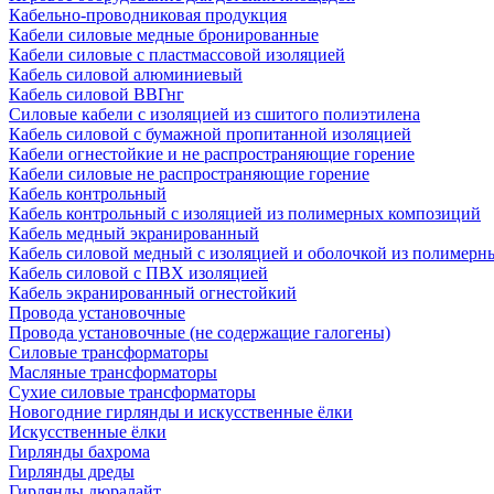
Кабельно-проводниковая продукция
Кабели силовые медные бронированные
Кабели силовые с пластмассовой изоляцией
Кабель силовой алюминиевый
Кабель силовой ВВГнг
Силовые кабели с изоляцией из сшитого полиэтилена
Кабель силовой с бумажной пропитанной изоляцией
Кабели огнестойкие и не распространяющие горение
Кабели силовые не распространяющие горение
Кабель контрольный
Кабель контрольный с изоляцией из полимерных композиций
Кабель медный экранированный
Кабель силовой медный с изоляцией и оболочкой из полимер
Кабель силовой с ПВХ изоляцией
Кабель экранированный огнестойкий
Провода установочные
Провода установочные (не содержащие галогены)
Силовые трансформаторы
Масляные трансформаторы
Сухие силовые трансформаторы
Новогодние гирлянды и искусственные ёлки
Искусственные ёлки
Гирлянды бахрома
Гирлянды дреды
Гирлянды дюралайт