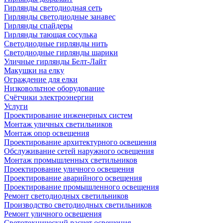
Гирлянды светодиодная сеть
Гирлянды светодиодные занавес
Гирлянды спайдеры
Гирлянды тающая сосулька
Светодиодные гирлянды нить
Светодиодные гирлянды шарики
Уличные гирлянды Белт-Лайт
Макушки на елку
Ограждение для елки
Низковольтное оборудование
Счётчики электроэнергии
Услуги
Проектирование инженерных систем
Монтаж уличных светильников
Монтаж опор освещения
Проектирование архитектурного освещения
Обслуживание сетей наружного освещения
Монтаж промышленных светильников
Проектирование уличного освещения
Проектирование аварийного освещения
Проектирование промышленного освещения
Ремонт светодиодных светильников
Производство светодиодных светильников
Ремонт уличного освещения
Светотехнический расчет освещения