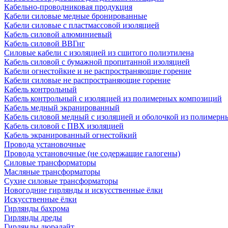
Кабельно-проводниковая продукция
Кабели силовые медные бронированные
Кабели силовые с пластмассовой изоляцией
Кабель силовой алюминиевый
Кабель силовой ВВГнг
Силовые кабели с изоляцией из сшитого полиэтилена
Кабель силовой с бумажной пропитанной изоляцией
Кабели огнестойкие и не распространяющие горение
Кабели силовые не распространяющие горение
Кабель контрольный
Кабель контрольный с изоляцией из полимерных композиций
Кабель медный экранированный
Кабель силовой медный с изоляцией и оболочкой из полимер
Кабель силовой с ПВХ изоляцией
Кабель экранированный огнестойкий
Провода установочные
Провода установочные (не содержащие галогены)
Силовые трансформаторы
Масляные трансформаторы
Сухие силовые трансформаторы
Новогодние гирлянды и искусственные ёлки
Искусственные ёлки
Гирлянды бахрома
Гирлянды дреды
Гирлянды дюралайт