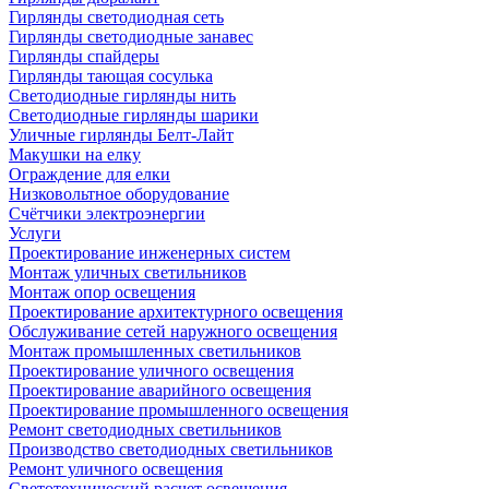
Гирлянды светодиодная сеть
Гирлянды светодиодные занавес
Гирлянды спайдеры
Гирлянды тающая сосулька
Светодиодные гирлянды нить
Светодиодные гирлянды шарики
Уличные гирлянды Белт-Лайт
Макушки на елку
Ограждение для елки
Низковольтное оборудование
Счётчики электроэнергии
Услуги
Проектирование инженерных систем
Монтаж уличных светильников
Монтаж опор освещения
Проектирование архитектурного освещения
Обслуживание сетей наружного освещения
Монтаж промышленных светильников
Проектирование уличного освещения
Проектирование аварийного освещения
Проектирование промышленного освещения
Ремонт светодиодных светильников
Производство светодиодных светильников
Ремонт уличного освещения
Светотехнический расчет освещения