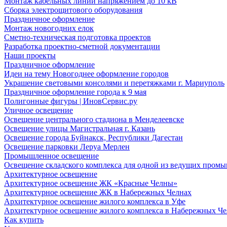
Монтаж кабельных линий напряжением до 10 кВ
Сборка электрощитового оборудования
Праздничное оформление
Монтаж новогодних елок
Сметно-техническая подготовка проектов
Разработка проектно-сметной документации
Наши проекты
Праздничное оформление
Идеи на тему Новогоднее оформление городов
Украшение световыми консолями и перетяжками г. Мариуполь
Праздничное оформление города к 9 мая
Полигонные фигуры | ИновСервис.ру
Уличное освещение
Освещение центрального стадиона в Менделеевске
Освещение улицы Магистральная г. Казань
Освещение города Буйнакск, Республики Дагестан
Освещение парковки Леруа Мерлен
Промышленное освещение
Освещение складского комплекса для одной из ведущих пром
Архитектурное освещение
Архитектурное освещение ЖК «Красные Челны»
Архитектурное освещение ЖК в Набережных Челнах
Архитектурное освещение жилого комплекса в Уфе
Архитектурное освещение жилого комплекса в Набережных Че
Как купить