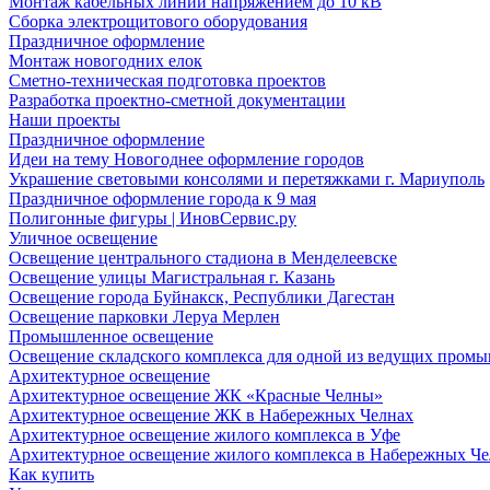
Монтаж кабельных линий напряжением до 10 кВ
Сборка электрощитового оборудования
Праздничное оформление
Монтаж новогодних елок
Сметно-техническая подготовка проектов
Разработка проектно-сметной документации
Наши проекты
Праздничное оформление
Идеи на тему Новогоднее оформление городов
Украшение световыми консолями и перетяжками г. Мариуполь
Праздничное оформление города к 9 мая
Полигонные фигуры | ИновСервис.ру
Уличное освещение
Освещение центрального стадиона в Менделеевске
Освещение улицы Магистральная г. Казань
Освещение города Буйнакск, Республики Дагестан
Освещение парковки Леруа Мерлен
Промышленное освещение
Освещение складского комплекса для одной из ведущих пром
Архитектурное освещение
Архитектурное освещение ЖК «Красные Челны»
Архитектурное освещение ЖК в Набережных Челнах
Архитектурное освещение жилого комплекса в Уфе
Архитектурное освещение жилого комплекса в Набережных Че
Как купить