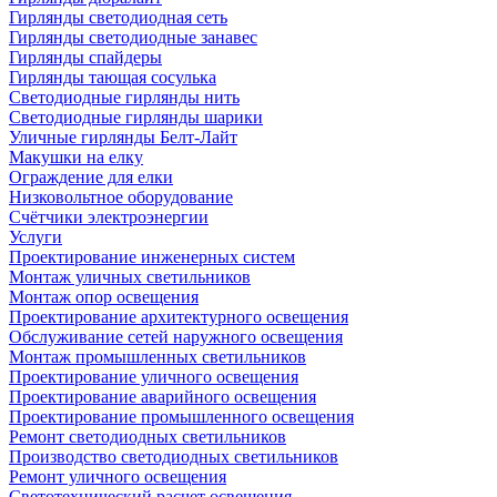
Гирлянды светодиодная сеть
Гирлянды светодиодные занавес
Гирлянды спайдеры
Гирлянды тающая сосулька
Светодиодные гирлянды нить
Светодиодные гирлянды шарики
Уличные гирлянды Белт-Лайт
Макушки на елку
Ограждение для елки
Низковольтное оборудование
Счётчики электроэнергии
Услуги
Проектирование инженерных систем
Монтаж уличных светильников
Монтаж опор освещения
Проектирование архитектурного освещения
Обслуживание сетей наружного освещения
Монтаж промышленных светильников
Проектирование уличного освещения
Проектирование аварийного освещения
Проектирование промышленного освещения
Ремонт светодиодных светильников
Производство светодиодных светильников
Ремонт уличного освещения
Светотехнический расчет освещения