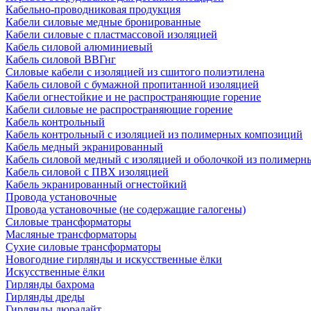
Кабельно-проводниковая продукция
Кабели силовые медные бронированные
Кабели силовые с пластмассовой изоляцией
Кабель силовой алюминиевый
Кабель силовой ВВГнг
Силовые кабели с изоляцией из сшитого полиэтилена
Кабель силовой с бумажной пропитанной изоляцией
Кабели огнестойкие и не распространяющие горение
Кабели силовые не распространяющие горение
Кабель контрольный
Кабель контрольный с изоляцией из полимерных композиций
Кабель медный экранированный
Кабель силовой медный с изоляцией и оболочкой из полимер
Кабель силовой с ПВХ изоляцией
Кабель экранированный огнестойкий
Провода установочные
Провода установочные (не содержащие галогены)
Силовые трансформаторы
Масляные трансформаторы
Сухие силовые трансформаторы
Новогодние гирлянды и искусственные ёлки
Искусственные ёлки
Гирлянды бахрома
Гирлянды дреды
Гирлянды дюралайт