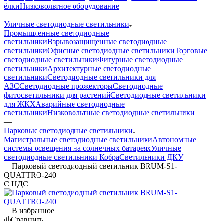
ёлки
Низковольтное оборудование
—
Уличные светодиодные светильники
Промышленные светодиодные
светильники
Взрывозащищенные светодиодные
светильники
Офисные светодиодные светильники
Торговые
светодиодные светильники
Фигурные светодиодные
светильники
Архитектурные светодиодные
светильники
Светодиодные светильники для
АЗС
Светодиодные прожекторы
Светодиодные
фитосветильники для растений
Светодиодные светильники
для ЖКХ
Аварийные светодиодные
светильники
Низковольтные светодиодные светильники
—
Парковые светодиодные светильники
Магистральные светодиодные светильники
Автономные
системы освещения на солнечных батареях
Уличные
светодиодные светильники Кобра
Светильники ДКУ
—
Парковый светодиодный светильник BRUM-S1-
QUATTRO-240
С НДС
В избранное
Сравнить