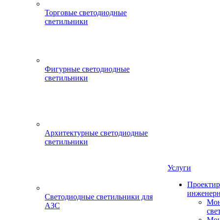
Торговые светодиодные
светильники
Фигурные светодиодные
светильники
Архитектурные светодиодные
светильники
Услуги
Проектир
инженерн
Светодиодные светильники для
Мон
АЗС
све
Мон