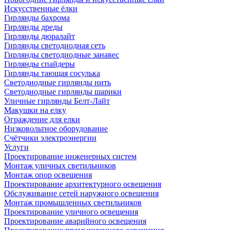
Искусственные ёлки
Гирлянды бахрома
Гирлянды дреды
Гирлянды дюралайт
Гирлянды светодиодная сеть
Гирлянды светодиодные занавес
Гирлянды спайдеры
Гирлянды тающая сосулька
Светодиодные гирлянды нить
Светодиодные гирлянды шарики
Уличные гирлянды Белт-Лайт
Макушки на елку
Ограждение для елки
Низковольтное оборудование
Счётчики электроэнергии
Услуги
Проектирование инженерных систем
Монтаж уличных светильников
Монтаж опор освещения
Проектирование архитектурного освещения
Обслуживание сетей наружного освещения
Монтаж промышленных светильников
Проектирование уличного освещения
Проектирование аварийного освещения