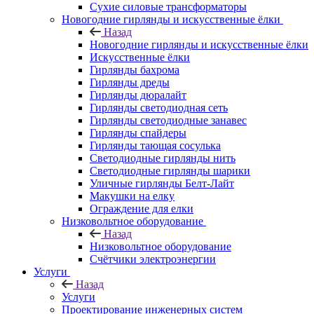
Сухие силовые трансформаторы
Новогодние гирлянды и искусственные ёлки
Назад
Новогодние гирлянды и искусственные ёлки
Искусственные ёлки
Гирлянды бахрома
Гирлянды дреды
Гирлянды дюралайт
Гирлянды светодиодная сеть
Гирлянды светодиодные занавес
Гирлянды спайдеры
Гирлянды тающая сосулька
Светодиодные гирлянды нить
Светодиодные гирлянды шарики
Уличные гирлянды Белт-Лайт
Макушки на елку
Ограждение для елки
Низковольтное оборудование
Назад
Низковольтное оборудование
Счётчики электроэнергии
Услуги
Назад
Услуги
Проектирование инженерных систем