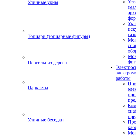
Уст
Уличные урны
(ма
арх
фор
Укл
иск
газ
Топиари (топиарные фигуры)
Мо
спо
обо
Мон
фиг
Перголы из дерева
Электрос
электром
работы
Про
Парклеты
эле
пр
пре
Ком
сна
пре
Уличные беседки
Про
каб
Мо