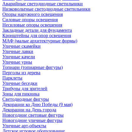
Аварийные светодиодные светильники
Низковольтные светодиодные светильники
Опоры наружного освещения
Силовые опоры освещения
Несиловые опоры освещения
Закладные детали для фундамента
Кронштейны для опор освещения
МАФ (малые архитектурные формы)
Уличные скамейки
Уличные лавки
Уличные качели
Уличные урны
Топиари (топиарные фигуры)
Перголы из дерева
Парклеты
Уличные беседки
Трибуны для зрителей
Зоны для пикника
Светодиодные фигуры
Декорации ко Дню Победы (9 мая)
Декорации на День города
Новогодние световые фигуры
Новогодние уличные фигуры
Уличные арт-объекты
Детское игровое оборудование