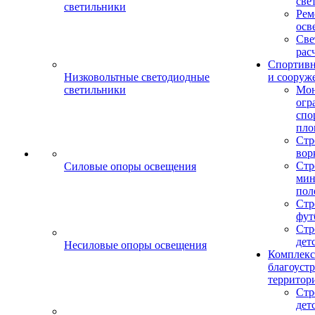
све
светильники
Рем
осв
Све
рас
Спортив
Низковольтные светодиодные
и сооруж
светильники
Мо
огр
спо
пло
Стр
вор
Стр
Силовые опоры освещения
мин
пол
Стр
фут
Стр
дет
Несиловые опоры освещения
Комплекс
благоуст
территор
Стр
дет