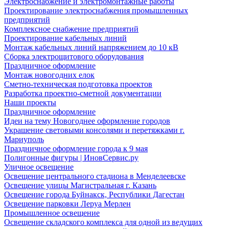
Электроснабжение и электромонтажные работы
Проектирование электроснабжения промышленных
предприятий
Комплексное снабжение предприятий
Проектирование кабельных линий
Монтаж кабельных линий напряжением до 10 кВ
Сборка электрощитового оборудования
Праздничное оформление
Монтаж новогодних елок
Сметно-техническая подготовка проектов
Разработка проектно-сметной документации
Наши проекты
Праздничное оформление
Идеи на тему Новогоднее оформление городов
Украшение световыми консолями и перетяжками г.
Мариуполь
Праздничное оформление города к 9 мая
Полигонные фигуры | ИновСервис.ру
Уличное освещение
Освещение центрального стадиона в Менделеевске
Освещение улицы Магистральная г. Казань
Освещение города Буйнакск, Республики Дагестан
Освещение парковки Леруа Мерлен
Промышленное освещение
Освещение складского комплекса для одной из ведущих