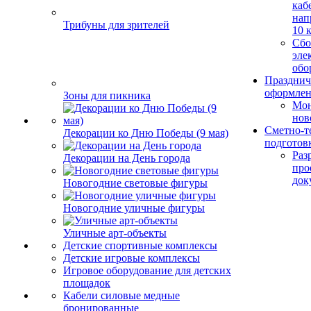
каб
нап
Трибуны для зрителей
10 
Сбо
эле
обо
Празднич
оформле
Зоны для пикника
Мо
нов
Сметно-т
Декорации ко Дню Победы (9 мая)
подготов
Раз
Декорации на День города
про
док
Новогодние световые фигуры
Новогодние уличные фигуры
Уличные арт-объекты
Детские спортивные комплексы
Детские игровые комплексы
Игровое оборудование для детских
площадок
Кабели силовые медные
бронированные