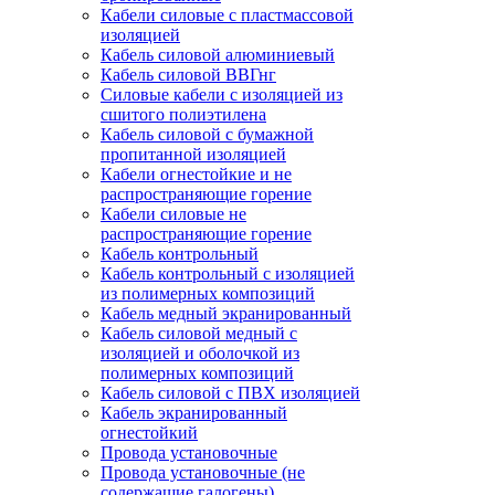
Кабели силовые с пластмассовой
изоляцией
Кабель силовой алюминиевый
Кабель силовой ВВГнг
Силовые кабели с изоляцией из
сшитого полиэтилена
Кабель силовой с бумажной
пропитанной изоляцией
Кабели огнестойкие и не
распространяющие горение
Кабели силовые не
распространяющие горение
Кабель контрольный
Кабель контрольный с изоляцией
из полимерных композиций
Кабель медный экранированный
Кабель силовой медный с
изоляцией и оболочкой из
полимерных композиций
Кабель силовой с ПВХ изоляцией
Кабель экранированный
огнестойкий
Провода установочные
Провода установочные (не
содержащие галогены)