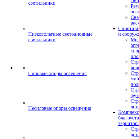
све
светильники
Рем
осв
Све
рас
Спортив
Низковольтные светодиодные
и сооруж
светильники
Мо
огр
спо
пло
Стр
вор
Стр
Силовые опоры освещения
мин
пол
Стр
фут
Стр
дет
Несиловые опоры освещения
Комплекс
благоуст
территор
Стр
дет