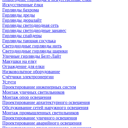
Искусственные ёлки
Гирлянды бахрома
Гирлянды дреды
Гирлянды дюралайт
Гирлянды светодиодная сеть
Гирлянды светодиодные занавес
Гирлянды спайдеры
Гирлянды тающая сосулька
Светодиодные гирлянды нить
Светодиодные гирлянды шарики
Уличные гирлянды Белт-Лайт
Макушки на елку
Ограждение для елки
Низковольтное оборудование
Счётчики электроэнергии
Услуги
Проектирование инженерных систем
Монтаж уличных светильников
Монтаж опор освещения
Проектирование архитектурного освещения
Обслуживание сетей наружного освещения
Монтаж промышленных светильников
Проектирование уличного освещения
Проектирование аварийного освещения