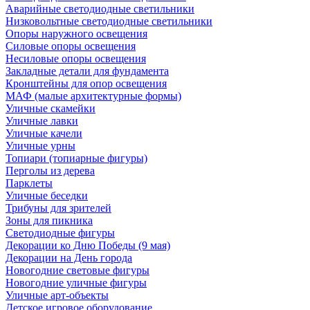
Аварийные светодиодные светильники
Низковольтные светодиодные светильники
Опоры наружного освещения
Силовые опоры освещения
Несиловые опоры освещения
Закладные детали для фундамента
Кронштейны для опор освещения
МАФ (малые архитектурные формы)
Уличные скамейки
Уличные лавки
Уличные качели
Уличные урны
Топиари (топиарные фигуры)
Перголы из дерева
Парклеты
Уличные беседки
Трибуны для зрителей
Зоны для пикника
Светодиодные фигуры
Декорации ко Дню Победы (9 мая)
Декорации на День города
Новогодние световые фигуры
Новогодние уличные фигуры
Уличные арт-объекты
Детское игровое оборудование