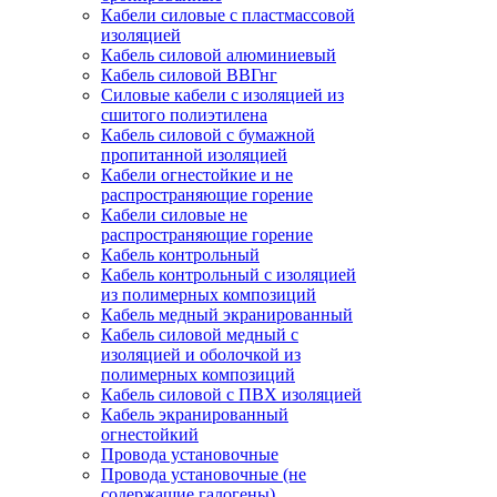
Кабели силовые с пластмассовой
изоляцией
Кабель силовой алюминиевый
Кабель силовой ВВГнг
Силовые кабели с изоляцией из
сшитого полиэтилена
Кабель силовой с бумажной
пропитанной изоляцией
Кабели огнестойкие и не
распространяющие горение
Кабели силовые не
распространяющие горение
Кабель контрольный
Кабель контрольный с изоляцией
из полимерных композиций
Кабель медный экранированный
Кабель силовой медный с
изоляцией и оболочкой из
полимерных композиций
Кабель силовой с ПВХ изоляцией
Кабель экранированный
огнестойкий
Провода установочные
Провода установочные (не
содержащие галогены)