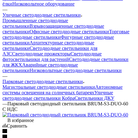
ёлки
Низковольтное оборудование
—
Уличные светодиодные светильники
Промышленные светодиодные
светильники
Взрывозащищенные светодиодные
светильники
Офисные светодиодные светильники
Торговые
светодиодные светильники
Фигурные светодиодные
светильники
Архитектурные светодиодные
светильники
Светодиодные светильники для
АЗС
Светодиодные прожекторы
Светодиодные
фитосветильники для растений
Светодиодные светильники
для ЖКХ
Аварийные светодиодные
светильники
Низковольтные светодиодные светильники
—
Парковые светодиодные светильники
Магистральные светодиодные светильники
Автономные
системы освещения на солнечных батареях
Уличные
светодиодные светильники Кобра
Светильники ДКУ
—
Парковый светодиодный светильник BRUM-S3-DUO-60
С НДС
В избранное
Сравнить