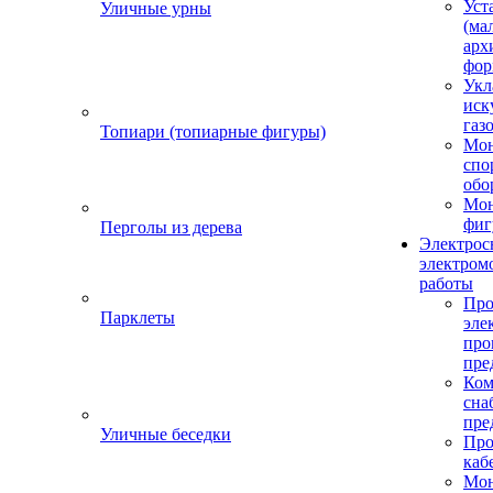
Уст
Уличные урны
(ма
арх
фор
Укл
иск
газ
Топиари (топиарные фигуры)
Мо
спо
обо
Мон
фиг
Перголы из дерева
Электрос
электром
работы
Про
Парклеты
эле
пр
пре
Ком
сна
пре
Уличные беседки
Про
каб
Мо