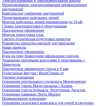
Электроснабжение и электромонтажные работы
Проектирование электроснабжения промышленных
предприятий
Комплексное снабжение предприятий
Проектирование кабельных линий
Монтаж кабельных линий напряжением до 10 кВ
Сборка электрощитового оборудования
Праздничное оформление
Монтаж новогодних елок
Сметно-техническая подготовка проектов
Разработка проектно-сметной документации
Наши проекты
Праздничное оформление
Идеи на тему Новогоднее оформление городов
Украшение световыми консолями и перетяжками г.
Мариуполь
Праздничное оформление города к 9 мая
Полигонные фигуры | ИновСервис.ру
Уличное освещение
Освещение центрального стадиона в Менделеевске
Освещение улицы Магистральная г. Казань
Освещение города Буйнакск, Республики Дагестан
Освещение парковки Леруа Мерлен
Промышленное освещение
Освещение складского комплекса для одной из ведущих