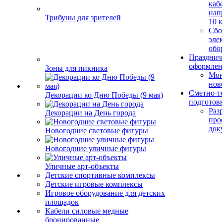
каб
нап
Трибуны для зрителей
10 
Сбо
эле
обо
Празднич
оформле
Зоны для пикника
Мо
нов
Сметно-т
Декорации ко Дню Победы (9 мая)
подготов
Раз
Декорации на День города
про
док
Новогодние световые фигуры
Новогодние уличные фигуры
Уличные арт-объекты
Детские спортивные комплексы
Детские игровые комплексы
Игровое оборудование для детских
площадок
Кабели силовые медные
бронированные