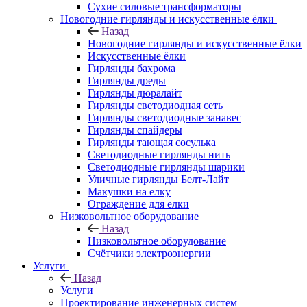
Сухие силовые трансформаторы
Новогодние гирлянды и искусственные ёлки
Назад
Новогодние гирлянды и искусственные ёлки
Искусственные ёлки
Гирлянды бахрома
Гирлянды дреды
Гирлянды дюралайт
Гирлянды светодиодная сеть
Гирлянды светодиодные занавес
Гирлянды спайдеры
Гирлянды тающая сосулька
Светодиодные гирлянды нить
Светодиодные гирлянды шарики
Уличные гирлянды Белт-Лайт
Макушки на елку
Ограждение для елки
Низковольтное оборудование
Назад
Низковольтное оборудование
Счётчики электроэнергии
Услуги
Назад
Услуги
Проектирование инженерных систем