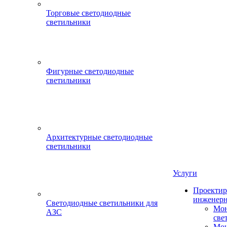
Торговые светодиодные
светильники
Фигурные светодиодные
светильники
Архитектурные светодиодные
светильники
Услуги
Проектир
инженерн
Светодиодные светильники для
Мон
АЗС
све
Мон