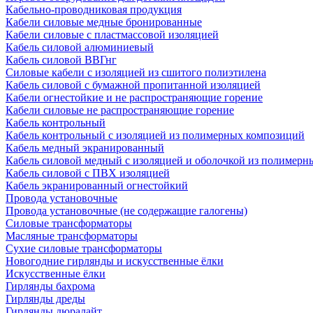
Кабельно-проводниковая продукция
Кабели силовые медные бронированные
Кабели силовые с пластмассовой изоляцией
Кабель силовой алюминиевый
Кабель силовой ВВГнг
Силовые кабели с изоляцией из сшитого полиэтилена
Кабель силовой с бумажной пропитанной изоляцией
Кабели огнестойкие и не распространяющие горение
Кабели силовые не распространяющие горение
Кабель контрольный
Кабель контрольный с изоляцией из полимерных композиций
Кабель медный экранированный
Кабель силовой медный с изоляцией и оболочкой из полимер
Кабель силовой с ПВХ изоляцией
Кабель экранированный огнестойкий
Провода установочные
Провода установочные (не содержащие галогены)
Силовые трансформаторы
Масляные трансформаторы
Сухие силовые трансформаторы
Новогодние гирлянды и искусственные ёлки
Искусственные ёлки
Гирлянды бахрома
Гирлянды дреды
Гирлянды дюралайт