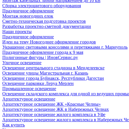
Монтаж кабельных линий напряжением до 10 кВ
Сборка электрощитового оборудования
Праздничное оформление
Монтаж новогодних елок
Сметно-техническая подготовка проектов
Разработка проектно-сметной документации
Наши проекты
Праздничное оформление
Идеи на тему Новогоднее оформление городов
Украшение световыми консолями и перетяжками г. Мариуполь
Праздничное оформление города к 9 мая
Полигонные фигуры | ИновСервис.ру
Уличное освещение
Освещение центрального стадиона в Менделеевске
Освещение улицы Магистральная г. Казань
Освещение города Буйнакск, Республики Дагестан
Освещение парковки Леруа Мерлен
Промышленное освещение
Освещение складского комплекса для одной из ведущих пром
Архитектурное освещение
Архитектурное освещение ЖК «Красные Челны»
Архитектурное освещение ЖК в Набережных Челнах
Архитектурное освещение жилого комплекса в Уфе
Архитектурное освещение жилого комплекса в Набережных Че
Как купить