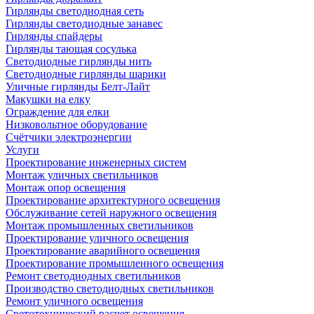
Гирлянды светодиодная сеть
Гирлянды светодиодные занавес
Гирлянды спайдеры
Гирлянды тающая сосулька
Светодиодные гирлянды нить
Светодиодные гирлянды шарики
Уличные гирлянды Белт-Лайт
Макушки на елку
Ограждение для елки
Низковольтное оборудование
Счётчики электроэнергии
Услуги
Проектирование инженерных систем
Монтаж уличных светильников
Монтаж опор освещения
Проектирование архитектурного освещения
Обслуживание сетей наружного освещения
Монтаж промышленных светильников
Проектирование уличного освещения
Проектирование аварийного освещения
Проектирование промышленного освещения
Ремонт светодиодных светильников
Производство светодиодных светильников
Ремонт уличного освещения
Светотехнический расчет освещения