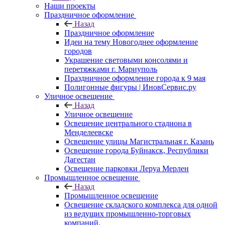
Наши проекты
Праздничное оформление
Назад
Праздничное оформление
Идеи на тему Новогоднее оформление
городов
Украшение световыми консолями и
перетяжками г. Мариуполь
Праздничное оформление города к 9 мая
Полигонные фигуры | ИновСервис.ру
Уличное освещение
Назад
Уличное освещение
Освещение центрального стадиона в
Менделеевске
Освещение улицы Магистральная г. Казань
Освещение города Буйнакск, Республики
Дагестан
Освещение парковки Леруа Мерлен
Промышленное освещение
Назад
Промышленное освещение
Освещение складского комплекса для одной
из ведущих промышленно-торговых
компаний.