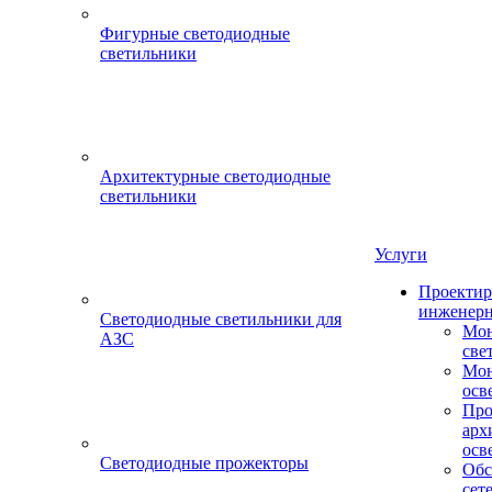
Фигурные светодиодные
светильники
Архитектурные светодиодные
светильники
Услуги
Проектир
инженерн
Светодиодные светильники для
Мон
АЗС
све
Мон
осв
Про
арх
осв
Светодиодные прожекторы
Обс
сет