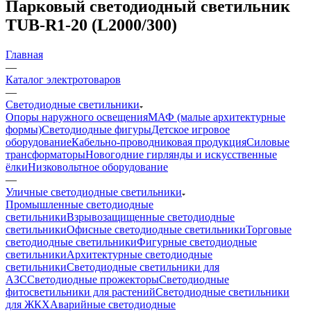
Парковый светодиодный светильник
TUB-R1-20 (L2000/300)
Главная
—
Каталог электротоваров
—
Светодиодные светильники
Опоры наружного освещения
МАФ (малые архитектурные
формы)
Светодиодные фигуры
Детское игровое
оборудование
Кабельно-проводниковая продукция
Силовые
трансформаторы
Новогодние гирлянды и искусственные
ёлки
Низковольтное оборудование
—
Уличные светодиодные светильники
Промышленные светодиодные
светильники
Взрывозащищенные светодиодные
светильники
Офисные светодиодные светильники
Торговые
светодиодные светильники
Фигурные светодиодные
светильники
Архитектурные светодиодные
светильники
Светодиодные светильники для
АЗС
Светодиодные прожекторы
Светодиодные
фитосветильники для растений
Светодиодные светильники
для ЖКХ
Аварийные светодиодные