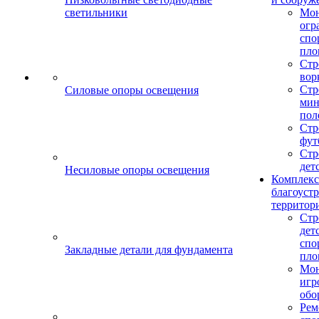
светильники
Мо
огр
спо
пло
Стр
вор
Стр
Силовые опоры освещения
мин
пол
Стр
фут
Стр
дет
Несиловые опоры освещения
Комплекс
благоуст
территор
Стр
дет
спо
Закладные детали для фундамента
пло
Мон
игр
обо
Рем