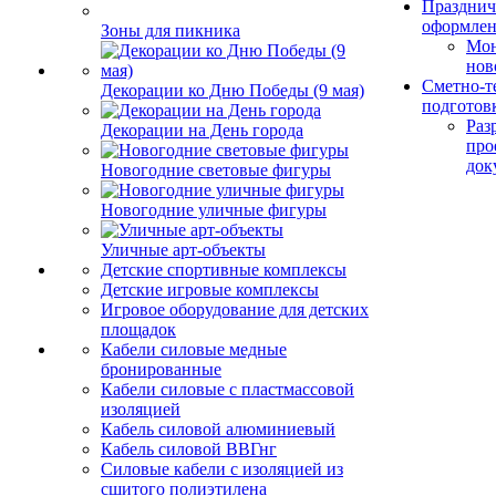
Празднич
оформле
Зоны для пикника
Мо
нов
Сметно-т
Декорации ко Дню Победы (9 мая)
подготов
Раз
Декорации на День города
про
док
Новогодние световые фигуры
Новогодние уличные фигуры
Уличные арт-объекты
Детские спортивные комплексы
Детские игровые комплексы
Игровое оборудование для детских
площадок
Кабели силовые медные
бронированные
Кабели силовые с пластмассовой
изоляцией
Кабель силовой алюминиевый
Кабель силовой ВВГнг
Силовые кабели с изоляцией из
сшитого полиэтилена