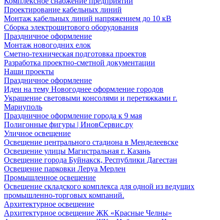
Комплексное снабжение предприятий
Проектирование кабельных линий
Монтаж кабельных линий напряжением до 10 кВ
Сборка электрощитового оборудования
Праздничное оформление
Монтаж новогодних елок
Сметно-техническая подготовка проектов
Разработка проектно-сметной документации
Наши проекты
Праздничное оформление
Идеи на тему Новогоднее оформление городов
Украшение световыми консолями и перетяжками г.
Мариуполь
Праздничное оформление города к 9 мая
Полигонные фигуры | ИновСервис.ру
Уличное освещение
Освещение центрального стадиона в Менделеевске
Освещение улицы Магистральная г. Казань
Освещение города Буйнакск, Республики Дагестан
Освещение парковки Леруа Мерлен
Промышленное освещение
Освещение складского комплекса для одной из ведущих
промышленно-торговых компаний.
Архитектурное освещение
Архитектурное освещение ЖК «Красные Челны»