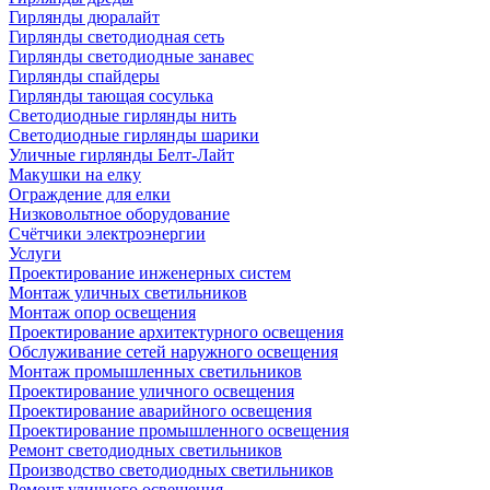
Гирлянды дюралайт
Гирлянды светодиодная сеть
Гирлянды светодиодные занавес
Гирлянды спайдеры
Гирлянды тающая сосулька
Светодиодные гирлянды нить
Светодиодные гирлянды шарики
Уличные гирлянды Белт-Лайт
Макушки на елку
Ограждение для елки
Низковольтное оборудование
Счётчики электроэнергии
Услуги
Проектирование инженерных систем
Монтаж уличных светильников
Монтаж опор освещения
Проектирование архитектурного освещения
Обслуживание сетей наружного освещения
Монтаж промышленных светильников
Проектирование уличного освещения
Проектирование аварийного освещения
Проектирование промышленного освещения
Ремонт светодиодных светильников
Производство светодиодных светильников
Ремонт уличного освещения