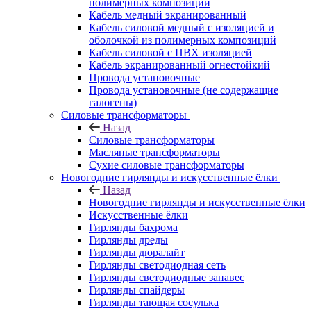
полимерных композиций
Кабель медный экранированный
Кабель силовой медный с изоляцией и
оболочкой из полимерных композиций
Кабель силовой с ПВХ изоляцией
Кабель экранированный огнестойкий
Провода установочные
Провода установочные (не содержащие
галогены)
Силовые трансформаторы
Назад
Силовые трансформаторы
Масляные трансформаторы
Сухие силовые трансформаторы
Новогодние гирлянды и искусственные ёлки
Назад
Новогодние гирлянды и искусственные ёлки
Искусственные ёлки
Гирлянды бахрома
Гирлянды дреды
Гирлянды дюралайт
Гирлянды светодиодная сеть
Гирлянды светодиодные занавес
Гирлянды спайдеры
Гирлянды тающая сосулька