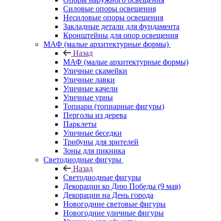
Силовые опоры освещения
Несиловые опоры освещения
Закладные детали для фундамента
Кронштейны для опор освещения
МАФ (малые архитектурные формы)
Назад
МАФ (малые архитектурные формы)
Уличные скамейки
Уличные лавки
Уличные качели
Уличные урны
Топиари (топиарные фигуры)
Перголы из дерева
Парклеты
Уличные беседки
Трибуны для зрителей
Зоны для пикника
Светодиодные фигуры
Назад
Светодиодные фигуры
Декорации ко Дню Победы (9 мая)
Декорации на День города
Новогодние световые фигуры
Новогодние уличные фигуры