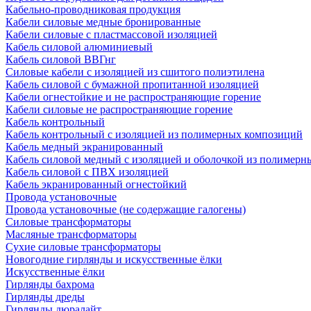
Кабельно-проводниковая продукция
Кабели силовые медные бронированные
Кабели силовые с пластмассовой изоляцией
Кабель силовой алюминиевый
Кабель силовой ВВГнг
Силовые кабели с изоляцией из сшитого полиэтилена
Кабель силовой с бумажной пропитанной изоляцией
Кабели огнестойкие и не распространяющие горение
Кабели силовые не распространяющие горение
Кабель контрольный
Кабель контрольный с изоляцией из полимерных композиций
Кабель медный экранированный
Кабель силовой медный с изоляцией и оболочкой из полимер
Кабель силовой с ПВХ изоляцией
Кабель экранированный огнестойкий
Провода установочные
Провода установочные (не содержащие галогены)
Силовые трансформаторы
Масляные трансформаторы
Сухие силовые трансформаторы
Новогодние гирлянды и искусственные ёлки
Искусственные ёлки
Гирлянды бахрома
Гирлянды дреды
Гирлянды дюралайт