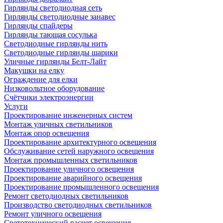
Гирлянды светодиодная сеть
Гирлянды светодиодные занавес
Гирлянды спайдеры
Гирлянды тающая сосулька
Светодиодные гирлянды нить
Светодиодные гирлянды шарики
Уличные гирлянды Белт-Лайт
Макушки на елку
Ограждение для елки
Низковольтное оборудование
Счётчики электроэнергии
Услуги
Проектирование инженерных систем
Монтаж уличных светильников
Монтаж опор освещения
Проектирование архитектурного освещения
Обслуживание сетей наружного освещения
Монтаж промышленных светильников
Проектирование уличного освещения
Проектирование аварийного освещения
Проектирование промышленного освещения
Ремонт светодиодных светильников
Производство светодиодных светильников
Ремонт уличного освещения
Светотехнический расчет освещения