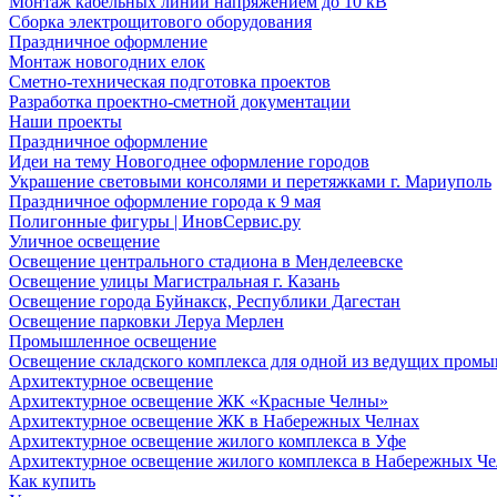
Монтаж кабельных линий напряжением до 10 кВ
Сборка электрощитового оборудования
Праздничное оформление
Монтаж новогодних елок
Сметно-техническая подготовка проектов
Разработка проектно-сметной документации
Наши проекты
Праздничное оформление
Идеи на тему Новогоднее оформление городов
Украшение световыми консолями и перетяжками г. Мариуполь
Праздничное оформление города к 9 мая
Полигонные фигуры | ИновСервис.ру
Уличное освещение
Освещение центрального стадиона в Менделеевске
Освещение улицы Магистральная г. Казань
Освещение города Буйнакск, Республики Дагестан
Освещение парковки Леруа Мерлен
Промышленное освещение
Освещение складского комплекса для одной из ведущих пром
Архитектурное освещение
Архитектурное освещение ЖК «Красные Челны»
Архитектурное освещение ЖК в Набережных Челнах
Архитектурное освещение жилого комплекса в Уфе
Архитектурное освещение жилого комплекса в Набережных Че
Как купить