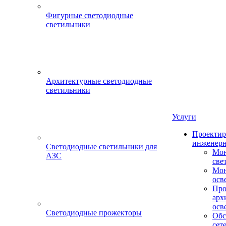
Фигурные светодиодные
светильники
Архитектурные светодиодные
светильники
Услуги
Проектир
инженерн
Светодиодные светильники для
Мон
АЗС
све
Мон
осв
Про
арх
осв
Светодиодные прожекторы
Обс
сет