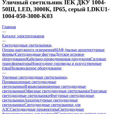
Уличный светильник IEK ДКУ 1004-
50Ш, LED, 3000К, IP65, серый LDKU1-
1004-050-3000-K03
Главная
—
Каталог электротоваров
—
Светодиодные светильники
Опоры наружного освещения
МАФ (малые архитектурные
формы)
Светодиодные фигуры
Детское игровое
оборудование
Кабельно-проводниковая продукция
Силовые
трансформаторы
Новогодние гирлянды и искусственные
ёлки
Низковольтное оборудование
—
Уличные светодиодные светильники
Промышленные светодиодные
светильники
Взрывозащищенные светодиодные
светильники
Офисные светодиодные светильники
Торговые
светодиодные светильники
Фигурные светодиодные
светильники
Архитектурные светодиодные
светильники
Светодиодные светильники для
АЗС
Светодиодные прожекторы
Светодиодные
фитосветильники для растений
Светодиодные светильники