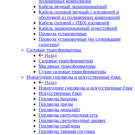
полимерных композиций
Кабель медный экранированный
Кабель силовой медный с изоляцией и
оболочкой из полимерных композиций
Кабель силовой с ПВХ изоляцией
Кабель экранированный огнестойкий
Провода установочные
Провода установочные (не содержащие
галогены)
Силовые трансформаторы
Назад
Силовые трансформаторы
Масляные трансформаторы
Сухие силовые трансформаторы
Новогодние гирлянды и искусственные ёлки
Назад
Новогодние гирлянды и искусственные ёлки
Искусственные ёлки
Гирлянды бахрома
Гирлянды дреды
Гирлянды дюралайт
Гирлянды светодиодная сеть
Гирлянды светодиодные занавес
Гирлянды спайдеры
Гирлянды тающая сосулька