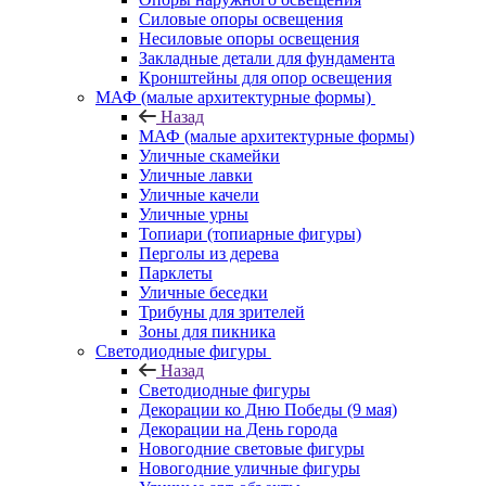
Силовые опоры освещения
Несиловые опоры освещения
Закладные детали для фундамента
Кронштейны для опор освещения
МАФ (малые архитектурные формы)
Назад
МАФ (малые архитектурные формы)
Уличные скамейки
Уличные лавки
Уличные качели
Уличные урны
Топиари (топиарные фигуры)
Перголы из дерева
Парклеты
Уличные беседки
Трибуны для зрителей
Зоны для пикника
Светодиодные фигуры
Назад
Светодиодные фигуры
Декорации ко Дню Победы (9 мая)
Декорации на День города
Новогодние световые фигуры
Новогодние уличные фигуры