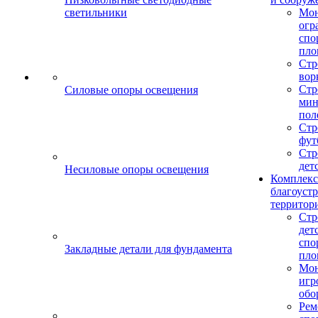
светильники
Мо
огр
спо
пло
Стр
вор
Стр
Силовые опоры освещения
мин
пол
Стр
фут
Стр
дет
Несиловые опоры освещения
Комплекс
благоуст
территор
Стр
дет
спо
Закладные детали для фундамента
пло
Мон
игр
обо
Рем