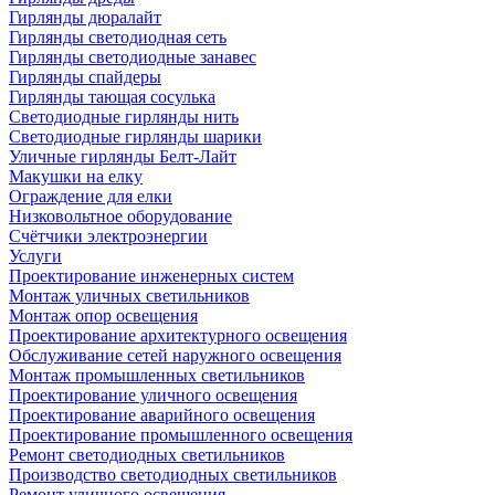
Гирлянды дюралайт
Гирлянды светодиодная сеть
Гирлянды светодиодные занавес
Гирлянды спайдеры
Гирлянды тающая сосулька
Светодиодные гирлянды нить
Светодиодные гирлянды шарики
Уличные гирлянды Белт-Лайт
Макушки на елку
Ограждение для елки
Низковольтное оборудование
Счётчики электроэнергии
Услуги
Проектирование инженерных систем
Монтаж уличных светильников
Монтаж опор освещения
Проектирование архитектурного освещения
Обслуживание сетей наружного освещения
Монтаж промышленных светильников
Проектирование уличного освещения
Проектирование аварийного освещения
Проектирование промышленного освещения
Ремонт светодиодных светильников
Производство светодиодных светильников
Ремонт уличного освещения