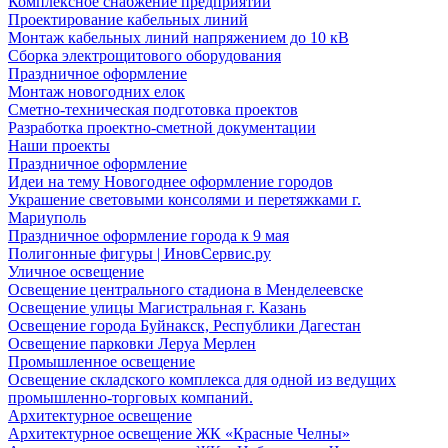
Комплексное снабжение предприятий
Проектирование кабельных линий
Монтаж кабельных линий напряжением до 10 кВ
Сборка электрощитового оборудования
Праздничное оформление
Монтаж новогодних елок
Сметно-техническая подготовка проектов
Разработка проектно-сметной документации
Наши проекты
Праздничное оформление
Идеи на тему Новогоднее оформление городов
Украшение световыми консолями и перетяжками г.
Мариуполь
Праздничное оформление города к 9 мая
Полигонные фигуры | ИновСервис.ру
Уличное освещение
Освещение центрального стадиона в Менделеевске
Освещение улицы Магистральная г. Казань
Освещение города Буйнакск, Республики Дагестан
Освещение парковки Леруа Мерлен
Промышленное освещение
Освещение складского комплекса для одной из ведущих
промышленно-торговых компаний.
Архитектурное освещение
Архитектурное освещение ЖК «Красные Челны»