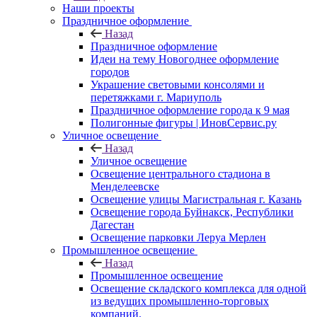
Наши проекты
Праздничное оформление
Назад
Праздничное оформление
Идеи на тему Новогоднее оформление
городов
Украшение световыми консолями и
перетяжками г. Мариуполь
Праздничное оформление города к 9 мая
Полигонные фигуры | ИновСервис.ру
Уличное освещение
Назад
Уличное освещение
Освещение центрального стадиона в
Менделеевске
Освещение улицы Магистральная г. Казань
Освещение города Буйнакск, Республики
Дагестан
Освещение парковки Леруа Мерлен
Промышленное освещение
Назад
Промышленное освещение
Освещение складского комплекса для одной
из ведущих промышленно-торговых
компаний.