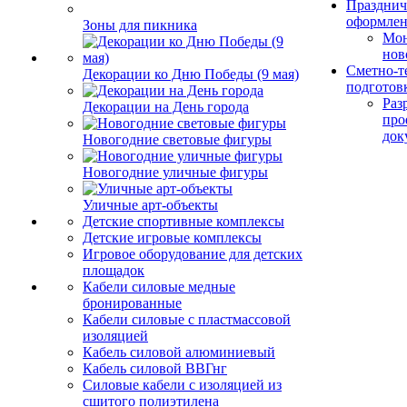
Празднич
оформле
Зоны для пикника
Мо
нов
Сметно-т
Декорации ко Дню Победы (9 мая)
подготов
Раз
Декорации на День города
про
док
Новогодние световые фигуры
Новогодние уличные фигуры
Уличные арт-объекты
Детские спортивные комплексы
Детские игровые комплексы
Игровое оборудование для детских
площадок
Кабели силовые медные
бронированные
Кабели силовые с пластмассовой
изоляцией
Кабель силовой алюминиевый
Кабель силовой ВВГнг
Силовые кабели с изоляцией из
сшитого полиэтилена