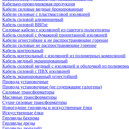
Кабельно-проводниковая продукция
Кабели силовые медные бронированные
Кабели силовые с пластмассовой изоляцией
Кабель силовой алюминиевый
Кабель силовой ВВГнг
Силовые кабели с изоляцией из сшитого полиэтилена
Кабель силовой с бумажной пропитанной изоляцией
Кабели огнестойкие и не распространяющие горение
Кабели силовые не распространяющие горение
Кабель контрольный
Кабель контрольный с изоляцией из полимерных композиций
Кабель медный экранированный
Кабель силовой медный с изоляцией и оболочкой из полимер
Кабель силовой с ПВХ изоляцией
Кабель экранированный огнестойкий
Провода установочные
Провода установочные (не содержащие галогены)
Силовые трансформаторы
Масляные трансформаторы
Сухие силовые трансформаторы
Новогодние гирлянды и искусственные ёлки
Искусственные ёлки
Гирлянды бахрома
Гирлянды дреды
Гирлянды дюралайт