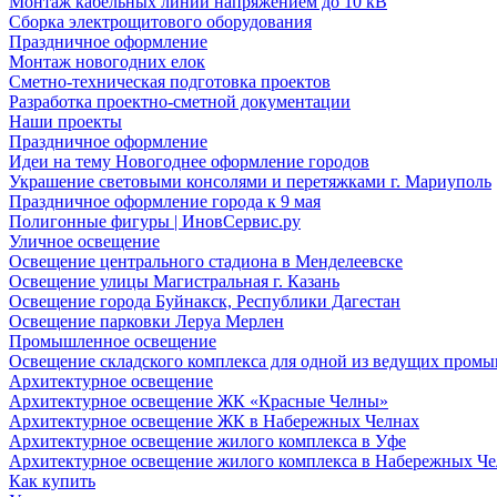
Монтаж кабельных линий напряжением до 10 кВ
Сборка электрощитового оборудования
Праздничное оформление
Монтаж новогодних елок
Сметно-техническая подготовка проектов
Разработка проектно-сметной документации
Наши проекты
Праздничное оформление
Идеи на тему Новогоднее оформление городов
Украшение световыми консолями и перетяжками г. Мариуполь
Праздничное оформление города к 9 мая
Полигонные фигуры | ИновСервис.ру
Уличное освещение
Освещение центрального стадиона в Менделеевске
Освещение улицы Магистральная г. Казань
Освещение города Буйнакск, Республики Дагестан
Освещение парковки Леруа Мерлен
Промышленное освещение
Освещение складского комплекса для одной из ведущих пром
Архитектурное освещение
Архитектурное освещение ЖК «Красные Челны»
Архитектурное освещение ЖК в Набережных Челнах
Архитектурное освещение жилого комплекса в Уфе
Архитектурное освещение жилого комплекса в Набережных Че
Как купить