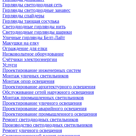
Гирлянды светодиодная сеть
Гирлянды светодиодные занавес
Гирлянды спайдеры
Гирлянды тающая сосулька
Светодиодные гирлянды нить
Светодиодные гирлянды шарики
Уличные гирлянды Белт-Лайт
Макушки на елку
Ограждение для елки
Низковольтное оборудование
Счётчики электроэнергии
Услуги
Проектирование инженерных систем
Монтаж уличных светильников
Монтаж опор освещения
Проектирование архитектурного освещения
Обслуживание сетей наружного освещения
Монтаж промышленных светильников
Проектирование уличного освещения
Проектирование аварийного освещения
Проектирование промышленного освещения
Ремонт светодиодных светильников
Производство светодиодных светильников
Ремонт уличного освещения
Светотехнический расчет освещения