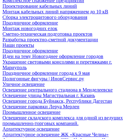
Комплексное снабжение предприятий
Проектирование кабельных линий
Монтаж кабельных линий напряжением до 10 кВ
Сборка электрощитового оборудования
Праздничное оформление
Монтаж новогодних елок
Сметно-техническая подготовка проектов
Разработка проектно-сметной документации
Наши проекты
Праздничное оформление
Идеи на тему Новогоднее оформление городов
Украшение световыми консолями и перетяжками г.
Мариуполь
Праздничное оформление города к 9 мая
Полигонные фигуры | ИновСервис.ру
Уличное освещение
Освещение центрального стадиона в Менделеевске
Освещение улицы Магистральная г. Казань
Освещение города Буйнакск, Республики Дагестан
Освещение парковки Леруа Мерлен
Промышленное освещение
Освещение складского комплекса для одной из ведущих
промышленно-торговых компаний.
Архитектурное освещение
Архитектурное освещение ЖК «Красные Челны»