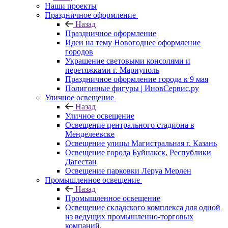
Наши проекты
Праздничное оформление
Назад
Праздничное оформление
Идеи на тему Новогоднее оформление
городов
Украшение световыми консолями и
перетяжками г. Мариуполь
Праздничное оформление города к 9 мая
Полигонные фигуры | ИновСервис.ру
Уличное освещение
Назад
Уличное освещение
Освещение центрального стадиона в
Менделеевске
Освещение улицы Магистральная г. Казань
Освещение города Буйнакск, Республики
Дагестан
Освещение парковки Леруа Мерлен
Промышленное освещение
Назад
Промышленное освещение
Освещение складского комплекса для одной
из ведущих промышленно-торговых
компаний.