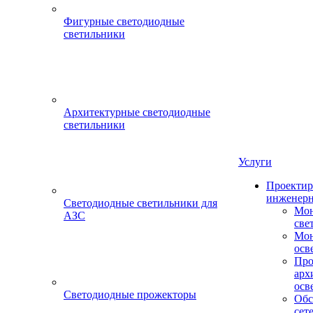
Фигурные светодиодные
светильники
Архитектурные светодиодные
светильники
Услуги
Проектир
инженерн
Светодиодные светильники для
Мон
АЗС
све
Мон
осв
Про
арх
осв
Светодиодные прожекторы
Обс
сет