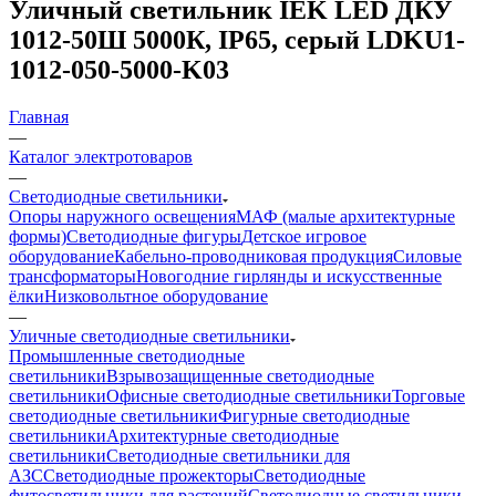
Уличный светильник IEK LED ДКУ
1012-50Ш 5000К, IP65, серый LDKU1-
1012-050-5000-K03
Главная
—
Каталог электротоваров
—
Светодиодные светильники
Опоры наружного освещения
МАФ (малые архитектурные
формы)
Светодиодные фигуры
Детское игровое
оборудование
Кабельно-проводниковая продукция
Силовые
трансформаторы
Новогодние гирлянды и искусственные
ёлки
Низковольтное оборудование
—
Уличные светодиодные светильники
Промышленные светодиодные
светильники
Взрывозащищенные светодиодные
светильники
Офисные светодиодные светильники
Торговые
светодиодные светильники
Фигурные светодиодные
светильники
Архитектурные светодиодные
светильники
Светодиодные светильники для
АЗС
Светодиодные прожекторы
Светодиодные
фитосветильники для растений
Светодиодные светильники