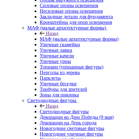
Силовые опоры освещения
Несиловые опоры освещения
Закладные детали для фундамента
Кронштейны для опор освещения
МАФ (малые архитектурные формы)
Назад
МАФ (малые архитектурные формы)
Уличные скамейки
Уличные лавки
Уличные качели
Уличные урны
Топиари (топиарные фигуры)
Перголы из дерева
Парклеты
Уличные беседки
Трибуны для зрителей
Зоны для пикника
Светодиодные фигуры
Назад
Светодиодные фигуры
Декорации ко Дню Победы (9 мая)
Декорации на День города
Новогодние световые фигуры
Новогодние уличные фигуры