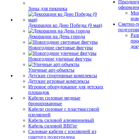
Празднич
оформле
Зоны для пикника
Мо
нов
Сметно-т
Декорации ко Дню Победы (9 мая)
подготов
Раз
Декорации на День города
про
док
Новогодние световые фигуры
Новогодние уличные фигуры
Уличные арт-объекты
Детские спортивные комплексы
Детские игровые комплексы
Игровое оборудование для детских
площадок
Кабели силовые медные
бронированные
Кабели силовые с пластмассовой
изоляцией
Кабель силовой алюминиевый
Кабель силовой ВВГнг
Силовые кабели с изоляцией из
сшитого полиэтилена