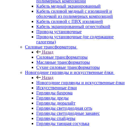
полимерных композиций
Кабель медный экранированный
Кабель силовой медный с изоляцией и
оболочкой из полимерных композиций
Кабель силовой с ПВХ изоляцией
Кабель экранированный огнестойкий
Провода установочные
Провода установочные (не содержащие
галогены)
Силовые трансформаторы
Назад
Силовые трансформаторы
Масляные трансформаторы
Сухие силовые трансформаторы
Новогодние гирлянды и искусственные ёлки
Назад
Новогодние гирлянды и искусственные ёлки
Искусственные ёлки
Гирлянды бахрома
Гирлянды дреды
Гирлянды дюралайт
Гирлянды светодиодная сеть
Гирлянды светодиодные занавес
Гирлянды спайдеры
Гирлянды тающая сосулька