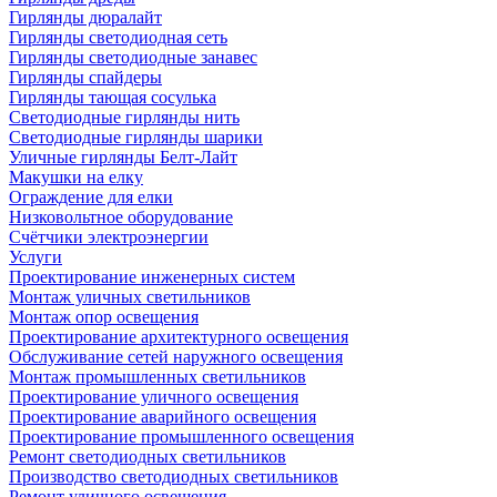
Гирлянды дюралайт
Гирлянды светодиодная сеть
Гирлянды светодиодные занавес
Гирлянды спайдеры
Гирлянды тающая сосулька
Светодиодные гирлянды нить
Светодиодные гирлянды шарики
Уличные гирлянды Белт-Лайт
Макушки на елку
Ограждение для елки
Низковольтное оборудование
Счётчики электроэнергии
Услуги
Проектирование инженерных систем
Монтаж уличных светильников
Монтаж опор освещения
Проектирование архитектурного освещения
Обслуживание сетей наружного освещения
Монтаж промышленных светильников
Проектирование уличного освещения
Проектирование аварийного освещения
Проектирование промышленного освещения
Ремонт светодиодных светильников
Производство светодиодных светильников
Ремонт уличного освещения