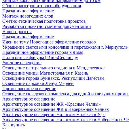
Монтаж кабельных линий напряжением до 10 кВ
Сборка электрощитового оборудования
Праздничное оформление
Монтаж новогодних елок
Сметно-техническая подготовка проектов
Разработка проектно-сметной документации
Наши проекты
Праздничное оформление
Идеи на тему Новогоднее оформление городов
Украшение световыми консолями и перетяжками г. Мариуполь
Праздничное оформление города к 9 мая
Полигонные фигуры | ИновСервис.ру
Уличное освещение
Освещение центрального стадиона в Менделеевске
Освещение улицы Магистральная г. Казань
Освещение города Буйнакск, Республики Дагестан
Освещение парковки Леруа Мерлен
Промышленное освещение
Освещение складского комплекса для одной из ведущих пром
Архитектурное освещение
Архитектурное освещение ЖК «Красные Челны»
Архитектурное освещение ЖК в Набережных Челнах
Архитектурное освещение жилого комплекса в Уфе
Архитектурное освещение жилого комплекса в Набережных Че
Как купить