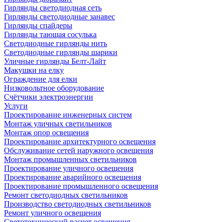
Гирлянды светодиодная сеть
Гирлянды светодиодные занавес
Гирлянды спайдеры
Гирлянды тающая сосулька
Светодиодные гирлянды нить
Светодиодные гирлянды шарики
Уличные гирлянды Белт-Лайт
Макушки на елку
Ограждение для елки
Низковольтное оборудование
Счётчики электроэнергии
Услуги
Проектирование инженерных систем
Монтаж уличных светильников
Монтаж опор освещения
Проектирование архитектурного освещения
Обслуживание сетей наружного освещения
Монтаж промышленных светильников
Проектирование уличного освещения
Проектирование аварийного освещения
Проектирование промышленного освещения
Ремонт светодиодных светильников
Производство светодиодных светильников
Ремонт уличного освещения
Светотехнический расчет освещения