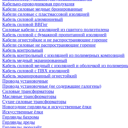
Кабельно-проводниковая продукция
Кабели силовые медные бронированные
Кабели силовые с пластмассовой изоляцией
Кабель силовой алюминиевый
Кабель силовой ВВГнг
Силовые кабели с изоляцией из сшитого полиэтилена
Кабель силовой с бумажной пропитанной изоляцией
Кабели огнестойкие и не распространяющие горение
Кабели силовые не распространяющие горение
Кабель контрольный
Кабель контрольный с изоляцией из полимерных композиций
Кабель медный экранированный
Кабель силовой медный с изоляцией и оболочкой из полимер
Кабель силовой с ПВХ изоляцией
Кабель экранированный огнестойкий
Провода установочные
Провода установочные (не содержащие галогены)
Силовые трансформаторы
Масляные трансформаторы
Сухие силовые трансформаторы
Новогодние гирлянды и искусственные ёлки
Искусственные ёлки
Гирлянды бахрома
Гирлянды дреды
Гирлянды дюралайт